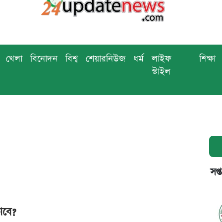
খেলা
বিনোদন
বিশ্ব
শেয়ারনিউজ
ধর্ম
লাইফ
শিক্ষা
স্টাইল
সপ্
াবে?