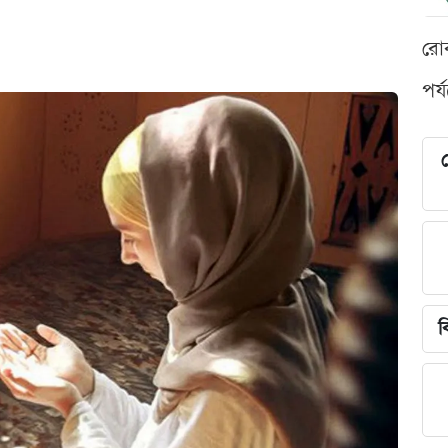
রো
পর্
শ
ব