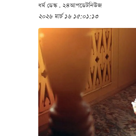
ধর্ম ডেস্ক . ২৪আপডেটনিউজ
২০২৬ মার্চ ১৬ ১৫:০১:১৩