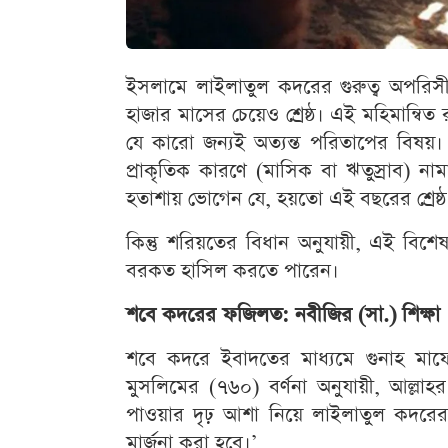
ইসলামে লাইলাতুল কদরের গুরুত্ব অপরিস
হাজার মাসের চেয়েও শ্রেষ্ঠ। এই মহিমান্বিত র
যে কারো জন্যই অত্যন্ত পরিতাপের বি
প্রাকৃতিক কারণে (মাসিক বা ঋতুস্রাব) ন
হতাশায় ভোগেন যে, হয়তো এই বছরের শ্রেষ্
কিন্তু শরিয়তের বিধান অনুযায়ী, এই বিশে
বরকত হাসিল করতে পারেন।
শবে কদরের ফজিলত: নবীজির (সা.) শিক্ষা
শবে কদরে ইবাদতের মাধ্যমে গুনাহ মাফ
মুসলিমের (৭৬০) বর্ণনা অনুযায়ী, আল্লাহ
পাওয়ার দৃঢ় আশা নিয়ে লাইলাতুল কদরে
মার্জনা করা হবে।’