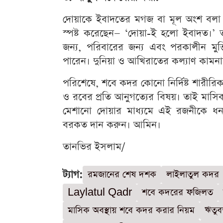
দোয়াকে ইবাদতের মগজ বা মূল অংশ বলা 
স্পষ্ট করেছেন— ‘দোয়া-ই হলো ইবাদত।’ 
জন্য, পরিবারের জন্য এবং পরকালীন মুক্ত
পারেন। দুনিয়া ও আখিরাতের কল্যাণ কামনার
পরিশেষে, শবে কদর কোনো নির্দিষ্ট শারীরিক
ও রবের প্রতি আনুগত্যের বিষয়। তাই মাসিক 
মেশানো দোয়ার মাধ্যমে এই রজনীকে ধন
বরকত দান করুন। আমিন।
তানভির ইসলাম/
ট্যাগ:
রমজানের শেষ দশক
লাইলাতুল কদর
Laylatul Qadr
শবে কদরের ফজিলত
মাসিক অবস্থায় শবে কদর করার নিয়ম
ঋতুব