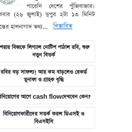
পারেনি দেশের পুঁজিবাজার।
ববার (২৬ জুলাই) দুপুর ২টা ১৩ মিনিট
বিস্তারিত
যন্তের হালনাগাদ তথ্য...
েয়ার বিজকে লিগ্যাল নোটিশ পাঠাল রবি, শুরু
নতুন বিতর্ক
রবির বড় সাফল্য! আয় কম বাড়লেও রেকর্ড
মুনাফা ও গ্রাহক বৃদ্ধি
িনিয়োগের আগে cash flowদেখবেন কেন?
বিনিয়োগকারীদের সতর্ক করল ডিএসই ও
বিএসইসি