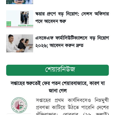
স্কয়ার গ্রুপে বড় নিয়োগ: সেলস অফিসার
পদে আবেদন শুরু
এসকেএফ ফার্মাসিউটিক্যালসে বড় নিয়োগ
২০২৬; আবেদন করুন দ্রুত
শেয়ারনিউজ
সপ্তাহের শুরুতেই ফের পতন শেয়ারবাজারে, কারণ যা
জানা গেল
সপ্তাহের প্রথম কার্যদিবসেও নিম্নমুখী
প্রবণতা কাটিয়ে উঠতে পারেনি দেশের
পুঁজিবাজার। রোববার (২৬ জুলাই)