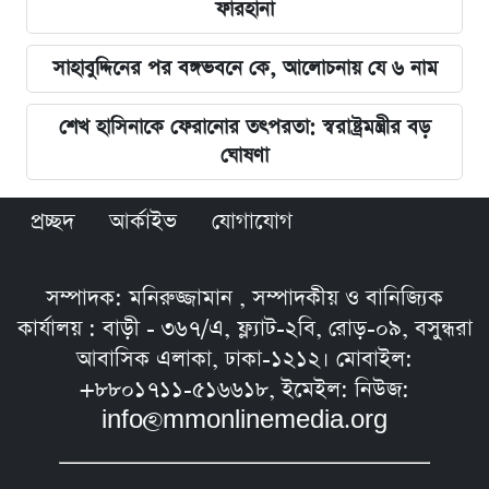
ফারহানা
সাহাবুদ্দিনের পর বঙ্গভবনে কে, আলোচনায় যে ৬ নাম
শেখ হাসিনাকে ফেরানোর তৎপরতা: স্বরাষ্ট্রমন্ত্রীর বড়
ঘোষণা
প্রচ্ছদ
আর্কাইভ
যোগাযোগ
সম্পাদক: মনিরুজ্জামান , সম্পাদকীয় ও বানিজ্যিক
কার্যালয় : বাড়ী - ৩৬৭/এ, ফ্ল্যাট-২বি, রোড়-০৯, বসুন্ধরা
আবাসিক এলাকা, ঢাকা-১২১২। মোবাইল:
+৮৮০১৭১১-৫১৬৬১৮, ইমেইল: নিউজ:
info@mmonlinemedia.org