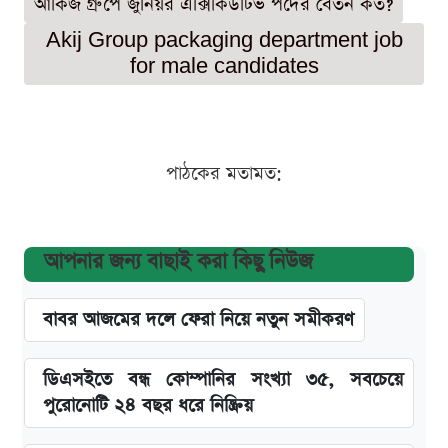
আকিজ গ্রুপে জুনিয়র এক্সিকিউটিভ পদের বেতন কত?
Akij Group packaging department job
for male candidates
পাঠকের মতামত:
আপনার জন্য বাছাই করা কিছু নিউজ
বাবর আজমের দলে ফেরা নিয়ে নতুন সমীকরণ
ডিএসইতে বন্ধ কোম্পানির সংখ্যা ৩৫, সবচেয়ে
পুরোনোটি ২৪ বছর ধরে নিষ্ক্রিয়