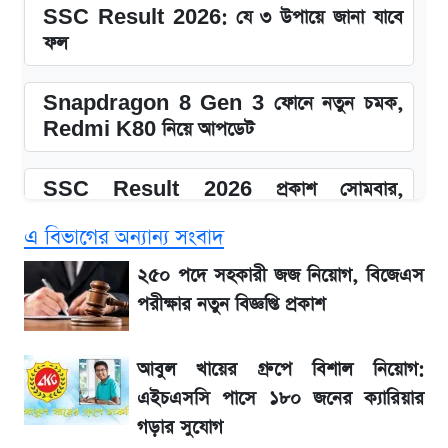
SSC Result 2026: যে ৩ উপায়ে জানা যাবে
ফল
Snapdragon 8 Gen 3 ফোনে নতুন চমক,
Redmi K80 নিয়ে আপডেট
SSC Result 2026 প্রকাশ সোমবার,
ওয়েবসাইট ও এসএমএসে জানার নিয়ম
এ বিভাগের অন্যান্য সংবাদ
১৮০ দিনের মূল্যায়ন শেষে মন্ত্রিসভায় পরিবর্তন
২৫০ পদে সহকারী জজ নিয়োগ, বিজেএস
পরীক্ষার নতুন বিজ্ঞপ্তি প্রকাশ
আগে দেখে নিন, আজকের সোনার নতুন দাম
আবুল খায়ের গ্রুপে বিশাল নিয়োগ:
তাপমাত্রা নিয়ে নতুন পূর্বাভাস দিল আবহাওয়া অফিস
এইচএসসি পাসে ১৮০ জনের ক্যারিয়ার
গড়ার সুযোগ