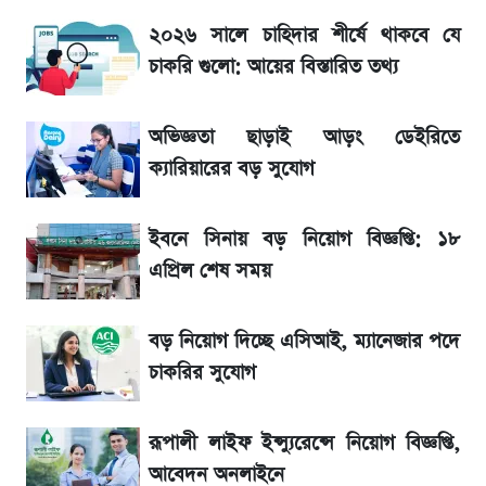
SSc Result 2026 তারিখ চূড়ান্ত, স্কুলে ভর্তি
২০২৬ সালে চাহিদার শীর্ষে থাকবে যে
নিয়ে নতুন নিয়ম
চাকরি গুলো: আয়ের বিস্তারিত তথ্য
টিভিতে আজকের খেলা (৭ আগস্ট)
অভিজ্ঞতা ছাড়াই আড়ং ডেইরিতে
মেসির জীবনে নেমে এলো শোকের ছায়া
ক্যারিয়ারের বড় সুযোগ
La Liga 2026-2027: সর্বশেষ পয়েন্ট টেবিল ও
ইবনে সিনায় বড় নিয়োগ বিজ্ঞপ্তি: ১৮
খবর
এপ্রিল শেষ সময়
একদিনের ব্যবধানে আজকের সোনার দাম
বড় নিয়োগ দিচ্ছে এসিআই, ম্যানেজার পদে
চাকরির সুযোগ
সরকারি চাকরিজীবীদের জন্য বড় সুখবর!
রূপালী লাইফ ইন্স্যুরেন্সে নিয়োগ বিজ্ঞপ্তি,
শেখ হাসিনা, মামলা ও দেশে ফেরা নিয়ে খোলামেলা
আবেদন অনলাইনে
সাকিব