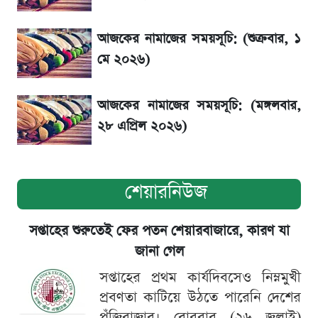
দেশি ৫ মাছে মিলল মাইক্রোপ্লাস্টিক!
আজকের নামাজের সময়সূচি: (শুক্রবার, ১
মে ২০২৬)
আজকের নামাজের সময়সূচি: (মঙ্গলবার,
২৮ এপ্রিল ২০২৬)
শেয়ারনিউজ
সপ্তাহের শুরুতেই ফের পতন শেয়ারবাজারে, কারণ যা
জানা গেল
সপ্তাহের প্রথম কার্যদিবসেও নিম্নমুখী
প্রবণতা কাটিয়ে উঠতে পারেনি দেশের
পুঁজিবাজার। রোববার (২৬ জুলাই)