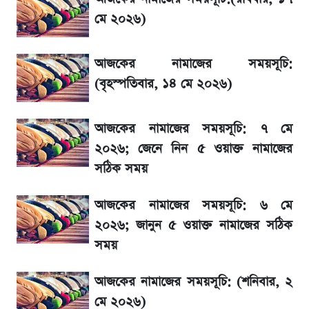
১৮০ দিনের মূল্যায়ন শেষে মন্ত্রিসভায় পরিবর্তন
মে ২০২৬)
রবির বড় সাফল্য! আয় কম বাড়লেও রেকর্ড মুনাফা ও
আজকের নামাজের সময়সূচি:
গ্রাহক বৃদ্ধি
(বৃহস্পতিবার, ১৪ মে ২০২৬)
ডিএসইতে বন্ধ কোম্পানির সংখ্যা ৩৫, সবচেয়ে
আজকের নামাজের সময়সূচি: ৭ মে
পুরোনোটি ২৪ বছর ধরে নিষ্ক্রিয়
২০২৬; জেনে নিন ৫ ওয়াক্ত নামাজের
সঠিক সময়
টিভিতে আজকের খেলা (৭ আগস্ট)
আজকের নামাজের সময়সূচি: ৬ মে
SSC Result 2026: যে ৩ উপায়ে জানা যাবে
২০২৬; জানুন ৫ ওয়াক্ত নামাজের সঠিক
ফল
সময়
সৌদিতে বাংলাদেশিদের আকামা নবায়নে বদলে গেল
আজকের নামাজের সময়সূচি: (শনিবার, ২
নিয়ম
মে ২০২৬)