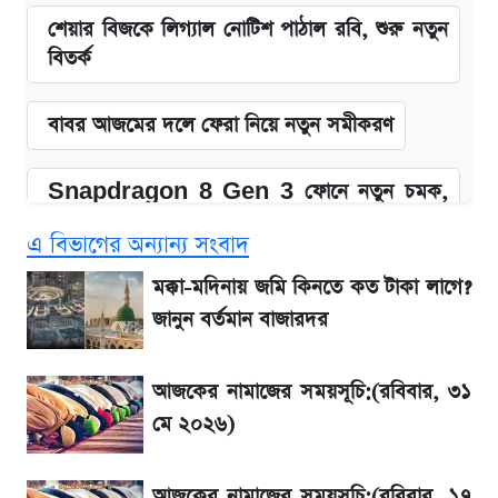
শেয়ার বিজকে লিগ্যাল নোটিশ পাঠাল রবি, শুরু নতুন
বিতর্ক
বাবর আজমের দলে ফেরা নিয়ে নতুন সমীকরণ
Snapdragon 8 Gen 3 ফোনে নতুন চমক,
Redmi K80 নিয়ে আপডেট
এ বিভাগের অন্যান্য সংবাদ
সাকিবের বাড়িতে হামলা নিয়ে মুখ খুললেন দিলীপ
মক্কা-মদিনায় জমি কিনতে কত টাকা লাগে?
ঘোষ
জানুন বর্তমান বাজারদর
জেনে নিন আজকের সোনা ও রুপার সর্বশেষ দাম
আজকের নামাজের সময়সূচি:(রবিবার, ৩১
মে ২০২৬)
তাপমাত্রা নিয়ে নতুন পূর্বাভাস দিল আবহাওয়া অফিস
আজকের নামাজের সময়সূচি:(রবিবার, ১৭