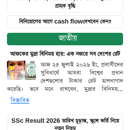
গ্রাহক বৃদ্ধি
বিনিয়োগের আগে cash flowদেখবেন কেন?
জাতীয়
আজকের মুদ্রা বিনিময় হার: এক নজরে সব দেশের রেট
আজ ২৫ জুলাই ২০২৬ ইং, প্রবাসীদের
সুবিধার্থে আমরা বিশ্বের প্রধান
দেশগুলোর টাকার রেট হালনাগাদ
করেছি। তবে মনে রাখবেন, মুদ্রার বিনিময়...
বিস্তারিত
SSc Result 2026 তারিখ চূড়ান্ত, স্কুলে ভর্তি নিয়ে
নতুন নিয়ম