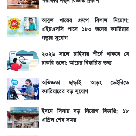
পরীক্ষার নতুন বিজ্ঞপ্তি প্রকাশ
সাকিবের বাড়িতে হামলা নিয়ে মুখ খুললেন দিলীপ
আবুল খায়ের গ্রুপে বিশাল নিয়োগ:
ঘোষ
এইচএসসি পাসে ১৮০ জনের ক্যারিয়ার
গড়ার সুযোগ
জেনে নিন আজকের সোনা ও রুপার সর্বশেষ দাম
২০২৬ সালে চাহিদার শীর্ষে থাকবে যে
১৮০ দিনের মূল্যায়ন শেষে মন্ত্রিসভায় পরিবর্তন
চাকরি গুলো: আয়ের বিস্তারিত তথ্য
SSC Result 2026: যে ৩ উপায়ে জানা যাবে
অভিজ্ঞতা ছাড়াই আড়ং ডেইরিতে
ফল
ক্যারিয়ারের বড় সুযোগ
তাপমাত্রা নিয়ে নতুন পূর্বাভাস দিল আবহাওয়া অফিস
ইবনে সিনায় বড় নিয়োগ বিজ্ঞপ্তি: ১৮
এপ্রিল শেষ সময়
আগে দেখে নিন, আজকের সোনার নতুন দাম