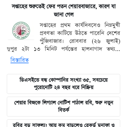
সপ্তাহের শুরুতেই ফের পতন শেয়ারবাজারে, কারণ যা
জানা গেল
সপ্তাহের প্রথম কার্যদিবসেও নিম্নমুখী
প্রবণতা কাটিয়ে উঠতে পারেনি দেশের
পুঁজিবাজার। রোববার (২৬ জুলাই)
দুপুর ২টা ১৩ মিনিট পর্যন্তের হালনাগাদ তথ্য...
বিস্তারিত
ডিএসইতে বন্ধ কোম্পানির সংখ্যা ৩৫, সবচেয়ে
পুরোনোটি ২৪ বছর ধরে নিষ্ক্রিয়
শেয়ার বিজকে লিগ্যাল নোটিশ পাঠাল রবি, শুরু নতুন
বিতর্ক
রবির বড় সাফল্য! আয় কম বাড়লেও রেকর্ড মুনাফা ও