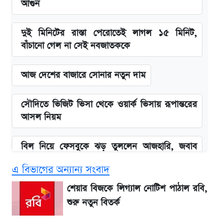
আগুন
দুই মিনিটের রাস্তা পেরোতেই লাগল ১৫ মিনিট,
বাঁচানো গেল না সেই নবজাতককে
আজ দেশের বাজারে সোনার নতুন দাম
সৌদিতে ভিজিট ভিসা থেকে ওয়ার্ক ভিসায় রূপান্তরের
আসল নিয়ম
বিল নিয়ে ফেসবুকে ঝড় তুললেন আজহারি, জবাব
দিল বিদ্যুৎ বিভাগ
এ বিভাগের অন্যান্য সংবাদ
বাংলাদেশ নিয়ে যা বললেন সজীব ওয়াজেদ জয়
শেয়ার বিজকে লিগ্যাল নোটিশ পাঠাল রবি,
শুরু নতুন বিতর্ক
২ লাখ মানুষ অপেক্ষায়, কিন্তু দেখা গেল না শেখ