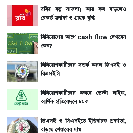
হাসিনাকে! এরপর যা ঘটল...
রবির বড় সাফল্য! আয় কম বাড়লেও
রেকর্ড মুনাফা ও গ্রাহক বৃদ্ধি
আগামী ৪ দিনের আবহাওয়া নিয়ে বড় সতর্কবার্তা
বিনিয়োগের আগে cash flow দেখবেন
লিটনকে নিয়ে টিম ম্যানেজমেন্টের নতুন পরিকল্পনা
কেন?
আগামীকালই স্পষ্ট হবে এসএসসি ফল প্রকাশের
বিনিয়োগকারীদের সতর্ক করল ডিএসই ও
তারিখ
বিএসইসি
সাকিবের বাড়িতে হামলা নিয়ে মুখ খুললেন দিলীপ
বিনিয়োগকারীদের নজরে ডেল্টা লাইফ,
ঘোষ
আর্থিক প্রতিবেদনে চমক
শেখ হাসিনার দেশে ফেরা নিয়ে যা বললেন রুমিন
ফারহানা
ডিএসই ও সিএসইতে ইতিবাচক প্রবণতা,
বাড়ছে শেয়ারের দাম