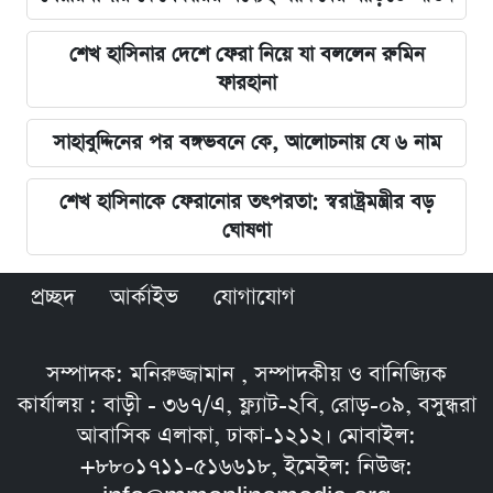
শেখ হাসিনার দেশে ফেরা নিয়ে যা বললেন রুমিন
ফারহানা
সাহাবুদ্দিনের পর বঙ্গভবনে কে, আলোচনায় যে ৬ নাম
শেখ হাসিনাকে ফেরানোর তৎপরতা: স্বরাষ্ট্রমন্ত্রীর বড়
ঘোষণা
প্রচ্ছদ
আর্কাইভ
যোগাযোগ
সম্পাদক: মনিরুজ্জামান , সম্পাদকীয় ও বানিজ্যিক
কার্যালয় : বাড়ী - ৩৬৭/এ, ফ্ল্যাট-২বি, রোড়-০৯, বসুন্ধরা
আবাসিক এলাকা, ঢাকা-১২১২। মোবাইল:
+৮৮০১৭১১-৫১৬৬১৮, ইমেইল: নিউজ: