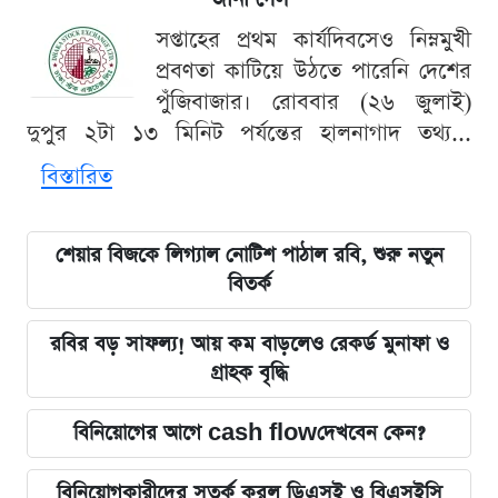
সপ্তাহের প্রথম কার্যদিবসেও নিম্নমুখী
প্রবণতা কাটিয়ে উঠতে পারেনি দেশের
পুঁজিবাজার। রোববার (২৬ জুলাই)
দুপুর ২টা ১৩ মিনিট পর্যন্তের হালনাগাদ তথ্য...
বিস্তারিত
শেয়ার বিজকে লিগ্যাল নোটিশ পাঠাল রবি, শুরু নতুন
বিতর্ক
রবির বড় সাফল্য! আয় কম বাড়লেও রেকর্ড মুনাফা ও
গ্রাহক বৃদ্ধি
বিনিয়োগের আগে cash flowদেখবেন কেন?
বিনিয়োগকারীদের সতর্ক করল ডিএসই ও বিএসইসি