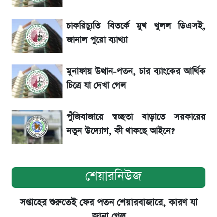
লাফিয়ে বাড়ল স্বর্ণের দাম, এক মাসের মধ্যে সর্বোচ্চ
রেকর্ড
চাকরিচ্যুতি বিতর্কে মুখ খুলল ডিএসই,
জানাল পুরো ব্যাখ্যা
৬ আগস্ট দেশের বাজারে স্বর্ণের দাম
মুনাফায় উত্থান-পতন, চার ব্যাংকের আর্থিক
শেখ হাসিনার বক্তব্য ঘিরে ভারতকে কড়া বার্তা
চিত্রে যা দেখা গেল
বাংলাদেশের
পুঁজিবাজারে স্বচ্ছতা বাড়াতে সরকারের
নতুন উদ্যোগ, কী থাকছে আইনে?
শেয়ারনিউজ
সপ্তাহের শুরুতেই ফের পতন শেয়ারবাজারে, কারণ যা
জানা গেল