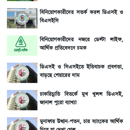
আগামীকালই স্পষ্ট হবে এসএসসি ফল প্রকাশের
বিনিয়োগকারীদের সতর্ক করল ডিএসই ও
তারিখ
বিএসইসি
সাকিবের বাড়িতে হামলা নিয়ে মুখ খুললেন দিলীপ
বিনিয়োগকারীদের নজরে ডেল্টা লাইফ,
ঘোষ
আর্থিক প্রতিবেদনে চমক
শেখ হাসিনার দেশে ফেরা নিয়ে যা বললেন রুমিন
ফারহানা
ডিএসই ও সিএসইতে ইতিবাচক প্রবণতা,
বাড়ছে শেয়ারের দাম
লাফিয়ে বাড়ল স্বর্ণের দাম, এক মাসের মধ্যে সর্বোচ্চ
রেকর্ড
চাকরিচ্যুতি বিতর্কে মুখ খুলল ডিএসই,
জানাল পুরো ব্যাখ্যা
৬ আগস্ট দেশের বাজারে স্বর্ণের দাম
মুনাফায় উত্থান-পতন, চার ব্যাংকের আর্থিক
শেখ হাসিনার বক্তব্য ঘিরে ভারতকে কড়া বার্তা
চিত্রে যা দেখা গেল