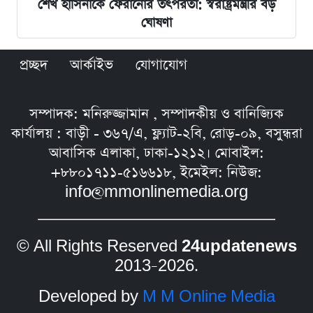
শেখ হাসিনাকে ফেরানোর তৎপরতা: স্বরাষ্ট্রমন্ত্রীর বড়
ঘোষণা
প্রচ্ছদ
আর্কাইভ
যোগাযোগ
সম্পাদক: মনিরুজ্জামান , সম্পাদকীয় ও বানিজ্যিক
কার্যালয় : বাড়ী - ৩৬৭/এ, ফ্ল্যাট-২বি, রোড়-০৯, বসুন্ধরা
আবাসিক এলাকা, ঢাকা-১২১২। মোবাইল:
+৮৮০১৭১১-৫১৬৬১৮, ইমেইল: নিউজ:
info@mmonlinemedia.org
© All Rights Reserved
24updatenews
2013–2026.
Developed by
M M Online Media