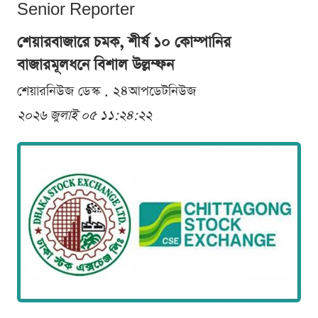
Senior Reporter
শেয়ারবাজারে চমক, শীর্ষ ১০ কোম্পানির
বাজারমূলধনে বিশাল উল্লম্ফন
শেয়ারনিউজ ডেস্ক . ২৪আপডেটনিউজ
২০২৬ জুলাই ০৫ ১১:২৪:২২