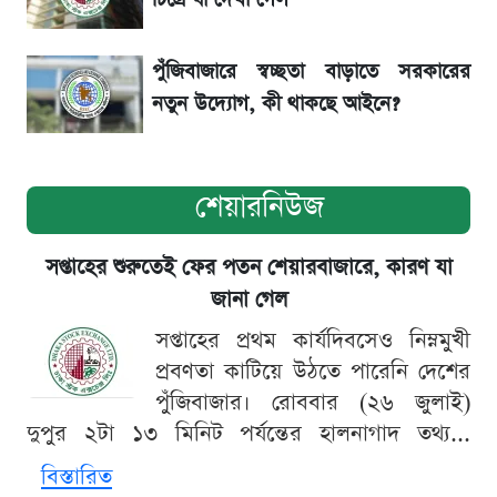
বাংলাদেশের
পুঁজিবাজারে স্বচ্ছতা বাড়াতে সরকারের
নতুন উদ্যোগ, কী থাকছে আইনে?
শেয়ারনিউজ
সপ্তাহের শুরুতেই ফের পতন শেয়ারবাজারে, কারণ যা
জানা গেল
সপ্তাহের প্রথম কার্যদিবসেও নিম্নমুখী
প্রবণতা কাটিয়ে উঠতে পারেনি দেশের
পুঁজিবাজার। রোববার (২৬ জুলাই)
দুপুর ২টা ১৩ মিনিট পর্যন্তের হালনাগাদ তথ্য...
বিস্তারিত