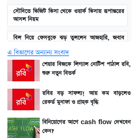
সৌদিতে ভিজিট ভিসা থেকে ওয়ার্ক ভিসায় রূপান্তরের
আসল নিয়ম
বিল নিয়ে ফেসবুকে ঝড় তুললেন আজহারি, জবাব
দিল বিদ্যুৎ বিভাগ
এ বিভাগের অন্যান্য সংবাদ
বাংলাদেশ নিয়ে যা বললেন সজীব ওয়াজেদ জয়
শেয়ার বিজকে লিগ্যাল নোটিশ পাঠাল রবি,
শুরু নতুন বিতর্ক
২ লাখ মানুষ অপেক্ষায়, কিন্তু দেখা গেল না শেখ
হাসিনাকে! এরপর যা ঘটল...
রবির বড় সাফল্য! আয় কম বাড়লেও
রেকর্ড মুনাফা ও গ্রাহক বৃদ্ধি
আগামী ৪ দিনের আবহাওয়া নিয়ে বড় সতর্কবার্তা
বিনিয়োগের আগে cash flow দেখবেন
লিটনকে নিয়ে টিম ম্যানেজমেন্টের নতুন পরিকল্পনা
কেন?