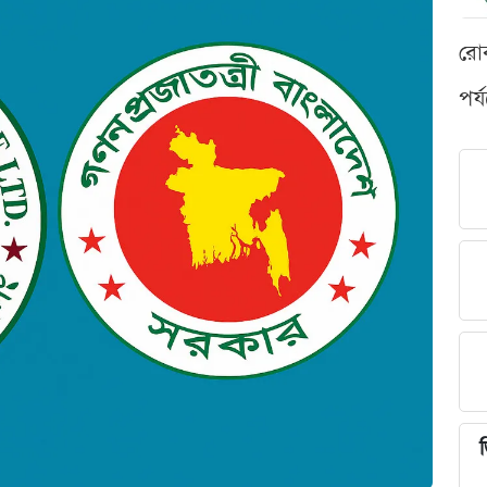
রো
পর্