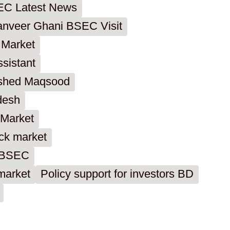
C Latest News
anveer Ghani BSEC Visit
 Market
sistant
shed Maqsood
desh
 Market
ock market
n BSEC
market
Policy support for investors BD