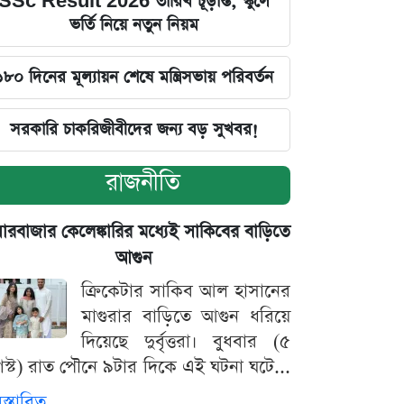
SSc Result 2026 তারিখ চূড়ান্ত, স্কুলে
ভর্তি নিয়ে নতুন নিয়ম
১৮০ দিনের মূল্যায়ন শেষে মন্ত্রিসভায় পরিবর্তন
সরকারি চাকরিজীবীদের জন্য বড় সুখবর!
রাজনীতি
়ারবাজার কেলেঙ্কারির মধ্যেই সাকিবের বাড়িতে
আগুন
ক্রিকেটার সাকিব আল হাসানের
মাগুরার বাড়িতে আগুন ধরিয়ে
দিয়েছে দুর্বৃত্তরা। বুধবার (৫
স্ট) রাত পৌনে ৯টার দিকে এই ঘটনা ঘটে...
িস্তারিত