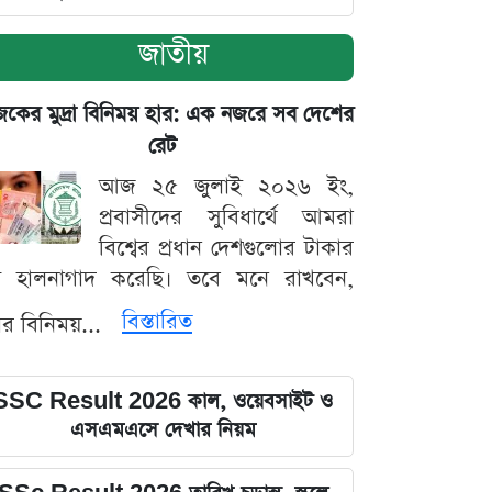
জাতীয়
ের মুদ্রা বিনিময় হার: এক নজরে সব দেশের
রেট
আজ ২৫ জুলাই ২০২৬ ইং,
প্রবাসীদের সুবিধার্থে আমরা
বিশ্বের প্রধান দেশগুলোর টাকার
ট হালনাগাদ করেছি। তবে মনে রাখবেন,
বিস্তারিত
্রার বিনিময়...
SSC Result 2026 কাল, ওয়েবসাইট ও
এসএমএসে দেখার নিয়ম