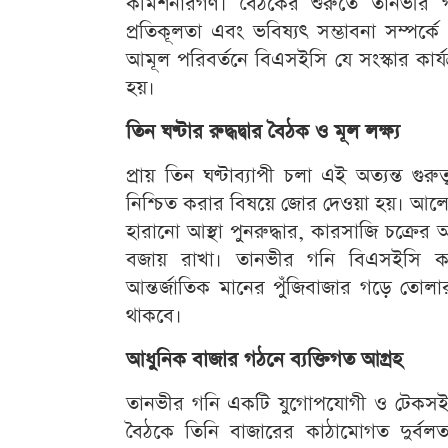
কমিশনারগণ। বৈঠকের শুরুতে তানভীর গনিক
প্রতিকূলতা এবং ভবিষ্যৎ সম্ভাবনা সম্পর্কে
আমূল পরিবর্তনে বিএসইসি যে সংস্কার কার
হয়।
তিন ঘণ্টার রুদ্ধদ্বার বৈঠক ও মূল লক্ষ্য
প্রায় তিন ঘণ্টাব্যাপী চলা এই অত্যন্ত গুরু
নিশ্চিত করার বিষয়ে জোর দেওয়া হয়। আলোচন
হারানো আস্থা পুনরুদ্ধার, কারসাজি চক্রের
বজায় রাখা। তানভীর গনি বিএসইসি কর্
আন্তর্জাতিক মানের পুঁজিবাজার গড়ে তোল
থাকবে।
আধুনিক বাজার গঠনে ব্যক্তিগত আগ্রহ
তানভীর গনি একটি যুগোপযোগী ও টেকসই শ
বৈঠকে তিনি বাজারের কাঠামোগত দুর্বল