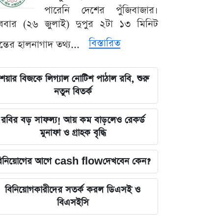
পারেনি দেশের পুঁজিবাজার।
ববার (২৬ জুলাই) দুপুর ২টা ১৩ মিনিট
বিস্তারিত
যন্তের হালনাগাদ তথ্য...
েয়ার বিজকে লিগ্যাল নোটিশ পাঠাল রবি, শুরু
নতুন বিতর্ক
রবির বড় সাফল্য! আয় কম বাড়লেও রেকর্ড
মুনাফা ও গ্রাহক বৃদ্ধি
িনিয়োগের আগে cash flowদেখবেন কেন?
বিনিয়োগকারীদের সতর্ক করল ডিএসই ও
বিএসইসি