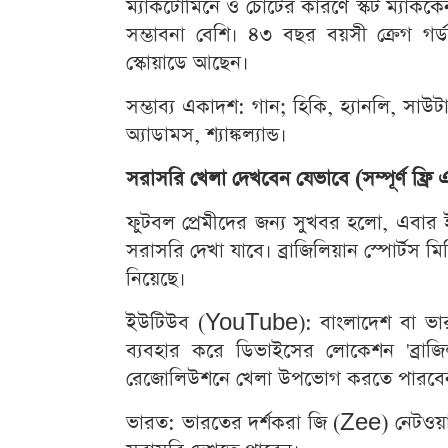
ম্যাকটোমিনে ও চোটের কারণে স্কট ম্যাকক
সম্ভাবনা বেশি। ৪৩ বছর বয়সী ক্রেগ গর
স্কোয়াডে আছেন।
সম্ভাব্য একাদশ: গান; হিকি, হ্যানলি, সাউট
অ্যাডামস, শ্যাঙ্কল্যান্ড।
সরাসরি খেলা দেখবেন যেভাবে (সম্পূর্ণ ফ্রি এব
ফুটবল প্রেমীদের জন্য সুখবর হলো, এবার ই
সরাসরি দেখা যাবে। ব্রাজিলিয়ান স্পোর্ট
নিয়েছে।
ইউটিউব (YouTube): বাংলাদেশ বা ভা
ব্যবহার করে ডিভাইসের লোকেশন 'ব্রা
রেজোলিউশনে খেলা উপভোগ করতে পারবে
ভারত: ভারতের দর্শকরা জি (Zee) নেটওয়ার্