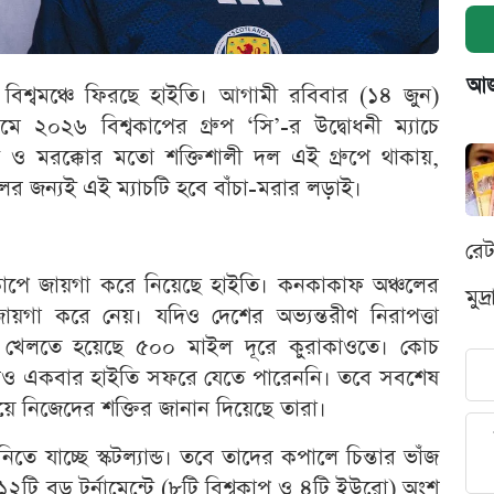
আজক
বিশ্বমঞ্চে ফিরছে হাইতি। আগামী রবিবার (১৪ জুন)
ডিয়ামে ২০২৬ বিশ্বকাপের গ্রুপ ‘সি’-র উদ্বোধনী ম্যাচে
রাজিল ও মরক্কোর মতো শক্তিশালী দল এই গ্রুপে থাকায়,
র জন্যই এই ম্যাচটি হবে বাঁচা-মরার লড়াই।
রে
কাপে জায়গা করে নিয়েছে হাইতি। কনকাকাফ অঞ্চলের
মুদ
বে জায়গা করে নেয়। যদিও দেশের অভ্যন্তরীণ নিরাপত্তা
ো খেলতে হয়েছে ৫০০ মাইল দূরে কুরাকাওতে। কোচ
মাসেও একবার হাইতি সফরে যেতে পারেননি। তবে সবশেষ
রিয়ে নিজেদের শক্তির জানান দিয়েছে তারা।
িতে যাচ্ছে স্কটল্যান্ড। তবে তাদের কপালে চিন্তার ভাঁজ
ি বড় টুর্নামেন্টে (৮টি বিশ্বকাপ ও ৪টি ইউরো) অংশ