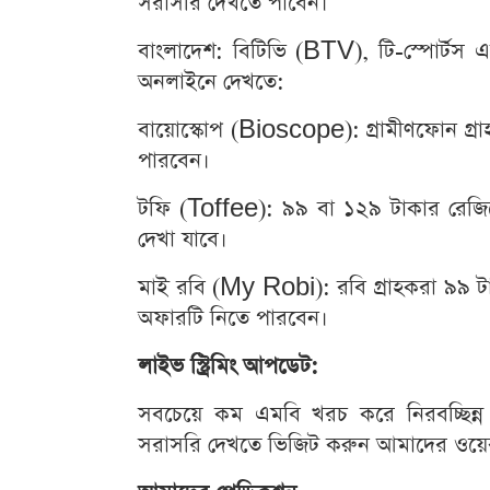
সরাসরি দেখতে পাবেন।
বাংলাদেশ: বিটিভি (BTV), টি-স্পোর্টস এ
অনলাইনে দেখতে:
বায়োস্কোপ (Bioscope): গ্রামীণফোন গ্রা
পারবেন।
টফি (Toffee): ৯৯ বা ১২৯ টাকার রেজিস্ট্
দেখা যাবে।
মাই রবি (My Robi): রবি গ্রাহকরা ৯৯ টাকা
অফারটি নিতে পারবেন।
লাইভ স্ট্রিমিং আপডেট:
সবচেয়ে কম এমবি খরচ করে নিরবচ্ছিন্ন এ
সরাসরি দেখতে ভিজিট করুন আমাদের 