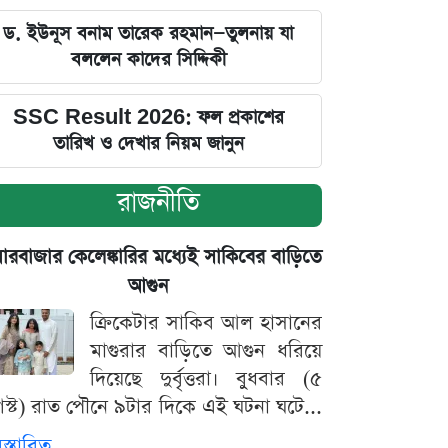
ড. ইউনূস বনাম তারেক রহমান—তুলনায় যা
বললেন কাদের সিদ্দিকী
SSC Result 2026: ফল প্রকাশের
তারিখ ও দেখার নিয়ম জানুন
রাজনীতি
়ারবাজার কেলেঙ্কারির মধ্যেই সাকিবের বাড়িতে
আগুন
ক্রিকেটার সাকিব আল হাসানের
মাগুরার বাড়িতে আগুন ধরিয়ে
দিয়েছে দুর্বৃত্তরা। বুধবার (৫
স্ট) রাত পৌনে ৯টার দিকে এই ঘটনা ঘটে...
িস্তারিত