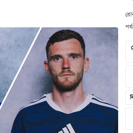
রো
পর্
শ
ব