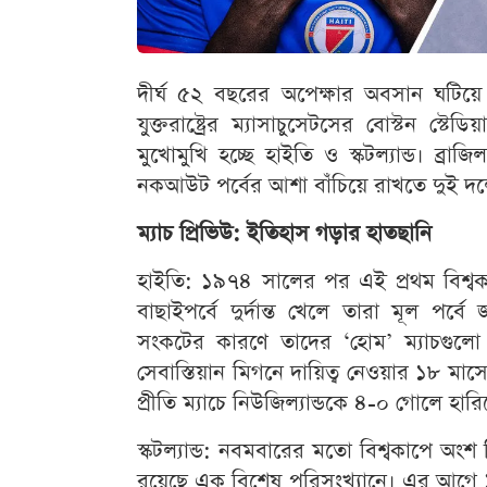
দীর্ঘ ৫২ বছরের অপেক্ষার অবসান ঘটিয়ে 
যুক্তরাষ্ট্রের ম্যাসাচুসেটসের বোস্টন স্টে
মুখোমুখি হচ্ছে হাইতি ও স্কটল্যান্ড। ব্
নকআউট পর্বের আশা বাঁচিয়ে রাখতে দুই দলে
ম্যাচ প্রিভিউ: ইতিহাস গড়ার হাতছানি
হাইতি: ১৯৭৪ সালের পর এই প্রথম বিশ্ব
বাছাইপর্বে দুর্দান্ত খেলে তারা মূল পর্
সংকটের কারণে তাদের ‘হোম’ ম্যাচগুল
সেবাস্তিয়ান মিগনে দায়িত্ব নেওয়ার ১৮ 
প্রীতি ম্যাচে নিউজিল্যান্ডকে ৪-০ গোলে হা
স্কটল্যান্ড: নবমবারের মতো বিশ্বকাপে অংশ ন
রয়েছে এক বিশেষ পরিসংখ্যানে। এর আগে ১২ট