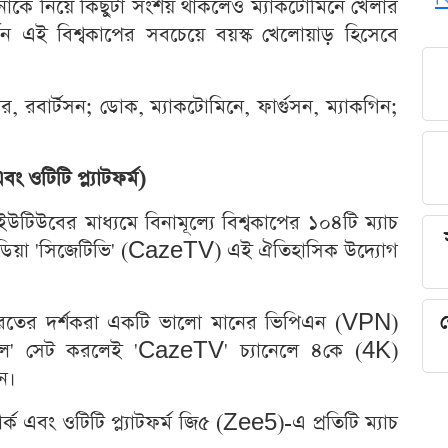
েনাকে নিয়ে কিছুটা সংশয় থাকলেও ম্যাকটোমিনে খেলার
্ডন এই বিশ্বকাপের সবচেয়ে বয়স্ক খেলোয়াড় হিসেবে
ার, রবার্টসন; ডোক, ম্যাকটোমিনে, ফার্গুসন, ম্যাকগিন;
ং ওটিটি প্ল্যাটফর্ম)
উটিউবের মাধ্যমে বিনামূল্যে বিশ্বকাপের ১০৪টি ম্যাচ
স মিডিয়া 'সিজেটিভি' (CazeTV) এই ঐতিহাসিক উদ্যোগ
রতের দর্শকরা একটি ভালো মানের ভিপিএন (VPN)
শ
জিল' সেট করলেই 'CazeTV' চ্যানেলে ৪কে (4K)
ন।
ক এবং ওটিটি প্ল্যাটফর্ম জি৫ (Zee5)-এ প্রতিটি ম্যাচ