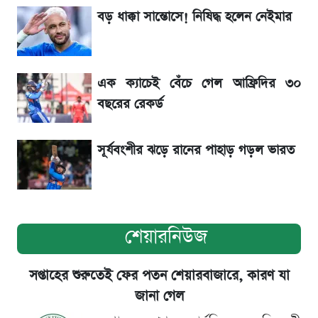
রেকর্ড
বড় ধাক্কা সান্তোসে! নিষিদ্ধ হলেন নেইমার
৬ আগস্ট দেশের বাজারে স্বর্ণের দাম
এক ক্যাচেই বেঁচে গেল আফ্রিদির ৩০
শেখ হাসিনার বক্তব্য ঘিরে ভারতকে কড়া বার্তা
বছরের রেকর্ড
বাংলাদেশের
সূর্যবংশীর ঝড়ে রানের পাহাড় গড়ল ভারত
শেয়ারনিউজ
সপ্তাহের শুরুতেই ফের পতন শেয়ারবাজারে, কারণ যা
জানা গেল