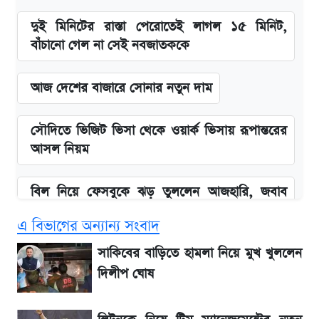
দুই মিনিটের রাস্তা পেরোতেই লাগল ১৫ মিনিট,
বাঁচানো গেল না সেই নবজাতককে
আজ দেশের বাজারে সোনার নতুন দাম
সৌদিতে ভিজিট ভিসা থেকে ওয়ার্ক ভিসায় রূপান্তরের
আসল নিয়ম
বিল নিয়ে ফেসবুকে ঝড় তুললেন আজহারি, জবাব
দিল বিদ্যুৎ বিভাগ
এ বিভাগের অন্যান্য সংবাদ
বাংলাদেশ নিয়ে যা বললেন সজীব ওয়াজেদ জয়
সাকিবের বাড়িতে হামলা নিয়ে মুখ খুললেন
দিলীপ ঘোষ
২ লাখ মানুষ অপেক্ষায়, কিন্তু দেখা গেল না শেখ
হাসিনাকে! এরপর যা ঘটল...