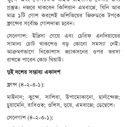
প্রস্তুত। নজরে থাকবেন কিলিয়ান এমবাপ্পে, যিনি আর
মাত্র ১টি গোল করলেই অলিভিয়ের জিরুডকে টপকে
ফ্রান্সের সর্বোচ্চ গোলদাতা হবেন।
সেনেগাল: ইদ্রিসা গেয়ে এবং চেরিফ এনদিয়ায়ের
সামান্য চোট থাকলেও বড় কোনো সমস্যা নেই।
আক্রমণভাগে নিকোলাস জ্যাকসনের ওপর ভরসা
রাখতে পারেন কোচ থিয়াউ।
দুই দলের সম্ভাব্য একাদশ
ফ্রান্স (৪-২-৩-১):
মাইনান; কুন্দে, সালিবা, উপামোকানো, হার্নান্দেজ;
চুয়ামেনি, রাবিওত; ওলিস, দুয়ে, এমবাপ্পে; ডেম্বেলে।
সেনেগাল (৪-২-৩-১):