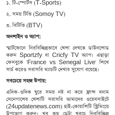
১. টি-স্পোর্টস (T-Sports)
২. সময় টিভি (Somoy TV)
৩. বিটিভি (BTV)
অনলাইন ও অ্যাপ:
স্মার্টফোনে নিরবিচ্ছিন্নভাবে খেলা দেখতে ডাউনলোড
করুন Sportzfy বা Cricfy TV অ্যাপ। এছাড়া
ফেসবুকে 'France vs Senegal Live' লিখে
সার্চ করেও সরাসরি ম্যাচটি দেখার সুযোগ রয়েছে।
সবচেয়ে সহজ উপায়:
এদিক–ওদিক ঘুরে সময় নষ্ট না করে ফ্রান্স বনাম
সেনেগালের খেলাটি সরাসরি আমাদের ওয়েবসাইটে
(24updatenews.com) হাই-কোয়ালিটি স্ট্রিমিংয়ে
উপভোগ করুন। খুব কম ডেটা খরচে নিরবিচ্ছিন্ন