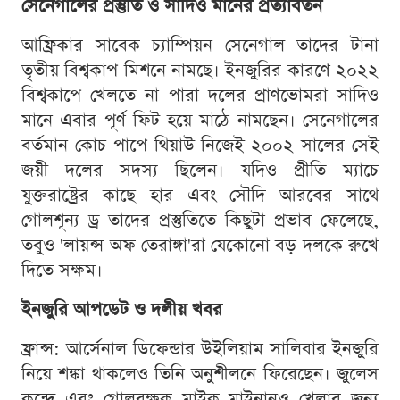
সেনেগালের প্রস্তুতি ও সাদিও মানের প্রত্যাবর্তন
আফ্রিকার সাবেক চ্যাম্পিয়ন সেনেগাল তাদের টানা
তৃতীয় বিশ্বকাপ মিশনে নামছে। ইনজুরির কারণে ২০২২
বিশ্বকাপে খেলতে না পারা দলের প্রাণভোমরা সাদিও
মানে এবার পূর্ণ ফিট হয়ে মাঠে নামছেন। সেনেগালের
বর্তমান কোচ পাপে থিয়াউ নিজেই ২০০২ সালের সেই
জয়ী দলের সদস্য ছিলেন। যদিও প্রীতি ম্যাচে
যুক্তরাষ্ট্রের কাছে হার এবং সৌদি আরবের সাথে
গোলশূন্য ড্র তাদের প্রস্তুতিতে কিছুটা প্রভাব ফেলেছে,
তবুও 'লায়ন্স অফ তেরাঙ্গা'রা যেকোনো বড় দলকে রুখে
দিতে সক্ষম।
ইনজুরি আপডেট ও দলীয় খবর
ফ্রান্স: আর্সেনাল ডিফেন্ডার উইলিয়াম সালিবার ইনজুরি
নিয়ে শঙ্কা থাকলেও তিনি অনুশীলনে ফিরেছেন। জুলেস
কুন্দে এবং গোলরক্ষক মাইক মাইনানও খেলার জন্য