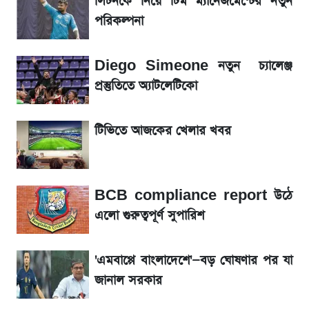
লিটনকে নিয়ে টিম ম্যানেজমেন্টের নতুন
পরিকল্পনা
আগামী ৪ দিনের আবহাওয়া নিয়ে বড় সতর্কবার্তা
Diego Simeone নতুন চ্যালেঞ্জ
লিটনকে নিয়ে টিম ম্যানেজমেন্টের নতুন পরিকল্পনা
প্রস্তুতিতে অ্যাটলেটিকো
আগামীকালই স্পষ্ট হবে এসএসসি ফল প্রকাশের
টিভিতে আজকের খেলার খবর
তারিখ
সাকিবের বাড়িতে হামলা নিয়ে মুখ খুললেন দিলীপ
BCB compliance report উঠে
ঘোষ
এলো গুরুত্বপূর্ণ সুপারিশ
শেখ হাসিনার দেশে ফেরা নিয়ে যা বললেন রুমিন
ফারহানা
'এমবাপ্পে বাংলাদেশে'—বড় ঘোষণার পর যা
জানাল সরকার
লাফিয়ে বাড়ল স্বর্ণের দাম, এক মাসের মধ্যে সর্বোচ্চ