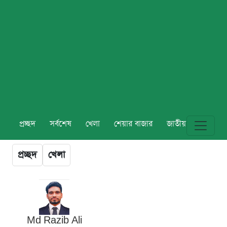
প্রচ্ছদ
সর্বশেষ
খেলা
শেয়ার বাজার
জাতীয়
বিশ্ব
প্রচ্ছদ
খেলা
Md Razib Ali