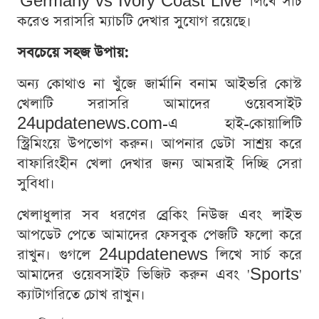
'Germany vs Ivory Coast Live' লিখে সার্চ
করেও সরাসরি ম্যাচটি দেখার সুযোগ রয়েছে।
সবচেয়ে সহজ উপায়:
অন্য কোথাও না খুঁজে জার্মানি বনাম আইভরি কোস্ট
খেলাটি সরাসরি আমাদের ওয়েবসাইট
24updatenews.com-এ হাই-কোয়ালিটি
স্ট্রিমিংয়ে উপভোগ করুন। আপনার ডেটা সাশ্রয় করে
বাফারিংহীন খেলা দেখার জন্য আমরাই দিচ্ছি সেরা
সুবিধা।
খেলাধুলার সব ধরণের ব্রেকিং নিউজ এবং লাইভ
আপডেট পেতে আমাদের ফেসবুক পেজটি ফলো করে
রাখুন। গুগলে 24updatenews লিখে সার্চ করে
আমাদের ওয়েবসাইট ভিজিট করুন এবং 'Sports'
ক্যাটাগরিতে চোখ রাখুন।