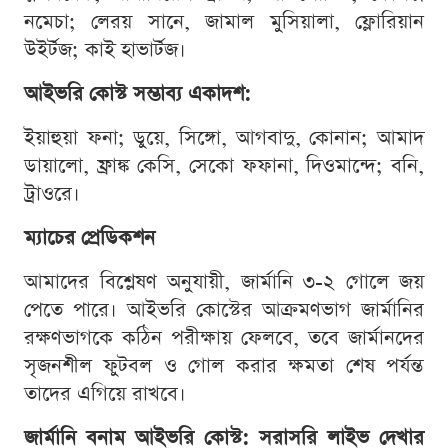
নমেচা; লেরয় সানে, জামাল মুসিয়ালা, ফ্লোরিয়ান
উইর্টজ; কাই হাভার্টজ।
আইভরি কোস্ট সম্ভাব্য একাদশ:
ইয়াহুয়া ফনা; ডুয়ে, সিঙ্গো, আগবাদু, কোনান; আমাদ
ডায়ালো, ফ্রাঙ্ক কেসি, সেকো ফফানা, দিওমান্দে; বনি,
ট্রাওরে।
ম্যাচের প্রেডিকশন
আমাদের বিশ্লেষণ অনুযায়ী, জার্মানি ৩-২ গোলে জয়
পেতে পারে। আইভরি কোস্টের আক্রমণভাগ জার্মানির
রক্ষণভাগকে কঠিন পরীক্ষায় ফেলবে, তবে জার্মানদের
সৃজনশীল ফুটবল ও গোল করার ক্ষমতা শেষ পর্যন্ত
তাদের এগিয়ে রাখবে।
জার্মানি বনাম আইভরি কোস্ট: সরাসরি লাইভ দেখার