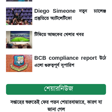
গ্রাহক বৃদ্ধি
Diego Simeone নতুন চ্যালেঞ্জ
টিভিতে আজকের খেলা (৭ আগস্ট)
প্রস্তুতিতে অ্যাটলেটিকো
সৌদিতে বাংলাদেশিদের আকামা নবায়নে বদলে গেল
টিভিতে আজকের খেলার খবর
নিয়ম
BCB compliance report উঠে
এলো গুরুত্বপূর্ণ সুপারিশ
শেয়ারনিউজ
সপ্তাহের শুরুতেই ফের পতন শেয়ারবাজারে, কারণ যা
জানা গেল