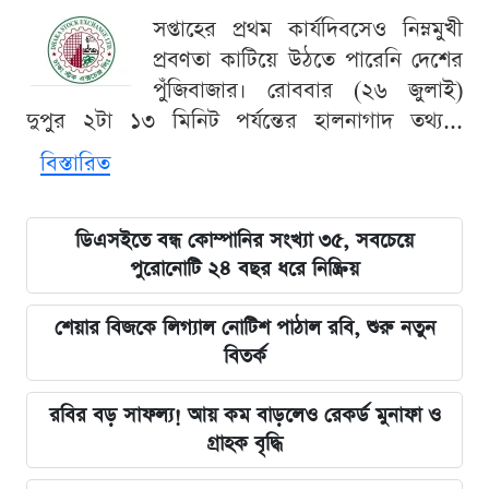
সপ্তাহের প্রথম কার্যদিবসেও নিম্নমুখী
প্রবণতা কাটিয়ে উঠতে পারেনি দেশের
পুঁজিবাজার। রোববার (২৬ জুলাই)
দুপুর ২টা ১৩ মিনিট পর্যন্তের হালনাগাদ তথ্য...
বিস্তারিত
ডিএসইতে বন্ধ কোম্পানির সংখ্যা ৩৫, সবচেয়ে
পুরোনোটি ২৪ বছর ধরে নিষ্ক্রিয়
শেয়ার বিজকে লিগ্যাল নোটিশ পাঠাল রবি, শুরু নতুন
বিতর্ক
রবির বড় সাফল্য! আয় কম বাড়লেও রেকর্ড মুনাফা ও
গ্রাহক বৃদ্ধি