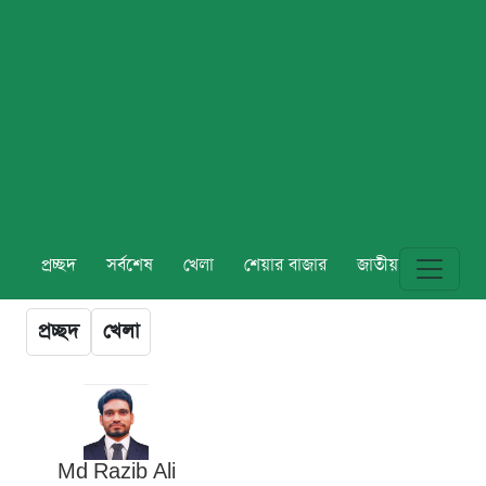
প্রচ্ছদ
সর্বশেষ
খেলা
শেয়ার বাজার
জাতীয়
বিশ্ব
প্রচ্ছদ
খেলা
Md Razib Ali