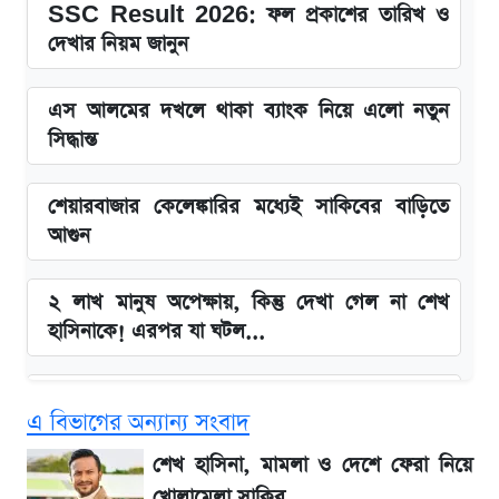
SSC Result 2026: ফল প্রকাশের তারিখ ও
দেখার নিয়ম জানুন
এস আলমের দখলে থাকা ব্যাংক নিয়ে এলো নতুন
সিদ্ধান্ত
শেয়ারবাজার কেলেঙ্কারির মধ্যেই সাকিবের বাড়িতে
আগুন
২ লাখ মানুষ অপেক্ষায়, কিন্তু দেখা গেল না শেখ
হাসিনাকে! এরপর যা ঘটল...
Snapdragon 8 Gen 3 ফোনে নতুন চমক,
এ বিভাগের অন্যান্য সংবাদ
Redmi K80 নিয়ে আপডেট
শেখ হাসিনা, মামলা ও দেশে ফেরা নিয়ে
বাংলাদেশ নিয়ে যা বললেন সজীব ওয়াজেদ জয়
খোলামেলা সাকিব