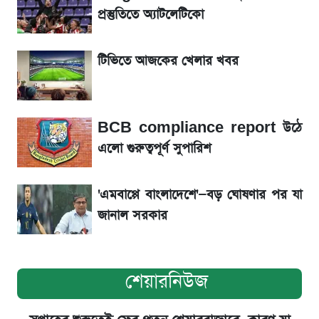
রবির বড় সাফল্য! আয় কম বাড়লেও রেকর্ড মুনাফা ও
প্রস্তুতিতে অ্যাটলেটিকো
গ্রাহক বৃদ্ধি
টিভিতে আজকের খেলার খবর
শেয়ার বিজকে লিগ্যাল নোটিশ পাঠাল রবি, শুরু নতুন
বিতর্ক
BCB compliance report উঠে
সৌদিতে বাংলাদেশিদের আকামা নবায়নে বদলে গেল
এলো গুরুত্বপূর্ণ সুপারিশ
নিয়ম
'এমবাপ্পে বাংলাদেশে'—বড় ঘোষণার পর যা
জানাল সরকার
শেয়ারনিউজ