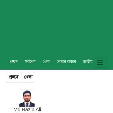
প্রচ্ছদ
সর্বশেষ
খেলা
শেয়ার বাজার
জাতীয়
বিশ্ব
প্রচ্ছদ
খেলা
Md Razib Ali