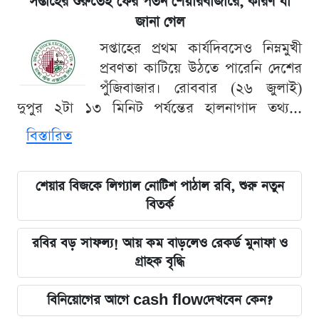
সপ্তাহের শুরুতেই ফের পতন শেয়ারবাজারে, কারণ যা
জানা গেল
সপ্তাহের প্রথম কার্যদিবসেও নিম্নমুখী
প্রবণতা কাটিয়ে উঠতে পারেনি দেশের
পুঁজিবাজার। রোববার (২৬ জুলাই)
দুপুর ২টা ১৩ মিনিট পর্যন্তের হালনাগাদ তথ্য...
বিস্তারিত
শেয়ার বিজকে লিগ্যাল নোটিশ পাঠাল রবি, শুরু নতুন
বিতর্ক
রবির বড় সাফল্য! আয় কম বাড়লেও রেকর্ড মুনাফা ও
গ্রাহক বৃদ্ধি
বিনিয়োগের আগে cash flowদেখবেন কেন?