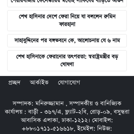
শেয়ারবাজার কেলেঙ্কারির মধ্যেই সাকিবের বাড়িতে আগুন
শেখ হাসিনার দেশে ফেরা নিয়ে যা বললেন রুমিন
ফারহানা
সাহাবুদ্দিনের পর বঙ্গভবনে কে, আলোচনায় যে ৬ নাম
শেখ হাসিনাকে ফেরানোর তৎপরতা: স্বরাষ্ট্রমন্ত্রীর বড়
ঘোষণা
প্রচ্ছদ
আর্কাইভ
যোগাযোগ
সম্পাদক: মনিরুজ্জামান , সম্পাদকীয় ও বানিজ্যিক
কার্যালয় : বাড়ী - ৩৬৭/এ, ফ্ল্যাট-২বি, রোড়-০৯, বসুন্ধরা
আবাসিক এলাকা, ঢাকা-১২১২। মোবাইল:
+৮৮০১৭১১-৫১৬৬১৮, ইমেইল: নিউজ: