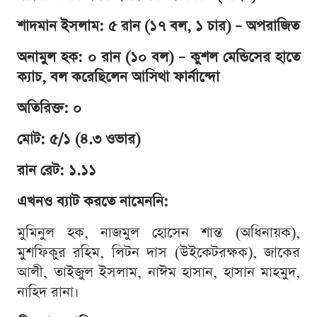
শাদমান ইসলাম: ৫ রান (১৭ বল, ১ চার) – অপরাজিত
অনামুল হক: ০ রান (১০ বল) – কুশল মেন্ডিসের হাতে
ক্যাচ, বল করেছিলেন আসিথা ফার্নান্দো
অতিরিক্ত: ০
মোট: ৫/১ (৪.৩ ওভার)
রান রেট: ১.১১
এখনও ব্যাট করতে নামেননি:
মুমিনুল হক, নাজমুল হোসেন শান্ত (অধিনায়ক),
মুশফিকুর রহিম, লিটন দাস (উইকেটরক্ষক), জাকের
আলী, তাইজুল ইসলাম, নাঈম হাসান, হাসান মাহমুদ,
নাহিদ রানা।