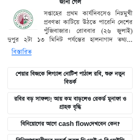
জানা গেল
সপ্তাহের প্রথম কার্যদিবসেও নিম্নমুখী
প্রবণতা কাটিয়ে উঠতে পারেনি দেশের
পুঁজিবাজার। রোববার (২৬ জুলাই)
দুপুর ২টা ১৩ মিনিট পর্যন্তের হালনাগাদ তথ্য...
বিস্তারিত
শেয়ার বিজকে লিগ্যাল নোটিশ পাঠাল রবি, শুরু নতুন
বিতর্ক
রবির বড় সাফল্য! আয় কম বাড়লেও রেকর্ড মুনাফা ও
গ্রাহক বৃদ্ধি
বিনিয়োগের আগে cash flowদেখবেন কেন?