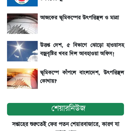
গ্রাহক বৃদ্ধি
আজকের ভূমিকম্পের উৎপত্তিস্থল ও মাত্রা
লাফিয়ে বাড়ল স্বর্ণের দাম, এক মাসের মধ্যে সর্বোচ্চ
রেকর্ড
উত্তপ্ত দেশ, ৫ বিভাগে ঝোড়ো হাওয়াসহ
শেয়ার বিজকে লিগ্যাল নোটিশ পাঠাল রবি, শুরু নতুন
বজ্রবৃষ্টির খবর দিল আবহাওয়া অফিস!
বিতর্ক
ভূমিকম্পে কাঁপলে বাংলাদেশ, উৎপত্তিস্থল
কোথায়?
শেয়ারনিউজ
সপ্তাহের শুরুতেই ফের পতন শেয়ারবাজারে, কারণ যা