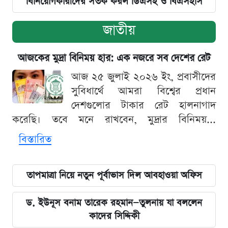
বিনিয়োগকারীদের সতর্ক করল ডিএসই ও বিএসইসি
জাতীয়
আজকের মুদ্রা বিনিময় হার: এক নজরে সব দেশের রেট
আজ ২৫ জুলাই ২০২৬ ইং, প্রবাসীদের
সুবিধার্থে আমরা বিশ্বের প্রধান
দেশগুলোর টাকার রেট হালনাগাদ
করেছি। তবে মনে রাখবেন, মুদ্রার বিনিময়...
বিস্তারিত
তাপমাত্রা নিয়ে নতুন পূর্বাভাস দিল আবহাওয়া অফিস
ড. ইউনূস বনাম তারেক রহমান—তুলনায় যা বললেন
কাদের সিদ্দিকী