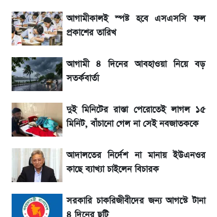
লিটনকে নিয়ে টিম ম্যানেজমেন্টের নতুন পরিকল্পনা
আগামীকালই স্পষ্ট হবে এসএসসি ফল
প্রকাশের তারিখ
আগামীকালই স্পষ্ট হবে এসএসসি ফল প্রকাশের
তারিখ
আগামী ৪ দিনের আবহাওয়া নিয়ে বড়
সতর্কবার্তা
জেনে নিন আজকের সোনা ও রুপার সর্বশেষ দাম
দুই মিনিটের রাস্তা পেরোতেই লাগল ১৫
৬ আগস্ট দেশের বাজারে স্বর্ণের দাম
মিনিট, বাঁচানো গেল না সেই নবজাতককে
শেখ হাসিনার দেশে ফেরা নিয়ে যা বললেন রুমিন
আদালতের নির্দেশ না মানায় ইউএনওর
ফারহানা
কাছে ব্যাখ্যা চাইলেন বিচারক
তাপমাত্রা নিয়ে নতুন পূর্বাভাস দিল আবহাওয়া অফিস
সরকারি চাকরিজীবীদের জন্য আগস্টে টানা
রবির বড় সাফল্য! আয় কম বাড়লেও রেকর্ড মুনাফা ও
৪ দিনের ছুটি