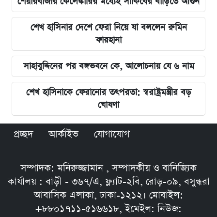
শেয়ারবাজার কেলেঙ্কারির মধ্যেই সাকিবের বাড়িতে আগুন
শেখ হাসিনার দেশে ফেরা নিয়ে যা বললেন রুমিন
ফারহানা
সাহাবুদ্দিনের পর বঙ্গভবনে কে, আলোচনায় যে ৬ নাম
শেখ হাসিনাকে ফেরানোর তৎপরতা: স্বরাষ্ট্রমন্ত্রীর বড়
ঘোষণা
প্রচ্ছদ
আর্কাইভ
যোগাযোগ
সম্পাদক: মনিরুজ্জামান , সম্পাদকীয় ও বানিজ্যিক
কার্যালয় : বাড়ী - ৩৬৭/এ, ফ্ল্যাট-২বি, রোড়-০৯, বসুন্ধরা
আবাসিক এলাকা, ঢাকা-১২১২। মোবাইল:
+৮৮০১৭১১-৫১৬৬১৮, ইমেইল: নিউজ: