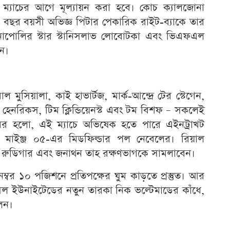
 ম্যাচের আগে মূল্যায়ন করা হবে। কোচ ক্যালজোনা
বছর বয়সী অভিজ্ঞ পিটার পেকারিক রাইট-ব্যাকে তার
নাপোলির স্টার স্টানিসলাভ লোবোটকা এবং ভিএফএল
েন।
 মুসিয়ালা, কাই হাভার্টজ, মার্ক-আন্দ্রে টের স্টেগেন,
 হেনরিকস, টিম ক্লিন্ডিয়েনস্ট এবং টম বিশফ – সকলেই
বর হলো, এই ম্যাচে অভিষেক হতে পারে এইনট্রাখট
 এবং মাইঞ্জ ০৫-এর মিডফিল্ডার পল নেবেলের। রিয়াল
োনিও রুডিগার এবং জনাথন তাহ রক্ষণভাগকে সামলাবেন।
নম্বর ১০ পজিশনে প্রতিপক্ষের ঘুম কাড়তে প্রস্তুত। আর
সেল ইউনাইটেডের নতুন তারকা নিক ভল্টেমাডের কাঁধে,
েন।