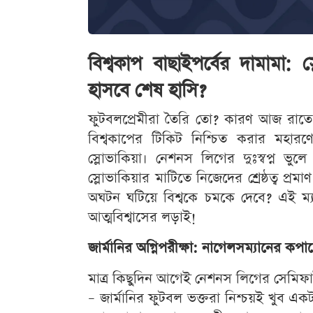
বিশ্বকাপ বাছাইপর্বের দামামা: স
হাসবে শেষ হাসি?
ফুটবলপ্রেমীরা তৈরি তো? কারণ আজ রাতে
বিশ্বকাপের টিকিট নিশ্চিত করার মহারণে 
স্লোভাকিয়া। নেশনস লিগের দুঃস্বপ্ন ভু
স্লোভাকিয়ার মাটিতে নিজেদের শ্রেষ্ঠত্ব প্র
অঘটন ঘটিয়ে বিশ্বকে চমকে দেবে? এই ম্যা
আত্মবিশ্বাসের লড়াই!
জার্মানির অগ্নিপরীক্ষা: নাগেলসম্যানের কপাল
মাত্র কিছুদিন আগেই নেশনস লিগের সেমিফাই
– জার্মানির ফুটবল ভক্তরা নিশ্চয়ই খুব একটা