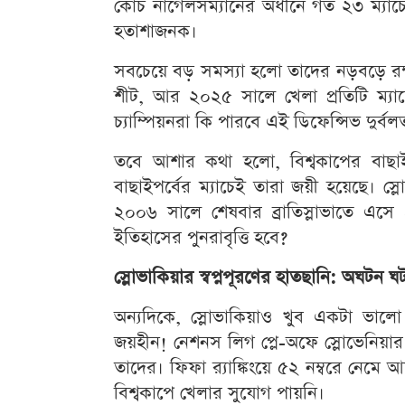
কোচ নাগেলসম্যানের অধীনে গত ২৩ ম্যাচে
হতাশাজনক।
সবচেয়ে বড় সমস্যা হলো তাদের নড়বড়ে রক্ষণ
শীট, আর ২০২৫ সালে খেলা প্রতিটি ম্যা
চ্যাম্পিয়নরা কি পারবে এই ডিফেন্সিভ দুর্ব
তবে আশার কথা হলো, বিশ্বকাপের বাছাইপর
বাছাইপর্বের ম্যাচেই তারা জয়ী হয়েছে। স
২০০৬ সালে শেষবার ব্রাতিস্লাভাতে এ
ইতিহাসের পুনরাবৃত্তি হবে?
স্লোভাকিয়ার স্বপ্নপূরণের হাতছানি: অঘটন 
অন্যদিকে, স্লোভাকিয়াও খুব একটা ভাল
জয়হীন! নেশনস লিগ প্লে-অফে স্লোভেনিয়ার
তাদের। ফিফা র‍্যাঙ্কিংয়ে ৫২ নম্বরে নেম
বিশ্বকাপে খেলার সুযোগ পায়নি।