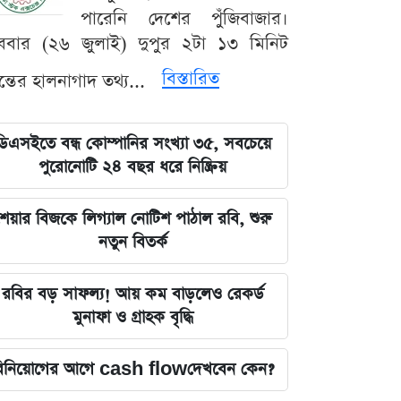
পারেনি দেশের পুঁজিবাজার।
ববার (২৬ জুলাই) দুপুর ২টা ১৩ মিনিট
বিস্তারিত
যন্তের হালনাগাদ তথ্য...
ডিএসইতে বন্ধ কোম্পানির সংখ্যা ৩৫, সবচেয়ে
পুরোনোটি ২৪ বছর ধরে নিষ্ক্রিয়
েয়ার বিজকে লিগ্যাল নোটিশ পাঠাল রবি, শুরু
নতুন বিতর্ক
রবির বড় সাফল্য! আয় কম বাড়লেও রেকর্ড
মুনাফা ও গ্রাহক বৃদ্ধি
িনিয়োগের আগে cash flowদেখবেন কেন?