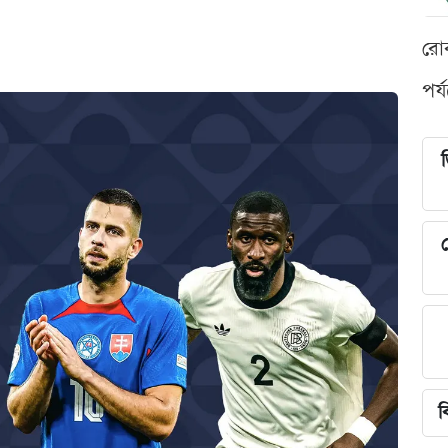
রো
পর্
শ
ব