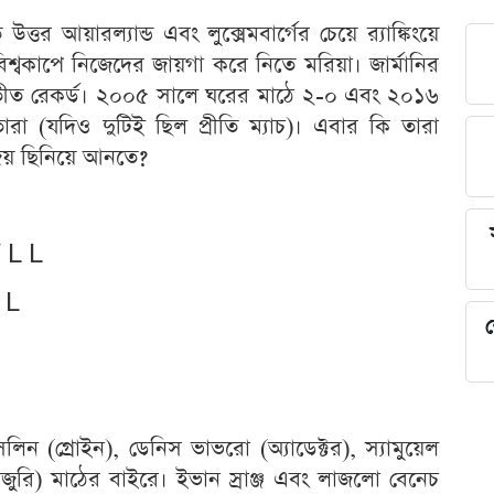
উত্তর আয়ারল্যান্ড এবং লুক্সেমবার্গের চেয়ে র‍্যাঙ্কিংয়ে
শ্বকাপে নিজেদের জায়গা করে নিতে মরিয়া। জার্মানির
তীত রেকর্ড। ২০০৫ সালে ঘরের মাঠে ২-০ এবং ২০১৬
ারা (যদিও দুটিই ছিল প্রীতি ম্যাচ)। এবার কি তারা
জয় ছিনিয়ে আনতে?
W L L
L L
শ
লিন (গ্রোইন), ডেনিস ভাভরো (অ্যাডেক্টর), স্যামুয়েল
রি) মাঠের বাইরে। ইভান স্রাঞ্জ এবং লাজলো বেনেচ