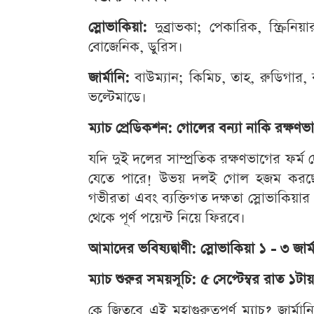
স্লোভাকিয়া:
দুব্রাভকা; পেকারিক, স্ক্রিনিয
বোজেনিক, ডুরিস।
জার্মানি:
বাউম্যান; কিমিচ, তাহ, রুডিগার, 
ভল্টেমাডে।
ম্যাচ প্রেডিকশন: গোলের বন্যা নাকি রক্ষণ
যদি দুই দলের সাম্প্রতিক রক্ষণভাগের ফর্ম 
যেতে পারে! উভয় দলই গোল হজম করছে নি
গভীরতা এবং ব্যক্তিগত দক্ষতা স্লোভাকিয়ার
থেকে পূর্ণ পয়েন্ট নিয়ে ফিরবে।
আমাদের ভবিষ্যদ্বাণী: স্লোভাকিয়া ১ - ৩ জার্
ম্যাচ শুরুর সময়সূচি: ৫ সেপ্টেম্বর রাত ১টায়
কে জিতবে এই মহাগুরুত্বপূর্ণ ম্যাচ? জার্