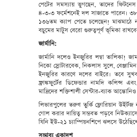
পেটের সমস্যায় ভুগছেন, তাদের ফিটনেস
৪-৩-৩ ফর্মেশনেই দল সাজাতে পারেন। ৩৮ 
১৩৬তম ক্যাপ পেতে চলেছেন! মাঝমাঠে 
বচুমের মাটুস বেরো গুরুত্বপূর্ণ ভূমিকা রাখব
জার্মানি:
জার্মানি দলেও ইনজুরির লম্বা তালিকা! জামাল
নিকো স্লোটারবেক, নিকলাস সুলে, বেঞ্জামিন
ইনজুরির কারণে দলের বাইরে। তবে সুখ
ফ্রাঙ্কফুর্টের ডিফেন্ডার নামদি কলিন্স
মাদ্রিদের শক্তিশালী সেন্টার-ব্যাক আন্ত
লিভারপুলের তরুণ তুর্কি ফ্লোরিয়ান উইর্টজ 
গোল করার দায়িত্ব সম্ভবত পড়বে নিউক্যা
যিনি ইউ-২১ চ্যাম্পিয়নশিপে ঝলসে উঠেছিল
সম্ভাব্য একাদশ