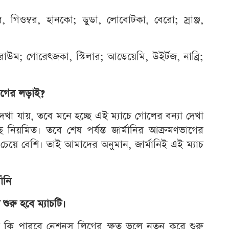
়ার, গিওম্বর, হানকো; ডুডা, লোবোটকা, বেরো; স্রাঞ্জ,
রাউম; গোরেৎজকা, স্টিলার; আডেয়েমি, উইর্টজ, নাব্রি;
ভাগের লড়াই?
দেখা যায়, তবে মনে হচ্ছে এই ম্যাচে গোলের বন্যা দেখা
য়মিত। তবে শেষ পর্যন্ত জার্মানির আক্রমণভাগের
 চেয়ে বেশি। তাই আমাদের অনুমান, জার্মানিই এই ম্যাচ
মানি
 শুরু হবে ম্যাচটি।
মানি কি পারবে নেশনস লিগের ক্ষত ভুলে নতুন করে শুরু