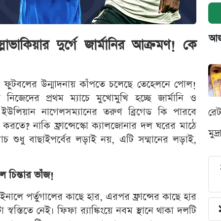
আজক
্লোভাকিয়ার দুর্গে জার্মানির আক্রমণ! কে
 ফুটবলের উন্মাদনায় কাঁপতে চলেছে তেহেলনে পোল!
নিজেদের প্রথম ম্যাচে মুখোমুখি হচ্ছে জার্মানি ও
লে ইউলিয়ান নাগেলসম্যানের তরুণ ব্রিগেড কি পারবে
রে
মাণ করতে? নাকি ফ্রান্সেস্কো ক্যালজোনার দল ঘরের মাঠে
মুদ
চ শুধু বাছাইপর্বের লড়াই নয়, এটি সম্মানের লড়াই,
ে চিন্তার ভাঁজ!
নালে পর্তুগালের কাছে হার, এরপর ফ্রান্সের কাছে হার
 স্বস্তিতে নেই। ফিফা র‍্যাঙ্কিংয়ে নবম স্থানে থাকা দলটি