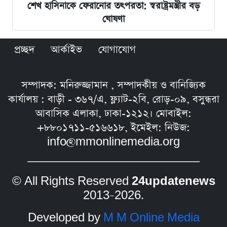
শেখ হাসিনাকে ফেরানোর তৎপরতা: স্বরাষ্ট্রমন্ত্রীর বড়
ঘোষণা
প্রচ্ছদ
আর্কাইভ
যোগাযোগ
সম্পাদক: মনিরুজ্জামান , সম্পাদকীয় ও বানিজ্যিক
কার্যালয় : বাড়ী - ৩৬৭/এ, ফ্ল্যাট-২বি, রোড়-০৯, বসুন্ধরা
আবাসিক এলাকা, ঢাকা-১২১২। মোবাইল:
+৮৮০১৭১১-৫১৬৬১৮, ইমেইল: নিউজ:
info@mmonlinemedia.org
© All Rights Reserved
24updatenews
2013–2026.
Developed by
M M Online Media