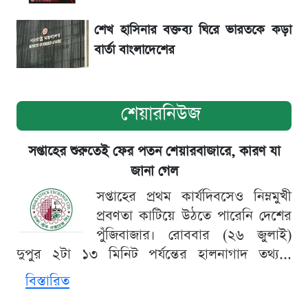
শেখ হাসিনার বক্তব্য ঘিরে ভারতকে কড়া
বার্তা বাংলাদেশের
শেয়ারনিউজ
সপ্তাহের শুরুতেই ফের পতন শেয়ারবাজারে, কারণ যা
জানা গেল
সপ্তাহের প্রথম কার্যদিবসেও নিম্নমুখী
প্রবণতা কাটিয়ে উঠতে পারেনি দেশের
পুঁজিবাজার। রোববার (২৬ জুলাই)
দুপুর ২টা ১৩ মিনিট পর্যন্তের হালনাগাদ তথ্য...
বিস্তারিত