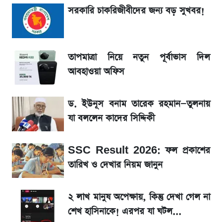
La Liga 2026-2027: সর্বশেষ পয়েন্ট টেবিল ও
সরকারি চাকরিজীবীদের জন্য বড় সুখবর!
খবর
একদিনের ব্যবধানে আজকের সোনার দাম
তাপমাত্রা নিয়ে নতুন পূর্বাভাস দিল
আবহাওয়া অফিস
সরকারি চাকরিজীবীদের জন্য বড় সুখবর!
ড. ইউনূস বনাম তারেক রহমান—তুলনায়
শেখ হাসিনা, মামলা ও দেশে ফেরা নিয়ে খোলামেলা
সাকিব
যা বললেন কাদের সিদ্দিকী
Sirin Labs Finney: বাংলাদেশে এখন যত
SSC Result 2026: ফল প্রকাশের
টাকায় পাওয়া যায়
তারিখ ও দেখার নিয়ম জানুন
সূর্যগ্রহণের দিন আকাশে চোখ ধাঁধানো দৃশ্য, জেনে নিন
২ লাখ মানুষ অপেক্ষায়, কিন্তু দেখা গেল না
সময় ও স্থান
শেখ হাসিনাকে! এরপর যা ঘটল...