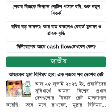
শেয়ার বিজকে লিগ্যাল নোটিশ পাঠাল রবি, শুরু নতুন
বিতর্ক
রবির বড় সাফল্য! আয় কম বাড়লেও রেকর্ড মুনাফা ও
গ্রাহক বৃদ্ধি
বিনিয়োগের আগে cash flowদেখবেন কেন?
জাতীয়
আজকের মুদ্রা বিনিময় হার: এক নজরে সব দেশের রেট
আজ ২৫ জুলাই ২০২৬ ইং, প্রবাসীদের
সুবিধার্থে আমরা বিশ্বের প্রধান
দেশগুলোর টাকার রেট হালনাগাদ
করেছি। তবে মনে রাখবেন, মুদ্রার বিনিময়...