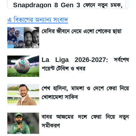
Snapdragon 8 Gen 3 ফোনে নতুন চমক,
Redmi K80 নিয়ে আপডেট
এ বিভাগের অন্যান্য সংবাদ
SSC Result 2026: যে ৩ উপায়ে জানা যাবে
মেসির জীবনে নেমে এলো শোকের ছায়া
ফল
১৮০ দিনের মূল্যায়ন শেষে মন্ত্রিসভায় পরিবর্তন
La Liga 2026-2027: সর্বশেষ
পয়েন্ট টেবিল ও খবর
জেনে নিন আজকের সোনা ও রুপার সর্বশেষ দাম
শেখ হাসিনা, মামলা ও দেশে ফেরা নিয়ে
আগে দেখে নিন, আজকের সোনার নতুন দাম
খোলামেলা সাকিব
তাপমাত্রা নিয়ে নতুন পূর্বাভাস দিল আবহাওয়া অফিস
বাবর আজমের দলে ফেরা নিয়ে নতুন
সমীকরণ
টিভিতে আজকের খেলা (৭ আগস্ট)