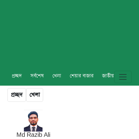
প্রচ্ছদ
সর্বশেষ
খেলা
শেয়ার বাজার
জাতীয়
বিশ্ব
প্রচ্ছদ
খেলা
Md Razib Ali