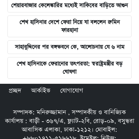
শেয়ারবাজার কেলেঙ্কারির মধ্যেই সাকিবের বাড়িতে আগুন
শেখ হাসিনার দেশে ফেরা নিয়ে যা বললেন রুমিন
ফারহানা
সাহাবুদ্দিনের পর বঙ্গভবনে কে, আলোচনায় যে ৬ নাম
শেখ হাসিনাকে ফেরানোর তৎপরতা: স্বরাষ্ট্রমন্ত্রীর বড়
ঘোষণা
প্রচ্ছদ
আর্কাইভ
যোগাযোগ
সম্পাদক: মনিরুজ্জামান , সম্পাদকীয় ও বানিজ্যিক
কার্যালয় : বাড়ী - ৩৬৭/এ, ফ্ল্যাট-২বি, রোড়-০৯, বসুন্ধরা
আবাসিক এলাকা, ঢাকা-১২১২। মোবাইল:
+৮৮০১৭১১-৫১৬৬১৮, ইমেইল: নিউজ: