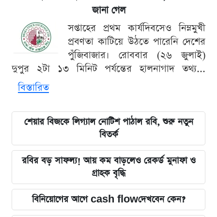
জানা গেল
সপ্তাহের প্রথম কার্যদিবসেও নিম্নমুখী
প্রবণতা কাটিয়ে উঠতে পারেনি দেশের
পুঁজিবাজার। রোববার (২৬ জুলাই)
দুপুর ২টা ১৩ মিনিট পর্যন্তের হালনাগাদ তথ্য...
বিস্তারিত
শেয়ার বিজকে লিগ্যাল নোটিশ পাঠাল রবি, শুরু নতুন
বিতর্ক
রবির বড় সাফল্য! আয় কম বাড়লেও রেকর্ড মুনাফা ও
গ্রাহক বৃদ্ধি
বিনিয়োগের আগে cash flowদেখবেন কেন?