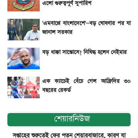
এলো গুরুত্বপূর্ণ সুপারিশ
শেয়ার বিজকে লিগ্যাল নোটিশ পাঠাল রবি, শুরু নতুন
বিতর্ক
'এমবাপ্পে বাংলাদেশে'—বড় ঘোষণার পর যা
জানাল সরকার
রবির বড় সাফল্য! আয় কম বাড়লেও রেকর্ড মুনাফা ও
গ্রাহক বৃদ্ধি
বড় ধাক্কা সান্তোসে! নিষিদ্ধ হলেন নেইমার
সৌদিতে বাংলাদেশিদের আকামা নবায়নে বদলে গেল
নিয়ম
এক ক্যাচেই বেঁচে গেল আফ্রিদির ৩০
বছরের রেকর্ড
শেয়ারনিউজ
সপ্তাহের শুরুতেই ফের পতন শেয়ারবাজারে, কারণ যা