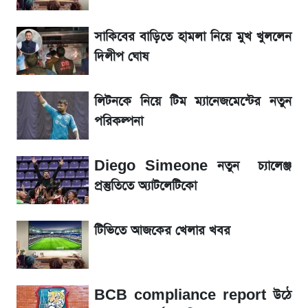
লিটনকে নিয়ে টিম ম্যানেজমেন্টের নতুন পরিকল্পনা
সাকিবের বাড়িতে হামলা নিয়ে মুখ খুললেন
দিলীপ ঘোষ
আগামী ৪ দিনের আবহাওয়া নিয়ে বড় সতর্কবার্তা
লিটনকে নিয়ে টিম ম্যানেজমেন্টের নতুন
আগামীকালই স্পষ্ট হবে এসএসসি ফল প্রকাশের
পরিকল্পনা
তারিখ
Diego Simeone নতুন চ্যালেঞ্জ
৬ আগস্ট দেশের বাজারে স্বর্ণের দাম
প্রস্তুতিতে অ্যাটলেটিকো
শেখ হাসিনার দেশে ফেরা নিয়ে যা বললেন রুমিন
টিভিতে আজকের খেলার খবর
ফারহানা
লাফিয়ে বাড়ল স্বর্ণের দাম, এক মাসের মধ্যে সর্বোচ্চ
রেকর্ড
BCB compliance report উঠে