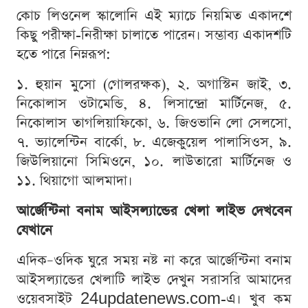
কোচ লিওনেল স্কালোনি এই ম্যাচে নিয়মিত একাদশে
কিছু পরীক্ষা-নিরীক্ষা চালাতে পারেন। সম্ভাব্য একাদশটি
হতে পারে নিম্নরূপ:
১. হুয়ান মুসো (গোলরক্ষক), ২. অগাস্টিন জাই, ৩.
নিকোলাস ওটামেন্ডি, ৪. লিসান্দ্রো মার্টিনেজ, ৫.
নিকোলাস তাগলিয়াফিকো, ৬. জিওভানি লো সেলসো,
৭. ভ্যালেন্টিন বার্কো, ৮. এজেকুয়েল পালাসিওস, ৯.
জিউলিয়ানো সিমিওনে, ১০. লাউতারো মার্টিনেজ ও
১১. থিয়াগো আলমাদা।
আর্জেন্টিনা বনাম আইসল্যান্ডের খেলা লাইভ দেখবেন
যেখানে
এদিক–ওদিক ঘুরে সময় নষ্ট না করে আর্জেন্টিনা বনাম
আইসল্যান্ডের খেলাটি লাইভ দেখুন সরাসরি আমাদের
ওয়েবসাইট 24updatenews.com-এ। খুব কম