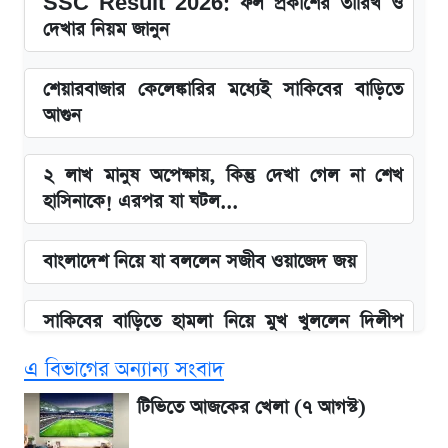
SSC Result 2026: ফল প্রকাশের তারিখ ও
দেখার নিয়ম জানুন
শেয়ারবাজার কেলেঙ্কারির মধ্যেই সাকিবের বাড়িতে
আগুন
২ লাখ মানুষ অপেক্ষায়, কিন্তু দেখা গেল না শেখ
হাসিনাকে! এরপর যা ঘটল...
বাংলাদেশ নিয়ে যা বললেন সজীব ওয়াজেদ জয়
সাকিবের বাড়িতে হামলা নিয়ে মুখ খুললেন দিলীপ
ঘোষ
এ বিভাগের অন্যান্য সংবাদ
এস আলমের দখলে থাকা ব্যাংক নিয়ে এলো নতুন
টিভিতে আজকের খেলা (৭ আগস্ট)
সিদ্ধান্ত