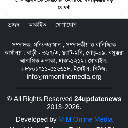
শেখ হাসিনাকে ফেরানোর তৎপরতা: স্বরাষ্ট্রমন্ত্রীর বড়
ঘোষণা
প্রচ্ছদ
আর্কাইভ
যোগাযোগ
সম্পাদক: মনিরুজ্জামান , সম্পাদকীয় ও বানিজ্যিক
কার্যালয় : বাড়ী - ৩৬৭/এ, ফ্ল্যাট-২বি, রোড়-০৯, বসুন্ধরা
আবাসিক এলাকা, ঢাকা-১২১২। মোবাইল:
+৮৮০১৭১১-৫১৬৬১৮, ইমেইল: নিউজ:
info@mmonlinemedia.org
© All Rights Reserved
24updatenews
2013–2026.
Developed by
M M Online Media