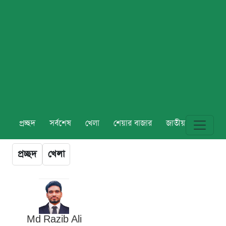
প্রচ্ছদ
সর্বশেষ
খেলা
শেয়ার বাজার
জাতীয়
বিশ্ব
প্রচ্ছদ
খেলা
Md Razib Ali