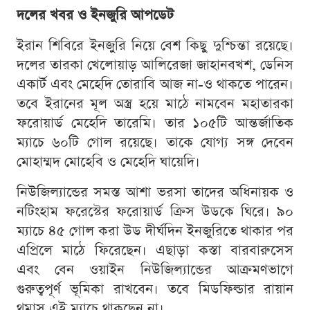
দলের খবর ও ইনজুরি আপডেট
ইরান শিবিরে ইনজুরি নিয়ে বেশ কিছু দুশ্চিন্তা রয়েছে।
দলের তারকা খেলোয়াড় আলিরেজা জাহানবখশ, ডেনিস
একার্ট এবং মেহেদি তোরাবি আজ না-ও থাকতে পারেন।
তবে ইরানের মূল অস্ত্র হয়ে মাঠে নামবেন মহাতারকা
ফরোয়ার্ড মেহেদি তারেমি। তার ১০৫টি আন্তর্জাতিক
ম্যাচে ৬০টি গোল রয়েছে। তাকে যোগ্য সঙ্গ দেবেন
মোহাম্মদ মোহেবি ও মেহেদি ঘায়েদি।
নিউজিল্যান্ডের সমস্ত আশা ভরসা তাদের অধিনায়ক ও
নটিংহাম ফরেস্টের ফরোয়ার্ড ক্রিস উডকে ঘিরে। ৯০
ম্যাচে ৪৫ গোল করা উড দীর্ঘদিন ইনজুরিতে থাকার পর
এপ্রিলে মাঠে ফিরেছেন। এছাড়া কস্তা বারবারুসেস
এবং বেন ওয়াইন নিউজিল্যান্ডের আক্রমণভাগে
গুরুত্বপূর্ণ ভূমিকা রাখবেন। তবে মিডফিল্ডার রায়ান
থমাস এই ম্যাচে থাকছেন না।