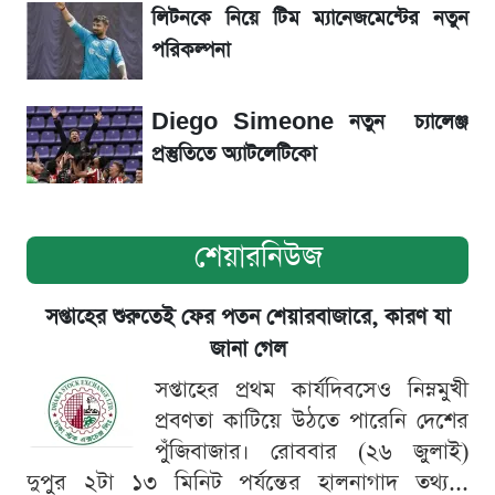
লিটনকে নিয়ে টিম ম্যানেজমেন্টের নতুন
পরিকল্পনা
রাজশাহী বিভাগের ২০ কলেজের তালিকা এক নজরে
SSC Result হাতে পাওয়ার পর যে ভুলগুলো
Diego Simeone নতুন চ্যালেঞ্জ
করবেন না
প্রস্তুতিতে অ্যাটলেটিকো
শেয়ারনিউজ
সপ্তাহের শুরুতেই ফের পতন শেয়ারবাজারে, কারণ যা
জানা গেল
সপ্তাহের প্রথম কার্যদিবসেও নিম্নমুখী
প্রবণতা কাটিয়ে উঠতে পারেনি দেশের
পুঁজিবাজার। রোববার (২৬ জুলাই)
দুপুর ২টা ১৩ মিনিট পর্যন্তের হালনাগাদ তথ্য...