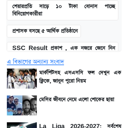
শেয়ারপ্রতি সাড়ে ১০ টাকা বোনাস পাচ্ছে
বিনিয়োগকারীরা
প্রশাসক বসছে ৫ আর্থিক প্রতিষ্ঠানে
SSC Result প্রকাশ , এক নজরে জেনে নিন
পাসের হার ও ফল দেখার নিয়ম
এ বিভাগের অন্যান্য সংবাদ
SSC Result 2026 প্রকাশ সোমবার,
মার্কশিটসহ এসএসসি ফল দেখুন এক
ওয়েবসাইট ও এসএমএসে জানার নিয়ম
ক্লিকে, জানুন পুরো নিয়ম
জিএসপি ইনভেস্টমেন্ট নিয়ে বিএসইসির বড় সিদ্ধান্ত,
মেসির জীবনে নেমে এলো শোকের ছায়া
তদন্তে যেসব বিষয়
উত্থান-পতনের দোলাচলে শেয়ারবাজার, লেনদেনের
La Liga 2026-2027: সর্বশেষ