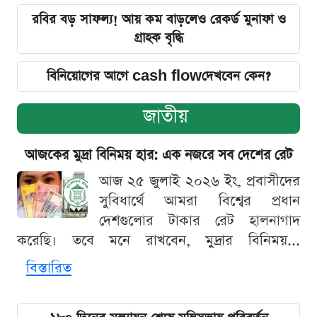
রবির বড় সাফল্য! আয় কম বাড়লেও রেকর্ড মুনাফা ও
গ্রাহক বৃদ্ধি
বিনিয়োগের আগে cash flowদেখবেন কেন?
জাতীয়
আজকের মুদ্রা বিনিময় হার: এক নজরে সব দেশের রেট
আজ ২৫ জুলাই ২০২৬ ইং, প্রবাসীদের
সুবিধার্থে আমরা বিশ্বের প্রধান
দেশগুলোর টাকার রেট হালনাগাদ
করেছি। তবে মনে রাখবেন, মুদ্রার বিনিময়...
বিস্তারিত