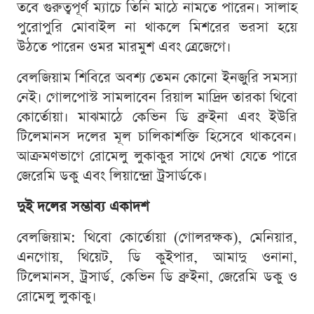
তবে গুরুত্বপূর্ণ ম্যাচে তিনি মাঠে নামতে পারেন। সালাহ
পুরোপুরি মোবাইল না থাকলে মিশরের ভরসা হয়ে
উঠতে পারেন ওমর মারমুশ এবং ত্রেজেগে।
বেলজিয়াম শিবিরে অবশ্য তেমন কোনো ইনজুরি সমস্যা
নেই। গোলপোস্ট সামলাবেন রিয়াল মাদ্রিদ তারকা থিবো
কোর্তোয়া। মাঝমাঠে কেভিন ডি ব্রুইনা এবং ইউরি
টিলেমানস দলের মূল চালিকাশক্তি হিসেবে থাকবেন।
আক্রমণভাগে রোমেলু লুকাকুর সাথে দেখা যেতে পারে
জেরেমি ডকু এবং লিয়ান্দ্রো ট্রসার্ডকে।
দুই দলের সম্ভাব্য একাদশ
বেলজিয়াম: থিবো কোর্তোয়া (গোলরক্ষক), মেনিয়ার,
এনগোয়, থিয়েট, ডি কুইপার, আমাদু ওনানা,
টিলেমানস, ট্রসার্ড, কেভিন ডি ব্রুইনা, জেরেমি ডকু ও
রোমেলু লুকাকু।