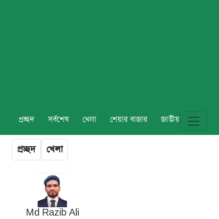
প্রচ্ছদ
সর্বশেষ
খেলা
শেয়ার বাজার
জাতীয়
বিশ্ব
প্রচ্ছদ
খেলা
Md Razib Ali