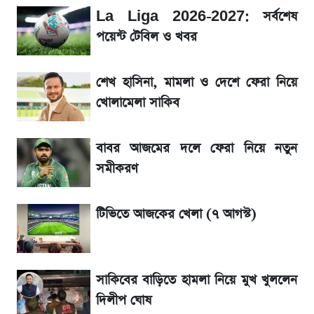
সাকিবের বাড়িতে হামলা নিয়ে মুখ খুললেন দিলীপ
La Liga 2026-2027: সর্বশেষ
ঘোষ
পয়েন্ট টেবিল ও খবর
জেনে নিন আজকের সোনা ও রুপার সর্বশেষ দাম
শেখ হাসিনা, মামলা ও দেশে ফেরা নিয়ে
খোলামেলা সাকিব
তাপমাত্রা নিয়ে নতুন পূর্বাভাস দিল আবহাওয়া অফিস
বাবর আজমের দলে ফেরা নিয়ে নতুন
১৮০ দিনের মূল্যায়ন শেষে মন্ত্রিসভায় পরিবর্তন
সমীকরণ
রবির বড় সাফল্য! আয় কম বাড়লেও রেকর্ড মুনাফা ও
টিভিতে আজকের খেলা (৭ আগস্ট)
গ্রাহক বৃদ্ধি
ডিএসইতে বন্ধ কোম্পানির সংখ্যা ৩৫, সবচেয়ে
সাকিবের বাড়িতে হামলা নিয়ে মুখ খুললেন
পুরোনোটি ২৪ বছর ধরে নিষ্ক্রিয়
দিলীপ ঘোষ