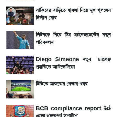
সাকিবের বাড়িতে হামলা নিয়ে মুখ খুললেন
আগামীকালই স্পষ্ট হবে এসএসসি ফল প্রকাশের
দিলীপ ঘোষ
তারিখ
লিটনকে নিয়ে টিম ম্যানেজমেন্টের নতুন
তাপমাত্রা নিয়ে নতুন পূর্বাভাস দিল আবহাওয়া অফিস
পরিকল্পনা
৬ আগস্ট দেশের বাজারে স্বর্ণের দাম
Diego Simeone নতুন চ্যালেঞ্জ
রবির বড় সাফল্য! আয় কম বাড়লেও রেকর্ড মুনাফা ও
প্রস্তুতিতে অ্যাটলেটিকো
গ্রাহক বৃদ্ধি
টিভিতে আজকের খেলার খবর
শেয়ার বিজকে লিগ্যাল নোটিশ পাঠাল রবি, শুরু নতুন
বিতর্ক
BCB compliance report উঠে
সৌদিতে বাংলাদেশিদের আকামা নবায়নে বদলে গেল
এলো গুরুত্বপূর্ণ সুপারিশ