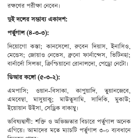
রক্ষণের পরীক্ষা নেবেন।
দুই দলের সম্ভাব্য একাদশ:
পর্তুগাল (৪-৩-৩):
দিয়োগো কস্তা; কানসেলো, রুবেন দিয়াস, ইনাসিও,
মেন্ডেস; জোয়াও নেভেস, ব্রুনো ফার্নান্দেস, ভিটিনহা;
বার্নার্দো সিলভা, ক্রিশ্চিয়ানো রোনালদো, পেড্রো নেটো।
ডিআর কঙ্গো (৫-৩-২):
এমপাসি; ওয়ান-বিসাকা, কাপুয়াদি, তুয়ানজেবে,
এমবেম্বা, মাসুয়াকু; মাউতুসামি, সাদিকি, মুকাউ;
ইয়োয়ান উইসা, সেড্রিক বাকাম্বু।
ভবিষ্যদ্বাণী: শক্তি ও অভিজ্ঞতার বিচারে পর্তুগাল অনেক
এগিয়ে। আমাদের মতে ম্যাচটি পর্তুগাল ৩-০ ব্যবধানে