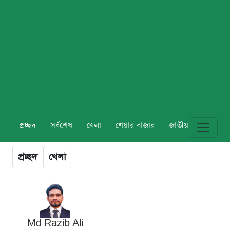
প্রচ্ছদ
সর্বশেষ
খেলা
শেয়ার বাজার
জাতীয়
বিশ্ব
প্রচ্ছদ
খেলা
Md Razib Ali