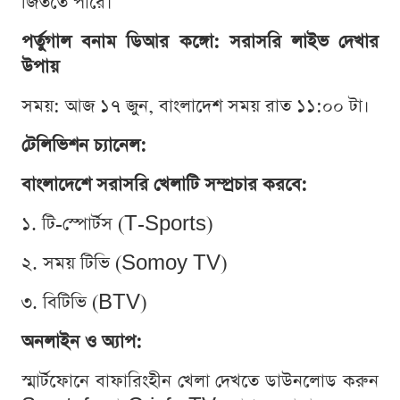
জিততে পারে।
পর্তুগাল বনাম ডিআর কঙ্গো: সরাসরি লাইভ দেখার
উপায়
সময়: আজ ১৭ জুন, বাংলাদেশ সময় রাত ১১:০০ টা।
টেলিভিশন চ্যানেল:
বাংলাদেশে সরাসরি খেলাটি সম্প্রচার করবে:
১. টি-স্পোর্টস (T-Sports)
২. সময় টিভি (Somoy TV)
৩. বিটিভি (BTV)
অনলাইন ও অ্যাপ:
স্মার্টফোনে বাফারিংহীন খেলা দেখতে ডাউনলোড করুন