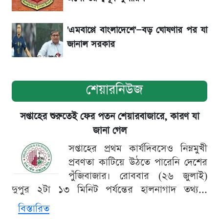
নিয়ম
'এমবাপ্পে বাংলাদেশে'—বড় ঘোষণার পর যা
জানাল সরকার
শেয়ারনিউজ
সপ্তাহের শুরুতেই ফের পতন শেয়ারবাজারে, কারণ যা
জানা গেল
সপ্তাহের প্রথম কার্যদিবসেও নিম্নমুখী
প্রবণতা কাটিয়ে উঠতে পারেনি দেশের
পুঁজিবাজার। রোববার (২৬ জুলাই)
দুপুর ২টা ১৩ মিনিট পর্যন্তের হালনাগাদ তথ্য...
বিস্তারিত