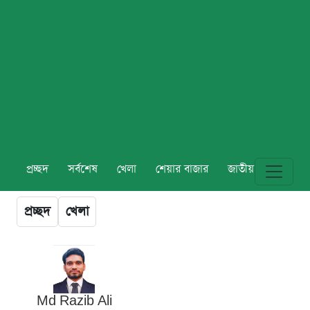
প্রচ্ছদ
সর্বশেষ
খেলা
শেয়ার বাজার
জাতীয়
বিশ্ব
প্রচ্ছদ
খেলা
Md Razib Ali