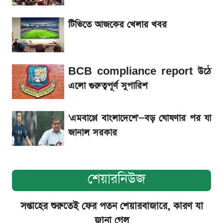
গ্রাহক বৃদ্ধি
টিভিতে আজকের খেলার খবর
শেয়ার বিজকে লিগ্যাল নোটিশ পাঠাল রবি, শুরু নতুন
বিতর্ক
BCB compliance report উঠে
সৌদিতে বাংলাদেশিদের আকামা নবায়নে বদলে গেল
এলো গুরুত্বপূর্ণ সুপারিশ
নিয়ম
'এমবাপ্পে বাংলাদেশে'—বড় ঘোষণার পর যা
জানাল সরকার
শেয়ারনিউজ
সপ্তাহের শুরুতেই ফের পতন শেয়ারবাজারে, কারণ যা
জানা গেল