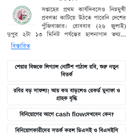
সপ্তাহের প্রথম কার্যদিবসেও নিম্নমুখী
প্রবণতা কাটিয়ে উঠতে পারেনি দেশের
পুঁজিবাজার। রোববার (২৬ জুলাই)
দুপুর ২টা ১৩ মিনিট পর্যন্তের হালনাগাদ তথ্য...
বিস্তারিত
শেয়ার বিজকে লিগ্যাল নোটিশ পাঠাল রবি, শুরু নতুন
বিতর্ক
রবির বড় সাফল্য! আয় কম বাড়লেও রেকর্ড মুনাফা ও
গ্রাহক বৃদ্ধি
বিনিয়োগের আগে cash flowদেখবেন কেন?
বিনিয়োগকারীদের সতর্ক করল ডিএসই ও বিএসইসি