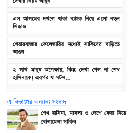
দেখার নিয়ম জানুন
এস আলমের দখলে থাকা ব্যাংক নিয়ে এলো নতুন
সিদ্ধান্ত
শেয়ারবাজার কেলেঙ্কারির মধ্যেই সাকিবের বাড়িতে
আগুন
২ লাখ মানুষ অপেক্ষায়, কিন্তু দেখা গেল না শেখ
হাসিনাকে! এরপর যা ঘটল...
Snapdragon 8 Gen 3 ফোনে নতুন চমক,
এ বিভাগের অন্যান্য সংবাদ
Redmi K80 নিয়ে আপডেট
শেখ হাসিনা, মামলা ও দেশে ফেরা নিয়ে
বাংলাদেশ নিয়ে যা বললেন সজীব ওয়াজেদ জয়
খোলামেলা সাকিব