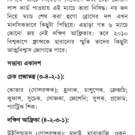
লাল কার্ড পাওয়ায় এই ম্যাচে তারা নিষিদ্ধ। নয় জন
নিয়ে ম্যাচ শেষ করা হুগো ব্রোসের দল এখন
মানসিকভাবে কিছুটা পিছিয়ে। এছাড়া গত ৬ ম্যাচে
কোনো জয় নেই দক্ষিণ আফ্রিকার। তবে ২০১০
বিশ্বকাপে ফ্রান্সকে হারানোর স্মৃতি তাদের কিছুটা
আত্মবিশ্বাস জোগাতে পারে।
সম্ভাব্য একাদশ
চেক প্রজাতন্ত্র (৩-৪-২-১):
কোভার (গোলরক্ষক); হ্রানাক, চালুপেক, ক্রেজচি;
কুফাল, সুচেক, সোজকা, জেলেনি; সুলক, প্রভোড;
প্যাট্রিক শিক।
দক্ষিণ আফ্রিকা (৪-২-৩-১):
উইলিয়ামস (গোলরক্ষক); মুদাউ, মবোকাজি, ওকন,