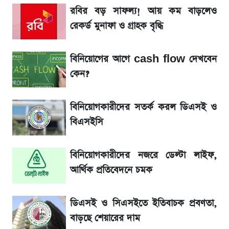
সাকিবের বাড়িতে হামলা নিয়ে মুখ খুললেন দিলীপ
রবির বড় সাফল্য! আয় কম বাড়লেও
ঘোষ
রেকর্ড মুনাফা ও গ্রাহক বৃদ্ধি
লিটনকে নিয়ে টিম ম্যানেজমেন্টের নতুন পরিকল্পনা
বিনিয়োগের আগে cash flow দেখবেন
কেন?
জেনে নিন আজকের সোনা ও রুপার সর্বশেষ দাম
বিনিয়োগকারীদের সতর্ক করল ডিএসই ও
আগামীকালই স্পষ্ট হবে এসএসসি ফল প্রকাশের
বিএসইসি
তারিখ
বিনিয়োগকারীদের নজরে ডেল্টা লাইফ,
তাপমাত্রা নিয়ে নতুন পূর্বাভাস দিল আবহাওয়া অফিস
আর্থিক প্রতিবেদনে চমক
৬ আগস্ট দেশের বাজারে স্বর্ণের দাম
ডিএসই ও সিএসইতে ইতিবাচক প্রবণতা,
রবির বড় সাফল্য! আয় কম বাড়লেও রেকর্ড মুনাফা ও
বাড়ছে শেয়ারের দাম