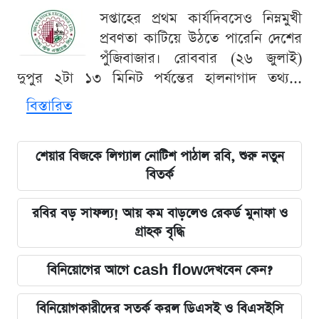
সপ্তাহের প্রথম কার্যদিবসেও নিম্নমুখী
প্রবণতা কাটিয়ে উঠতে পারেনি দেশের
পুঁজিবাজার। রোববার (২৬ জুলাই)
দুপুর ২টা ১৩ মিনিট পর্যন্তের হালনাগাদ তথ্য...
বিস্তারিত
শেয়ার বিজকে লিগ্যাল নোটিশ পাঠাল রবি, শুরু নতুন
বিতর্ক
রবির বড় সাফল্য! আয় কম বাড়লেও রেকর্ড মুনাফা ও
গ্রাহক বৃদ্ধি
বিনিয়োগের আগে cash flowদেখবেন কেন?
বিনিয়োগকারীদের সতর্ক করল ডিএসই ও বিএসইসি