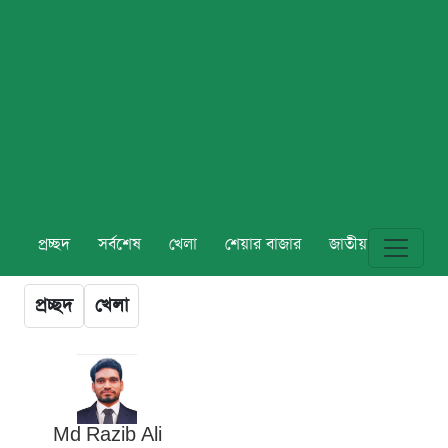
প্রচ্ছদ
সর্বশেষ
খেলা
শেয়ার বাজার
জাতীয়
বিশ্ব
প্রচ্ছদ
খেলা
Md Razib Ali