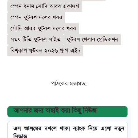
স্পেন বনাম সৌদি আরব একাদশ
স্পেন ফুটবল দলের খবর
সৌদি আরব ফুটবল দলের খবর
সময় টিভি ফুটবল লাইভ
ফুটবল খেলার প্রেডিকশন
বিশ্বকাপ ফুটবল ২০২৬ গ্রুপ এইচ
পাঠকের মতামত:
আপনার জন্য বাছাই করা কিছু নিউজ
এস আলমের দখলে থাকা ব্যাংক নিয়ে এলো নতুন
সিদ্ধান্ত