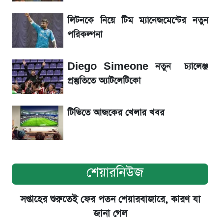
একদিনের ব্যবধানে আজকের সোনার দাম
লিটনকে নিয়ে টিম ম্যানেজমেন্টের নতুন
পরিকল্পনা
ড. ইউনূস বনাম তারেক রহমান—তুলনায় যা বললেন
কাদের সিদ্দিকী
Diego Simeone নতুন চ্যালেঞ্জ
প্রস্তুতিতে অ্যাটলেটিকো
টিভিতে আজকের খেলার খবর
শেয়ারনিউজ
সপ্তাহের শুরুতেই ফের পতন শেয়ারবাজারে, কারণ যা
জানা গেল