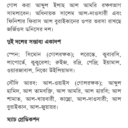
গোল করা আব্দুল ইলাহ আল আমরি রক্ষণভাগ
সামলাবেন। অধিনায়ক সালেম আল-দাওসারী এবং
ফিনিশার ফিরাস আল বুরাইকানের ওপর ভরসা রাখছে
জর্জিওস ডনিসের দল।
দুই দলের সম্ভাব্য একাদশ
স্পেন: সিমোন (গোলরক্ষক); লরেন্তে, কুবারসি,
লাপোর্তে, কুকুরেলা; রুইজ, রদ্রি, পেদ্রি; ইয়ামাল,
ওয়ারজাবাল, নিকো উইলিয়ামস।
সৌদি আরব: আল-ওয়াইস (গোলরক্ষক); আব্দুল
হামিদ, আল তামবক্তি, আল আমরি, আল হারবি; আল
শামাত, আল-খায়বারী, কান্নো, আল-দাওসারী; আল
বুরাইকান, আল-জুয়ায়র।
ম্যাচ প্রেডিকশন