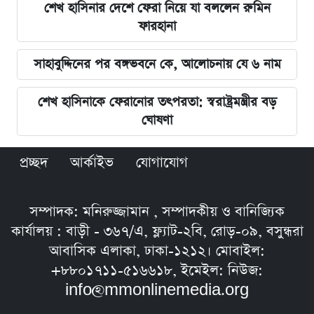
শেখ হাসিনার দেশে ফেরা নিয়ে যা বললেন রুমিন
ফারহানা
সাহাবুদ্দিনের পর বঙ্গভবনে কে, আলোচনায় যে ৬ নাম
শেখ হাসিনাকে ফেরানোর তৎপরতা: স্বরাষ্ট্রমন্ত্রীর বড়
ঘোষণা
প্রচ্ছদ
আর্কাইভ
যোগাযোগ
সম্পাদক: মনিরুজ্জামান , সম্পাদকীয় ও বানিজ্যিক
কার্যালয় : বাড়ী - ৩৬৭/এ, ফ্ল্যাট-২বি, রোড়-০৯, বসুন্ধরা
আবাসিক এলাকা, ঢাকা-১২১২। মোবাইল:
+৮৮০১৭১১-৫১৬৬১৮, ইমেইল: নিউজ:
info@mmonlinemedia.org