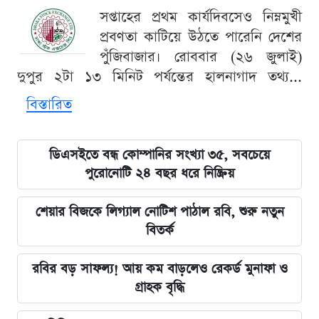
সপ্তাহের প্রথম কার্যদিবসেও নিম্নমুখী
প্রবণতা কাটিয়ে উঠতে পারেনি দেশের
পুঁজিবাজার। রোববার (২৬ জুলাই)
দুপুর ২টা ১৩ মিনিট পর্যন্তের হালনাগাদ তথ্য...
বিস্তারিত
ডিএসইতে বন্ধ কোম্পানির সংখ্যা ৩৫, সবচেয়ে
পুরোনোটি ২৪ বছর ধরে নিষ্ক্রিয়
শেয়ার বিজকে লিগ্যাল নোটিশ পাঠাল রবি, শুরু নতুন
বিতর্ক
রবির বড় সাফল্য! আয় কম বাড়লেও রেকর্ড মুনাফা ও
গ্রাহক বৃদ্ধি