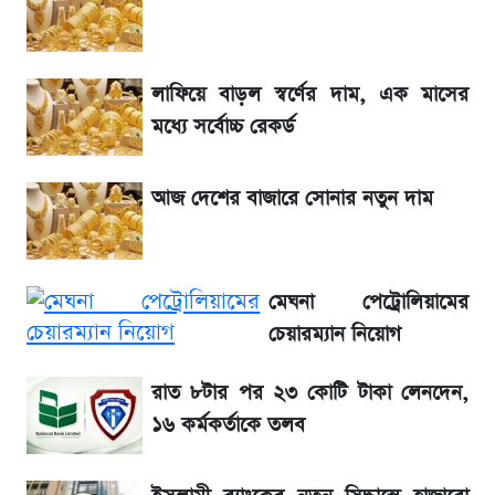
জেনে নিন আজকের সোনা ও রুপার সর্বশেষ দাম
লাফিয়ে বাড়ল স্বর্ণের দাম, এক মাসের
আগামীকালই স্পষ্ট হবে এসএসসি ফল প্রকাশের
মধ্যে সর্বোচ্চ রেকর্ড
তারিখ
আজ দেশের বাজারে সোনার নতুন দাম
তাপমাত্রা নিয়ে নতুন পূর্বাভাস দিল আবহাওয়া অফিস
৬ আগস্ট দেশের বাজারে স্বর্ণের দাম
মেঘনা পেট্রোলিয়ামের
রবির বড় সাফল্য! আয় কম বাড়লেও রেকর্ড মুনাফা ও
চেয়ারম্যান নিয়োগ
গ্রাহক বৃদ্ধি
রাত ৮টার পর ২৩ কোটি টাকা লেনদেন,
১৬ কর্মকর্তাকে তলব
শেয়ার বিজকে লিগ্যাল নোটিশ পাঠাল রবি, শুরু নতুন
বিতর্ক