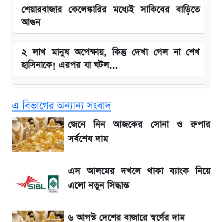
শেয়ারবাজার কেলেঙ্কারির মধ্যেই সাকিবের বাড়িতে
আগুন
২ লাখ মানুষ অপেক্ষায়, কিন্তু দেখা গেল না শেখ
হাসিনাকে! এরপর যা ঘটল...
Snapdragon 8 Gen 3 ফোনে নতুন চমক,
এ বিভাগের অন্যান্য সংবাদ
Redmi K80 নিয়ে আপডেট
জেনে নিন আজকের সোনা ও রুপার
বাংলাদেশ নিয়ে যা বললেন সজীব ওয়াজেদ জয়
সর্বশেষ দাম
সাকিবের বাড়িতে হামলা নিয়ে মুখ খুললেন দিলীপ
এস আলমের দখলে থাকা ব্যাংক নিয়ে
ঘোষ
এলো নতুন সিদ্ধান্ত
লিটনকে নিয়ে টিম ম্যানেজমেন্টের নতুন পরিকল্পনা
৬ আগস্ট দেশের বাজারে স্বর্ণের দাম