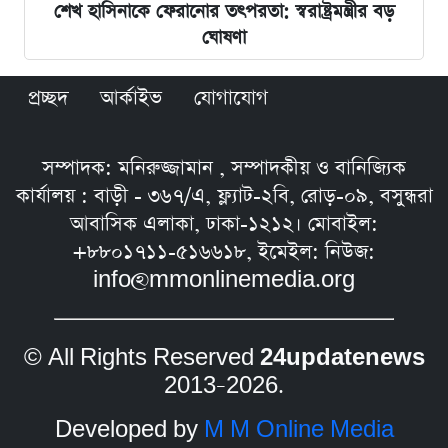
শেখ হাসিনাকে ফেরানোর তৎপরতা: স্বরাষ্ট্রমন্ত্রীর বড়
ঘোষণা
প্রচ্ছদ
আর্কাইভ
যোগাযোগ
সম্পাদক: মনিরুজ্জামান , সম্পাদকীয় ও বানিজ্যিক
কার্যালয় : বাড়ী - ৩৬৭/এ, ফ্ল্যাট-২বি, রোড়-০৯, বসুন্ধরা
আবাসিক এলাকা, ঢাকা-১২১২। মোবাইল:
+৮৮০১৭১১-৫১৬৬১৮, ইমেইল: নিউজ:
info@mmonlinemedia.org
© All Rights Reserved
24updatenews
2013–2026.
Developed by
M M Online Media