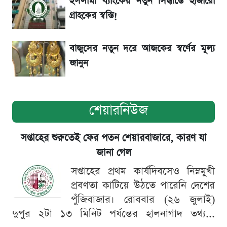
ইসলামী ব্যাংকের নতুন সিদ্ধান্তে হাজারো
সৌদিতে বাংলাদেশিদের আকামা নবায়নে বদলে গেল
গ্রাহকের স্বস্তি!
নিয়ম
বাজুসের নতুন দরে আজকের স্বর্ণের মূল্য
জানুন
শেয়ারনিউজ
সপ্তাহের শুরুতেই ফের পতন শেয়ারবাজারে, কারণ যা
জানা গেল
সপ্তাহের প্রথম কার্যদিবসেও নিম্নমুখী
প্রবণতা কাটিয়ে উঠতে পারেনি দেশের
পুঁজিবাজার। রোববার (২৬ জুলাই)
দুপুর ২টা ১৩ মিনিট পর্যন্তের হালনাগাদ তথ্য...