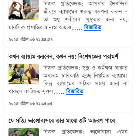
নিজস্ব প্রতিবেদক: আপনার দৈনন্দিন
জীবনে ব্যায়ামের গুরুত্ব কল্পনা করুন –
তা শুধু শরীরের সুস্থতার জন্য নয়,
মানসিক প্রশান্তির জন্যও অত্যন্ত......
বিস্তারিত
২০২৫ এপ্রিল ০৩ ২১:৪৪:৫৭
কখন ব্যায়াম করবেন, কখন নয়: বিশেষজ্ঞের পরামর্শ
নিজস্ব প্রতিবেদক: সুস্থ ও কর্মক্ষম থাকার
অন্যতম চাবিকাঠি হচ্ছে নিয়মিত ব্যায়াম।
কিন্তু ব্যায়ামের সঠিক সময় জানা না
থাকলে কাঙ্ক্ষিত সুফল......
বিস্তারিত
২০২৫ এপ্রিল ০৩ ২১:৩৫:০৫
যে সত্যি ভালোবাসবে তার মাঝে ৩টি আচরণ পাবে
নিজস্ব প্রতিবেদক: ভালোবাসা এমন