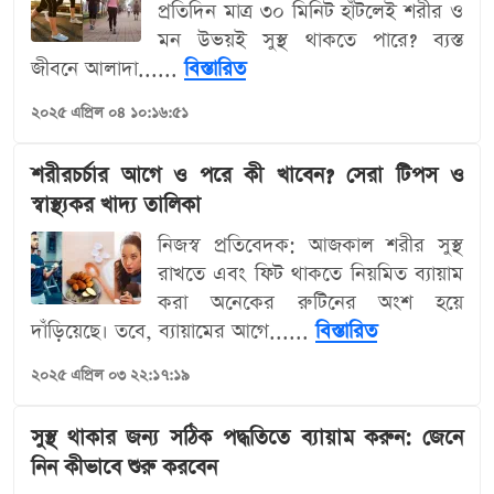
প্রতিদিন মাত্র ৩০ মিনিট হাঁটলেই শরীর ও
মন উভয়ই সুস্থ থাকতে পারে? ব্যস্ত
জীবনে আলাদা......
বিস্তারিত
২০২৫ এপ্রিল ০৪ ১০:১৬:৫১
শরীরচর্চার আগে ও পরে কী খাবেন? সেরা টিপস ও
স্বাস্থ্যকর খাদ্য তালিকা
নিজস্ব প্রতিবেদক: আজকাল শরীর সুস্থ
রাখতে এবং ফিট থাকতে নিয়মিত ব্যায়াম
করা অনেকের রুটিনের অংশ হয়ে
দাঁড়িয়েছে। তবে, ব্যায়ামের আগে......
বিস্তারিত
২০২৫ এপ্রিল ০৩ ২২:১৭:১৯
সুস্থ থাকার জন্য সঠিক পদ্ধতিতে ব্যায়াম করুন: জেনে
নিন কীভাবে শুরু করবেন