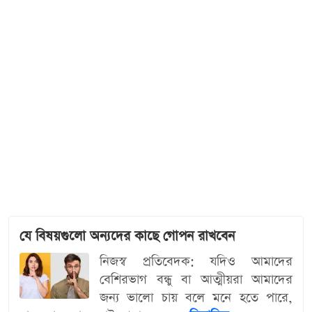
যে বিষয়গুলো অন্যদের কাছে গোপন রাখবেন
নিজস্ব প্রতিবেদক: যদিও আমাদের
বেশিরভাগ বন্ধু বা আত্মীয়রা আমাদের
জন্য ভালো চায় বলে মনে হতে পারে,