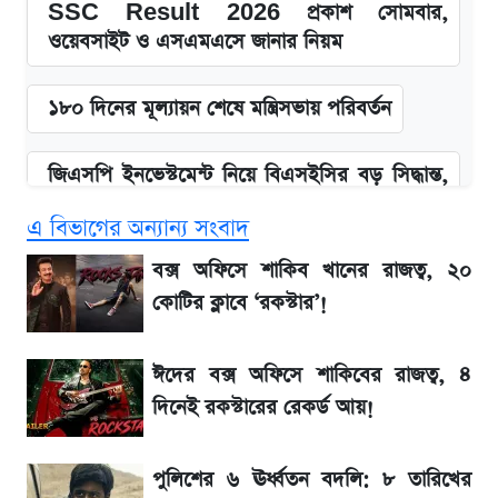
SSC Result 2026 প্রকাশ সোমবার,
ওয়েবসাইট ও এসএমএসে জানার নিয়ম
১৮০ দিনের মূল্যায়ন শেষে মন্ত্রিসভায় পরিবর্তন
জিএসপি ইনভেস্টমেন্ট নিয়ে বিএসইসির বড় সিদ্ধান্ত,
তদন্তে যেসব বিষয়
এ বিভাগের অন্যান্য সংবাদ
উত্থান-পতনের দোলাচলে শেয়ারবাজার, লেনদেনের
বক্স অফিসে শাকিব খানের রাজত্ব, ২০
শীর্ষে যে ১০ কোম্পানি
কোটির ক্লাবে ‘রকস্টার’!
আগে দেখে নিন, আজকের সোনার নতুন দাম
ঈদের বক্স অফিসে শাকিবের রাজত্ব, ৪
দিনেই রকস্টারের রেকর্ড আয়!
SSC Result প্রকাশ ১০টায়, নতুন এসএমএস
নম্বরসহ জানুন যেভাবে
পুলিশের ৬ ঊর্ধ্বতন বদলি: ৮ তারিখের