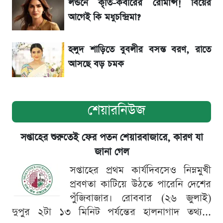
লন্ডনে কৃতি-কবীরের রোমান্স! বিয়ের
আগেই কি মধুচন্দ্রিমা?
সূর্যগ্রহণের দিন আকাশে চোখ ধাঁধানো দৃশ্য, জেনে নিন
সময় ও স্থান
হলুদ শাড়িতে বুবলীর বসন্ত বরণ, রাতে
আসছে বড় চমক
শেয়ারনিউজ
সপ্তাহের শুরুতেই ফের পতন শেয়ারবাজারে, কারণ যা
জানা গেল
সপ্তাহের প্রথম কার্যদিবসেও নিম্নমুখী
প্রবণতা কাটিয়ে উঠতে পারেনি দেশের
পুঁজিবাজার। রোববার (২৬ জুলাই)
দুপুর ২টা ১৩ মিনিট পর্যন্তের হালনাগাদ তথ্য...