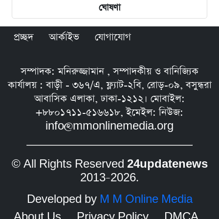
ঘোষণা
প্রচ্ছদ
আর্কাইভ
যোগাযোগ
সম্পাদক: মনিরুজ্জামান , সম্পাদকীয় ও বানিজ্যিক
কার্যালয় : বাড়ী - ৩৬৭/এ, ফ্ল্যাট-২বি, রোড়-০৯, বসুন্ধরা
আবাসিক এলাকা, ঢাকা-১২১২। মোবাইল:
+৮৮০১৭১১-৫১৬৬১৮, ইমেইল: নিউজ:
info@mmonlinemedia.org
© All Rights Reserved
24updatenews
2013–2026.
Developed by
M M Online Media
About Us
Privacy Policy
DMCA