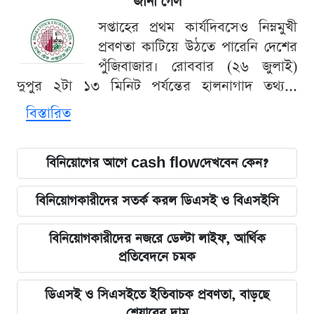
জানা গেল
সপ্তাহের প্রথম কার্যদিবসেও নিম্নমুখী
প্রবণতা কাটিয়ে উঠতে পারেনি দেশের
পুঁজিবাজার। রোববার (২৬ জুলাই)
দুপুর ২টা ১৩ মিনিট পর্যন্তের হালনাগাদ তথ্য...
বিস্তারিত
বিনিয়োগের আগে cash flowদেখবেন কেন?
বিনিয়োগকারীদের সতর্ক করল ডিএসই ও বিএসইসি
বিনিয়োগকারীদের নজরে ডেল্টা লাইফ, আর্থিক
প্রতিবেদনে চমক
ডিএসই ও সিএসইতে ইতিবাচক প্রবণতা, বাড়ছে
শেয়ারের দাম