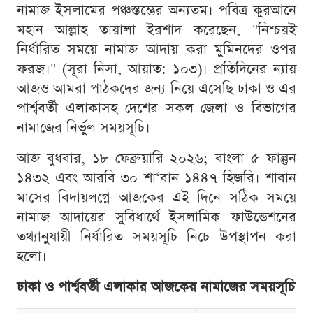
নামাজ ইসলামের পঞ্চস্তম্ভের অন্যতম। পবিত্র কুরআনে
মহান আল্লাহ তায়ালা ইরশাদ করেছেন, "নিশ্চয়ই
নির্ধারিত সময়ে নামাজ আদায় করা মুমিনদের ওপর
ফরজ।" (সূরা নিসা, আয়াত: ১০৩)। প্রতিদিনের ন্যায়
আজও আমরা পাঠকদের জন্য নিয়ে এসেছি ঢাকা ও এর
পার্শ্ববর্তী এলাকাসহ দেশের সকল জেলা ও বিভাগের
নামাজের নির্ভুল সময়সূচি।
আজ বুধবার, ১৮ ফেব্রুয়ারি ২০২৬; বাংলা ৫ ফাল্গুন
১৪৩২ এবং আরবি ৩০ শা‘বান ১৪৪৭ হিজরি। শাবান
মাসের বিদায়লগ্নে আজকের এই দিনে সঠিক সময়ে
নামাজ আদায়ের সুবিধার্থে ইসলামিক ফাউন্ডেশনের
তথ্যানুযায়ী নির্ধারিত সময়সূচি নিচে উপস্থাপন করা
হলো।
ঢাকা ও পার্শ্ববর্তী এলাকার আজকের নামাজের সময়সূচি