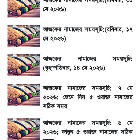
আজকের নামাজের সময়সূচি:(রবিবার, ৩১
ডিএসই ও সিএসইতে ইতিবাচক প্রবণতা, বাড়ছে
মে ২০২৬)
শেয়ারের দাম
আজকের নামাজের সময়সূচি:(রবিবার, ১৭
শহীদুল্লাহ হলের ভিডিও বিতর্কে সামনে এলো
মে ২০২৬)
অভিযুক্তদের পরিচয়
আজকের নামাজের সময়সূচি:
'এমবাপ্পে বাংলাদেশে'—বড় ঘোষণার পর যা জানাল
(বৃহস্পতিবার, ১৪ মে ২০২৬)
সরকার
আজকের নামাজের সময়সূচি: ৭ মে
BCB compliance report উঠে এলো
গুরুত্বপূর্ণ সুপারিশ
২০২৬; জেনে নিন ৫ ওয়াক্ত নামাজের
সঠিক সময়
বিল নিয়ে ফেসবুকে ঝড় তুললেন আজহারি, জবাব
আজকের নামাজের সময়সূচি: ৬ মে
দিল বিদ্যুৎ বিভাগ
২০২৬; জানুন ৫ ওয়াক্ত নামাজের সঠিক