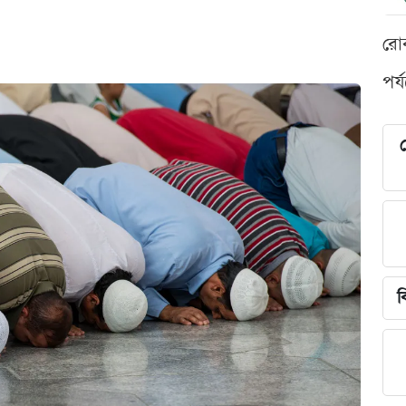
রো
পর্
শ
ব