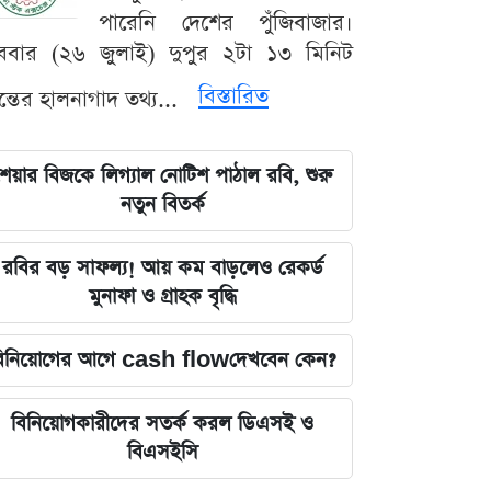
পারেনি দেশের পুঁজিবাজার।
ববার (২৬ জুলাই) দুপুর ২টা ১৩ মিনিট
বিস্তারিত
যন্তের হালনাগাদ তথ্য...
েয়ার বিজকে লিগ্যাল নোটিশ পাঠাল রবি, শুরু
নতুন বিতর্ক
রবির বড় সাফল্য! আয় কম বাড়লেও রেকর্ড
মুনাফা ও গ্রাহক বৃদ্ধি
িনিয়োগের আগে cash flowদেখবেন কেন?
বিনিয়োগকারীদের সতর্ক করল ডিএসই ও
বিএসইসি