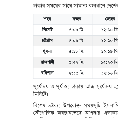
ঢাকার সময়ের সাথে সামান্য ব্যবধানে দে
শহর
ফজর
জোহর
সিলেট
৫:০৯ মি.
১২:১০ মি
চট্টগ্রাম
৫:০৯ মি.
১২:১০ মি
খুলনা
৫:১৮ মি.
১২:১৯ মি
রাজশাহী
৫:২২ মি.
১২:২৩ মি
বরিশাল
৫:১৫ মি.
১২:১৬ মি
সূর্যোদয় ও সূর্যাস্ত: ঢাকায় আজ সূর্যোদয় 
মিনিটে।
বিশেষ দ্রষ্টব্য: উপরোক্ত সময়সূচি ইসলা
ভৌগোলিক অবস্থানভেদে আপনার এলাকায় 