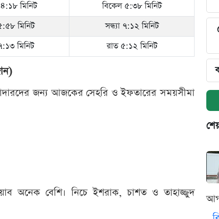
৪:১৮ মিনিট
বিকেল ৫:৩৮ মিনিট
া ৫:৫৮ মিনিট
সন্ধ্যা ৭:১২ মিনিট
া ৭:১৩ মিনিট
রাত ৫:১২ মিনিট
ব
ান)
োজাদারদের জন্য আজকের সেহরি ও ইফতারের সময়সীমা
শেয
াব অনেক বেশি। নিচে ইশরাক, চাশত ও তাহাজ্জুদ
আগ
ব