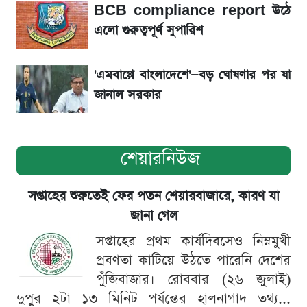
BCB compliance report উঠে
সৌদিতে বাংলাদেশিদের আকামা নবায়নে বদলে গেল
এলো গুরুত্বপূর্ণ সুপারিশ
নিয়ম
'এমবাপ্পে বাংলাদেশে'—বড় ঘোষণার পর যা
জানাল সরকার
শেয়ারনিউজ
সপ্তাহের শুরুতেই ফের পতন শেয়ারবাজারে, কারণ যা
জানা গেল
সপ্তাহের প্রথম কার্যদিবসেও নিম্নমুখী
প্রবণতা কাটিয়ে উঠতে পারেনি দেশের
পুঁজিবাজার। রোববার (২৬ জুলাই)
দুপুর ২টা ১৩ মিনিট পর্যন্তের হালনাগাদ তথ্য...