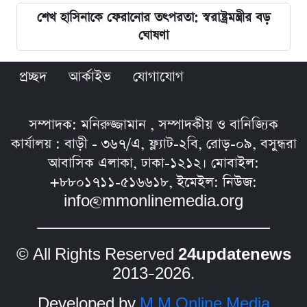
শেখ হাসিনাকে ফেরানোর তৎপরতা: স্বরাষ্ট্রমন্ত্রীর বড়
ঘোষণা
প্রচ্ছদ
আর্কাইভ
যোগাযোগ
সম্পাদক: মনিরুজ্জামান , সম্পাদকীয় ও বানিজ্যিক
কার্যালয় : বাড়ী - ৩৬৭/এ, ফ্ল্যাট-২বি, রোড়-০৯, বসুন্ধরা
আবাসিক এলাকা, ঢাকা-১২১২। মোবাইল:
+৮৮০১৭১১-৫১৬৬১৮, ইমেইল: নিউজ:
info@mmonlinemedia.org
© All Rights Reserved
24updatenews
2013–2026.
Developed by
M M Online Media