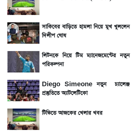
জেনে নিন আজকের সোনা ও রুপার সর্বশেষ দাম
সাকিবের বাড়িতে হামলা নিয়ে মুখ খুললেন
আগামীকালই স্পষ্ট হবে এসএসসি ফল প্রকাশের
দিলীপ ঘোষ
তারিখ
লিটনকে নিয়ে টিম ম্যানেজমেন্টের নতুন
তাপমাত্রা নিয়ে নতুন পূর্বাভাস দিল আবহাওয়া অফিস
পরিকল্পনা
৬ আগস্ট দেশের বাজারে স্বর্ণের দাম
Diego Simeone নতুন চ্যালেঞ্জ
রবির বড় সাফল্য! আয় কম বাড়লেও রেকর্ড মুনাফা ও
প্রস্তুতিতে অ্যাটলেটিকো
গ্রাহক বৃদ্ধি
টিভিতে আজকের খেলার খবর
শেয়ার বিজকে লিগ্যাল নোটিশ পাঠাল রবি, শুরু নতুন
বিতর্ক