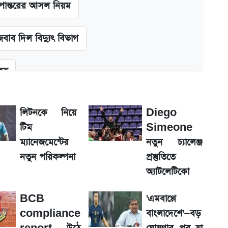
ূপান্তরের আসল নিয়ম
বাব দিল বিদ্যুৎ বিভাগ
জয়
া শেখ হাসিনাকে! এরপর যা ঘটল...
লিটনকে নিয়ে
Diego
টিম
Simeone
র্তা
ম্যানেজমেন্টের
নতুন চ্যালেঞ্জ
নতুন পরিকল্পনা
প্রস্তুতিতে
কল্পনা
অ্যাটলেটিকো
BCB
'এমবাপ্পে
শের তারিখ
compliance
বাংলাদেশে'—বড়