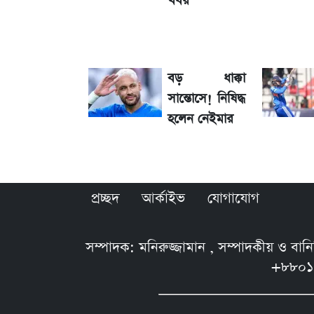
খবর
সাকিবের বাড়িতে হামলা নিয়ে মুখ খুললেন 
শেখ হাসিনার দেশে ফেরা নিয়ে যা বললেন র
বড় ধাক্কা
লাফিয়ে বাড়ল স্বর্ণের দাম, এক মাসের মধ্যে স
সান্তোসে! নিষিদ্ধ
হলেন নেইমার
৬ আগস্ট দেশের বাজারে স্বর্ণের দাম
শেখ হাসিনার বক্তব্য ঘিরে ভারতকে কড়া বার্
প্রচ্ছদ
আর্কাইভ
যোগাযোগ
সম্পাদক: মনিরুজ্জামান , সম্পাদকীয় ও বা
+৮৮০১