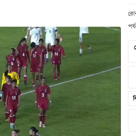
রো
পর্
শ
ব