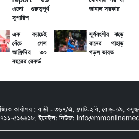
report উঠে
ঘোষণার পর যা
দিলীপ ঘোষ
এলো গুরুত্বপূর্ণ
জানাল সরকার
সুপারিশ
ুমিন ফারহানা
এক ক্যাচেই
সূর্যবংশীর ঝড়ে
র্বোচ্চ রেকর্ড
বেঁচে গেল
রানের পাহাড়
আফ্রিদির ৩০
গড়ল ভারত
বছরের রেকর্ড
তা বাংলাদেশের
নিজ্যিক কার্যালয় : বাড়ী - ৩৬৭/এ, ফ্ল্যাট-২বি, রোড়-০৯, ব
৭১১-৫১৬৬১৮, ইমেইল: নিউজ:
info@mmonlinemed