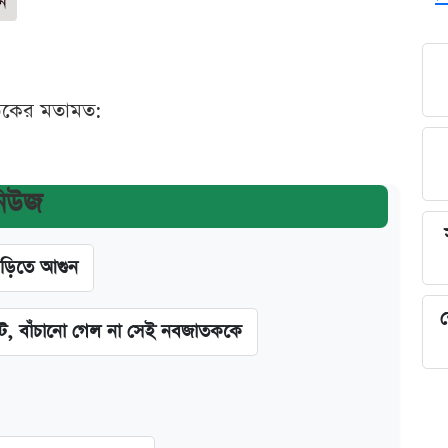
ান
ঠকের মতামত:
নিউজ
াড়িতে আগুন
শ
িট, বাঁচানো গেল না সেই নবজাতককে