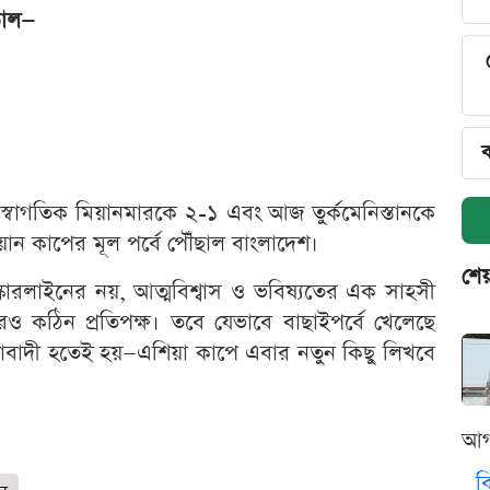
ড়াল—
ব
চে স্বাগতিক মিয়ানমারকে ২-১ এবং আজ তুর্কমেনিস্তানকে
ান কাপের মূল পর্বে পৌঁছাল বাংলাদেশ।
শেয
কোরলাইনের নয়, আত্মবিশ্বাস ও ভবিষ্যতের এক সাহসী
কঠিন প্রতিপক্ষ। তবে যেভাবে বাছাইপর্বে খেলেছে
াবাদী হতেই হয়—এশিয়া কাপে এবার নতুন কিছু লিখবে
আগ
ব