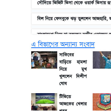
সৌদিতে ভিজিট ভিসা থেকে ওয়ার্ক ভিসায় র
বিল নিয়ে ফেসবুকে ঝড় তুললেন আজহারি, জ
বাংলাদেশ নিয়ে যা বললেন সজীব ওয়াজেদ 
এ বিভাগের অন্যান্য সংবাদ
২ লাখ মানুষ অপেক্ষায়, কিন্তু দেখা গেল ন
সাকিবের
বাড়িতে হামলা
আগামী ৪ দিনের আবহাওয়া নিয়ে বড় সতর্কবা
নিয়ে মুখ
খুললেন দিলীপ
লিটনকে নিয়ে টিম ম্যানেজমেন্টের নতুন পরি
ঘোষ
টিভিতে
আগামীকালই স্পষ্ট হবে এসএসসি ফল প্রকা
আজকের খেলার