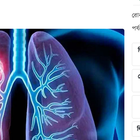
রো
পর্
শ
ব