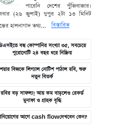
পারেনি দেশের পুঁজিবাজার।
ববার (২৬ জুলাই) দুপুর ২টা ১৩ মিনিট
বিস্তারিত
যন্তের হালনাগাদ তথ্য...
ডিএসইতে বন্ধ কোম্পানির সংখ্যা ৩৫, সবচেয়ে
পুরোনোটি ২৪ বছর ধরে নিষ্ক্রিয়
েয়ার বিজকে লিগ্যাল নোটিশ পাঠাল রবি, শুরু
নতুন বিতর্ক
রবির বড় সাফল্য! আয় কম বাড়লেও রেকর্ড
মুনাফা ও গ্রাহক বৃদ্ধি
িনিয়োগের আগে cash flowদেখবেন কেন?