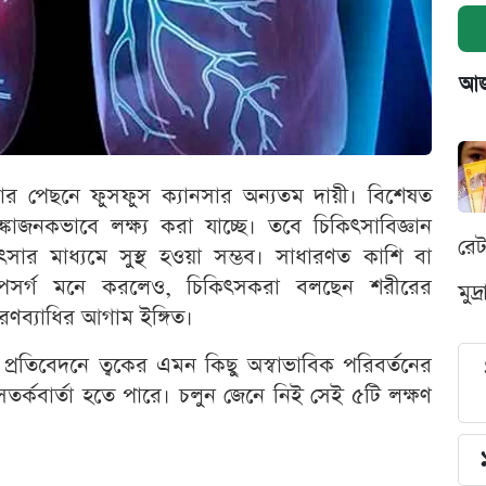
আজক
ঘ করার পেছনে ফুসফুস ক্যানসার অন্যতম দায়ী। বিশেষত
াজনকভাবে লক্ষ্য করা যাচ্ছে। তবে চিকিৎসাবিজ্ঞান
রে
ার মাধ্যমে সুস্থ হওয়া সম্ভব। সাধারণত কাশি বা
ন উপসর্গ মনে করলেও, চিকিৎসকরা বলছেন শরীরের
মুদ
ারণব্যাধির আগাম ইঙ্গিত।
্রতিবেদনে ত্বকের এমন কিছু অস্বাভাবিক পরিবর্তনের
তর্কবার্তা হতে পারে। চলুন জেনে নিই সেই ৫টি লক্ষণ