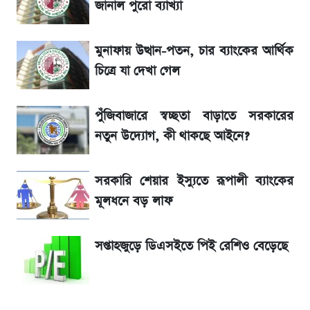
জানাল পুরো ব্যাখ্যা
শেখ হাসিনার দেশে ফেরা নিয়ে যা বললেন রুমিন
ফারহানা
মুনাফায় উত্থান-পতন, চার ব্যাংকের আর্থিক
চিত্রে যা দেখা গেল
লাফিয়ে বাড়ল স্বর্ণের দাম, এক মাসের মধ্যে সর্বোচ্চ
রেকর্ড
পুঁজিবাজারে স্বচ্ছতা বাড়াতে সরকারের
নতুন উদ্যোগ, কী থাকছে আইনে?
বাংলাদেশ নিয়ে যা বললেন সজীব ওয়াজেদ জয়
সরকারি শেয়ার ইস্যুতে রূপালী ব্যাংকের
২ লাখ মানুষ অপেক্ষায়, কিন্তু দেখা গেল না শেখ
মূলধনে বড় লাফ
হাসিনাকে! এরপর যা ঘটল...
সপ্তাহজুড়ে ডিএসইতে পিই রেশিও বেড়েছে