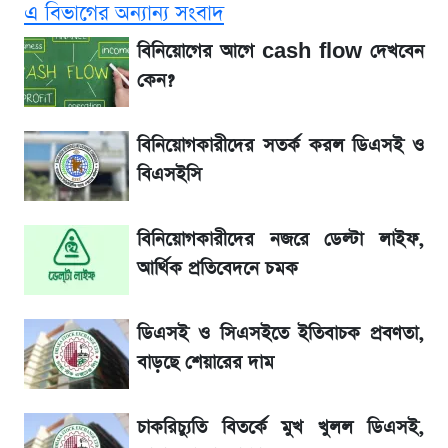
এ বিভাগের অন্যান্য সংবাদ
লিটনকে নিয়ে টিম ম্যানেজমেন্টের নতুন পরিকল্পনা
বিনিয়োগের আগে cash flow দেখবেন
কেন?
আগামী ৪ দিনের আবহাওয়া নিয়ে বড় সতর্কবার্তা
বিনিয়োগকারীদের সতর্ক করল ডিএসই ও
৮ ব্র্যান্ডের ত্বক ফর্সাকারী ক্রিমে ভয়াবহ মাত্রার মার্কারি
বিএসইসি
Diego Simeone নতুন চ্যালেঞ্জ প্রস্তুতিতে
বিনিয়োগকারীদের নজরে ডেল্টা লাইফ,
অ্যাটলেটিকো
আর্থিক প্রতিবেদনে চমক
ভবন নির্মাণে নতুন নিয়ম: বাংলাদেশ building
ডিএসই ও সিএসইতে ইতিবাচক প্রবণতা,
code যা মানতে হবে
বাড়ছে শেয়ারের দাম
আগামীকালই স্পষ্ট হবে এসএসসি ফল প্রকাশের
চাকরিচ্যুতি বিতর্কে মুখ খুলল ডিএসই,
তারিখ