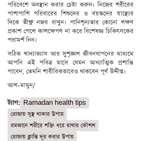
পরিবেশে অবস্থান করার চেষ্টা করুন। নিজের শরীরের
পাশাপাশি পরিবারের শিশুদের ও বয়স্কদের স্বাস্থ্যের
দিকে তীক্ষ্ণ নজর রাখুন। পানিশূন্যতার কোনো লক্ষণ
প্রকাশ পেলে কালক্ষেপণ না করে বিশেষজ্ঞ চিকিৎসকের
পরামর্শ নিন।
সঠিক খাদ্যাভ্যাস আর সুশৃঙ্খল জীবনযাপনের মাধ্যমে
আপনি এই পবিত্র মাসে যেমন আধ্যাত্মিক প্রশান্তি
পাবেন, তেমনি শারীরিকভাবেও থাকবেন পূর্ণ উদ্দীপ্ত।
আল-মামুন/
ট্যাগ:
Ramadan health tips
রোজায় সুস্থ থাকার উপায়
রমজানে শরীরে শক্তি ধরে রাখার কৌশল
রোজায় ক্লান্তি দূর করার উপায়