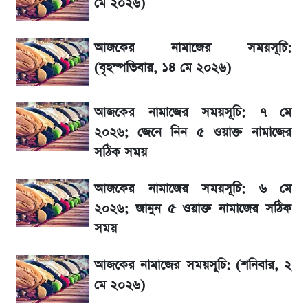
মে ২০২৬)
জেনে নিন আজকের সোনা ও রুপার সর্বশেষ দাম
আজকের নামাজের সময়সূচি:
৬ আগস্ট দেশের বাজারে স্বর্ণের দাম
(বৃহস্পতিবার, ১৪ মে ২০২৬)
শেখ হাসিনার দেশে ফেরা নিয়ে যা বললেন রুমিন
আজকের নামাজের সময়সূচি: ৭ মে
ফারহানা
২০২৬; জেনে নিন ৫ ওয়াক্ত নামাজের
সঠিক সময়
তাপমাত্রা নিয়ে নতুন পূর্বাভাস দিল আবহাওয়া অফিস
আজকের নামাজের সময়সূচি: ৬ মে
রবির বড় সাফল্য! আয় কম বাড়লেও রেকর্ড মুনাফা ও
২০২৬; জানুন ৫ ওয়াক্ত নামাজের সঠিক
গ্রাহক বৃদ্ধি
সময়
লাফিয়ে বাড়ল স্বর্ণের দাম, এক মাসের মধ্যে সর্বোচ্চ
আজকের নামাজের সময়সূচি: (শনিবার, ২
রেকর্ড
মে ২০২৬)