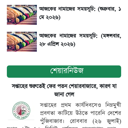
শেয়ার বিজকে লিগ্যাল নোটিশ পাঠাল রবি, শুরু নতুন
আজকের নামাজের সময়সূচি: (শুক্রবার, ১
বিতর্ক
মে ২০২৬)
আজকের নামাজের সময়সূচি: (মঙ্গলবার,
২৮ এপ্রিল ২০২৬)
শেয়ারনিউজ
সপ্তাহের শুরুতেই ফের পতন শেয়ারবাজারে, কারণ যা
জানা গেল
সপ্তাহের প্রথম কার্যদিবসেও নিম্নমুখী
প্রবণতা কাটিয়ে উঠতে পারেনি দেশের
পুঁজিবাজার। রোববার (২৬ জুলাই)