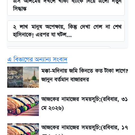
এস আলমের দখলে থাকা ব্যাংক নিয়ে এলো নতুন
সিদ্ধান্ত
২ লাখ মানুষ অপেক্ষায়, কিন্তু দেখা গেল না শেখ
হাসিনাকে! এরপর যা ঘটল...
বাংলাদেশ নিয়ে যা বললেন সজীব ওয়াজেদ জয়
এ বিভাগের অন্যান্য সংবাদ
সাকিবের বাড়িতে হামলা নিয়ে মুখ খুললেন দিলীপ
মক্কা-মদিনায় জমি কিনতে কত টাকা লাগে?
ঘোষ
জানুন বর্তমান বাজারদর
লিটনকে নিয়ে টিম ম্যানেজমেন্টের নতুন পরিকল্পনা
আজকের নামাজের সময়সূচি:(রবিবার, ৩১
মে ২০২৬)
আগামীকালই স্পষ্ট হবে এসএসসি ফল প্রকাশের
তারিখ
আজকের নামাজের সময়সূচি:(রবিবার, ১৭