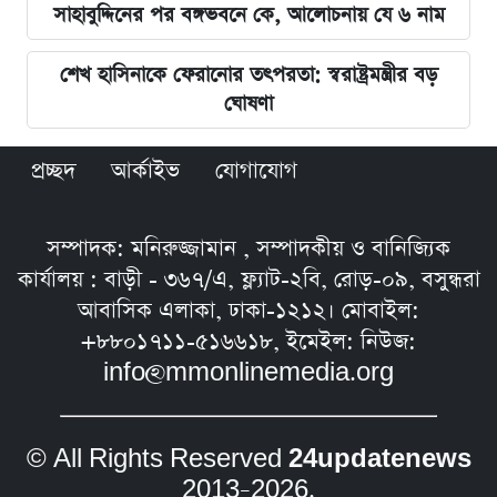
সাহাবুদ্দিনের পর বঙ্গভবনে কে, আলোচনায় যে ৬ নাম
শেখ হাসিনাকে ফেরানোর তৎপরতা: স্বরাষ্ট্রমন্ত্রীর বড়
ঘোষণা
প্রচ্ছদ
আর্কাইভ
যোগাযোগ
সম্পাদক: মনিরুজ্জামান , সম্পাদকীয় ও বানিজ্যিক
কার্যালয় : বাড়ী - ৩৬৭/এ, ফ্ল্যাট-২বি, রোড়-০৯, বসুন্ধরা
আবাসিক এলাকা, ঢাকা-১২১২। মোবাইল:
+৮৮০১৭১১-৫১৬৬১৮, ইমেইল: নিউজ:
info@mmonlinemedia.org
© All Rights Reserved
24updatenews
2013–2026.