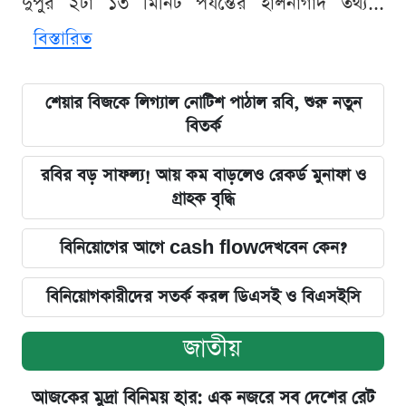
দুপুর ২টা ১৩ মিনিট পর্যন্তের হালনাগাদ তথ্য...
বিস্তারিত
শেয়ার বিজকে লিগ্যাল নোটিশ পাঠাল রবি, শুরু নতুন
বিতর্ক
রবির বড় সাফল্য! আয় কম বাড়লেও রেকর্ড মুনাফা ও
গ্রাহক বৃদ্ধি
বিনিয়োগের আগে cash flowদেখবেন কেন?
বিনিয়োগকারীদের সতর্ক করল ডিএসই ও বিএসইসি
জাতীয়
আজকের মুদ্রা বিনিময় হার: এক নজরে সব দেশের রেট