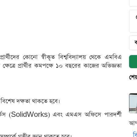
ব
র্থীদের কোনো স্বীকৃত বিশ্ববিদ্যালয় থেকে এমবিএ
্ষেত্রে প্রার্থীর কমপক্ষে ১০ বছরের কাজের অভিজ্ঞতা
শেয
য় বিশেষ দক্ষতা থাকতে হবে।
্কস (SolidWorks) এবং এমএস অফিসে পারদর্শী
আগ
ব
 সম্পর্কে গভীর জ্ঞান থাকতে হবে।