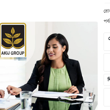
রো
পর্
শ
ব