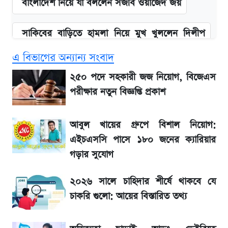
বাংলাদেশ নিয়ে যা বললেন সজীব ওয়াজেদ জয়
সাকিবের বাড়িতে হামলা নিয়ে মুখ খুললেন দিলীপ
ঘোষ
এ বিভাগের অন্যান্য সংবাদ
আগামী ৪ দিনের আবহাওয়া নিয়ে বড় সতর্কবার্তা
২৫০ পদে সহকারী জজ নিয়োগ, বিজেএস
পরীক্ষার নতুন বিজ্ঞপ্তি প্রকাশ
লিটনকে নিয়ে টিম ম্যানেজমেন্টের নতুন পরিকল্পনা
আবুল খায়ের গ্রুপে বিশাল নিয়োগ:
আগামীকালই স্পষ্ট হবে এসএসসি ফল প্রকাশের
এইচএসসি পাসে ১৮০ জনের ক্যারিয়ার
তারিখ
গড়ার সুযোগ
২০২৬ সালে চাহিদার শীর্ষে থাকবে যে
এস আলমের দখলে থাকা ব্যাংক নিয়ে এলো নতুন
সিদ্ধান্ত
চাকরি গুলো: আয়ের বিস্তারিত তথ্য
৬ আগস্ট দেশের বাজারে স্বর্ণের দাম