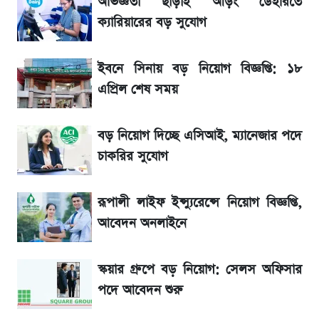
অভিজ্ঞতা ছাড়াই আড়ং ডেইরিতে
ক্যারিয়ারের বড় সুযোগ
শেখ হাসিনার দেশে ফেরা নিয়ে যা বললেন রুমিন
ফারহানা
ইবনে সিনায় বড় নিয়োগ বিজ্ঞপ্তি: ১৮
এপ্রিল শেষ সময়
লাফিয়ে বাড়ল স্বর্ণের দাম, এক মাসের মধ্যে সর্বোচ্চ
রেকর্ড
বড় নিয়োগ দিচ্ছে এসিআই, ম্যানেজার পদে
চাকরির সুযোগ
শেয়ার বিজকে লিগ্যাল নোটিশ পাঠাল রবি, শুরু নতুন
বিতর্ক
রূপালী লাইফ ইন্স্যুরেন্সে নিয়োগ বিজ্ঞপ্তি,
রবির বড় সাফল্য! আয় কম বাড়লেও রেকর্ড মুনাফা ও
আবেদন অনলাইনে
গ্রাহক বৃদ্ধি
স্কয়ার গ্রুপে বড় নিয়োগ: সেলস অফিসার
সৌদিতে বাংলাদেশিদের আকামা নবায়নে বদলে গেল
পদে আবেদন শুরু
নিয়ম