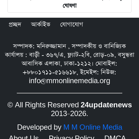
ঘোষণা
প্রচ্ছদ
আর্কাইভ
যোগাযোগ
সম্পাদক: মনিরুজ্জামান , সম্পাদকীয় ও বানিজ্যিক
কার্যালয় : বাড়ী - ৩৬৭/এ, ফ্ল্যাট-২বি, রোড়-০৯, বসুন্ধরা
আবাসিক এলাকা, ঢাকা-১২১২। মোবাইল:
+৮৮০১৭১১-৫১৬৬১৮, ইমেইল: নিউজ:
info@mmonlinemedia.org
© All Rights Reserved
24updatenews
2013–2026.
Developed by
M M Online Media
About Us
Privacy Policy
DMCA