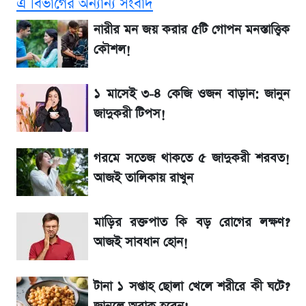
এ বিভাগের অন্যান্য সংবাদ
SSC Result 2026 প্রকাশ সোমবার,
নারীর মন জয় করার ৫টি গোপন মনস্তাত্ত্বিক
ওয়েবসাইট ও এসএমএসে জানার নিয়ম
কৌশল!
জিএসপি ইনভেস্টমেন্ট নিয়ে বিএসইসির বড় সিদ্ধান্ত,
১ মাসেই ৩-৪ কেজি ওজন বাড়ান: জানুন
তদন্তে যেসব বিষয়
জাদুকরী টিপস!
উত্থান-পতনের দোলাচলে শেয়ারবাজার, লেনদেনের
গরমে সতেজ থাকতে ৫ জাদুকরী শরবত!
শীর্ষে যে ১০ কোম্পানি
আজই তালিকায় রাখুন
SSC Result প্রকাশ ১০টায়, নতুন এসএমএস
মাড়ির রক্তপাত কি বড় রোগের লক্ষণ?
নম্বরসহ জানুন যেভাবে
আজই সাবধান হোন!
SSC Result 2026 কাল, ওয়েবসাইট ও
এসএমএসে দেখার নিয়ম
টানা ১ সপ্তাহ ছোলা খেলে শরীরে কী ঘটে?