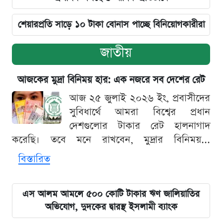
শেয়ারপ্রতি সাড়ে ১০ টাকা বোনাস পাচ্ছে বিনিয়োগকারীরা
জাতীয়
আজকের মুদ্রা বিনিময় হার: এক নজরে সব দেশের রেট
আজ ২৫ জুলাই ২০২৬ ইং, প্রবাসীদের
সুবিধার্থে আমরা বিশ্বের প্রধান
দেশগুলোর টাকার রেট হালনাগাদ
করেছি। তবে মনে রাখবেন, মুদ্রার বিনিময়...
বিস্তারিত
এস আলম আমলে ৫০০ কোটি টাকার ঋণ জালিয়াতির
অভিযোগ, দুদকের দ্বারস্থ ইসলামী ব্যাংক