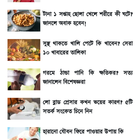
সাকিবের বাড়িতে হামলা নিয়ে মুখ খুললেন দিলীপ
টানা ১ সপ্তাহ ছোলা খেলে শরীরে কী ঘটে?
ঘোষ
জানলে অবাক হবেন!
শেখ হাসিনার দেশে ফেরা নিয়ে যা বললেন রুমিন
ফারহানা
সুস্থ থাকতে খালি পেটে কি খাবেন? সেরা
১০ খাবারের তালিকা
লাফিয়ে বাড়ল স্বর্ণের দাম, এক মাসের মধ্যে সর্বোচ্চ
রেকর্ড
গরমে ঠান্ডা পানি কি ক্ষতিকর? সত্য
জানালেন বিশেষজ্ঞরা
৬ আগস্ট দেশের বাজারে স্বর্ণের দাম
লো ব্লাড প্রেসার কখন ভয়ের কারণ? ৫টি
শেখ হাসিনার বক্তব্য ঘিরে ভারতকে কড়া বার্তা
সতর্ক সংকেত চিনে নিন
বাংলাদেশের
হারানো যৌবন ফিরে পাওয়ার উপায় কি