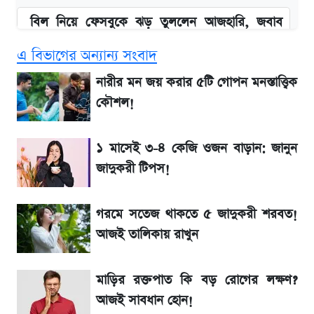
বিল নিয়ে ফেসবুকে ঝড় তুললেন আজহারি, জবাব
দিল বিদ্যুৎ বিভাগ
এ বিভাগের অন্যান্য সংবাদ
বাংলাদেশ নিয়ে যা বললেন সজীব ওয়াজেদ জয়
নারীর মন জয় করার ৫টি গোপন মনস্তাত্ত্বিক
কৌশল!
২ লাখ মানুষ অপেক্ষায়, কিন্তু দেখা গেল না শেখ
হাসিনাকে! এরপর যা ঘটল...
১ মাসেই ৩-৪ কেজি ওজন বাড়ান: জানুন
জাদুকরী টিপস!
আগামী ৪ দিনের আবহাওয়া নিয়ে বড় সতর্কবার্তা
গরমে সতেজ থাকতে ৫ জাদুকরী শরবত!
লিটনকে নিয়ে টিম ম্যানেজমেন্টের নতুন পরিকল্পনা
আজই তালিকায় রাখুন
আগামীকালই স্পষ্ট হবে এসএসসি ফল প্রকাশের
মাড়ির রক্তপাত কি বড় রোগের লক্ষণ?
তারিখ
আজই সাবধান হোন!