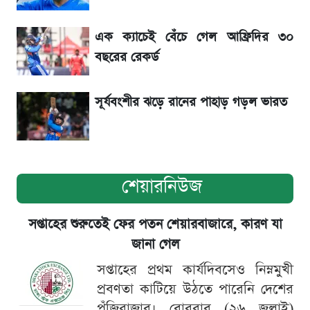
৬ আগস্ট দেশের বাজারে স্বর্ণের দাম
এক ক্যাচেই বেঁচে গেল আফ্রিদির ৩০
শেখ হাসিনার বক্তব্য ঘিরে ভারতকে কড়া বার্তা
বছরের রেকর্ড
বাংলাদেশের
সূর্যবংশীর ঝড়ে রানের পাহাড় গড়ল ভারত
শেয়ারনিউজ
সপ্তাহের শুরুতেই ফের পতন শেয়ারবাজারে, কারণ যা
জানা গেল
সপ্তাহের প্রথম কার্যদিবসেও নিম্নমুখী
প্রবণতা কাটিয়ে উঠতে পারেনি দেশের
পুঁজিবাজার। রোববার (২৬ জুলাই)