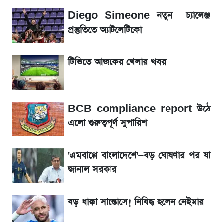
Diego Simeone নতুন চ্যালেঞ্জ
লিটনকে নিয়ে টিম ম্যানেজমেন্টের নতুন পরিকল্পনা
প্রস্তুতিতে অ্যাটলেটিকো
আগামীকালই স্পষ্ট হবে এসএসসি ফল প্রকাশের
টিভিতে আজকের খেলার খবর
তারিখ
সাকিবের বাড়িতে হামলা নিয়ে মুখ খুললেন দিলীপ
BCB compliance report উঠে
ঘোষ
এলো গুরুত্বপূর্ণ সুপারিশ
শেখ হাসিনার দেশে ফেরা নিয়ে যা বললেন রুমিন
ফারহানা
'এমবাপ্পে বাংলাদেশে'—বড় ঘোষণার পর যা
জানাল সরকার
লাফিয়ে বাড়ল স্বর্ণের দাম, এক মাসের মধ্যে সর্বোচ্চ
রেকর্ড
বড় ধাক্কা সান্তোসে! নিষিদ্ধ হলেন নেইমার