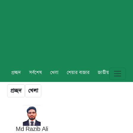
প্রচ্ছদ
সর্বশেষ
খেলা
শেয়ার বাজার
জাতীয়
বিশ্ব
প্রচ্ছদ
খেলা
Md Razib Ali