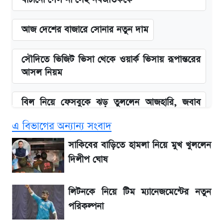
আজ দেশের বাজারে সোনার নতুন দাম
সৌদিতে ভিজিট ভিসা থেকে ওয়ার্ক ভিসায় রূপান্তরের
আসল নিয়ম
বিল নিয়ে ফেসবুকে ঝড় তুললেন আজহারি, জবাব
দিল বিদ্যুৎ বিভাগ
এ বিভাগের অন্যান্য সংবাদ
বাংলাদেশ নিয়ে যা বললেন সজীব ওয়াজেদ জয়
সাকিবের বাড়িতে হামলা নিয়ে মুখ খুললেন
দিলীপ ঘোষ
২ লাখ মানুষ অপেক্ষায়, কিন্তু দেখা গেল না শেখ
হাসিনাকে! এরপর যা ঘটল...
লিটনকে নিয়ে টিম ম্যানেজমেন্টের নতুন
পরিকল্পনা
আগামী ৪ দিনের আবহাওয়া নিয়ে বড় সতর্কবার্তা