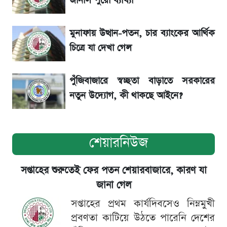
জানাল পুরো ব্যাখ্যা
রেকর্ড
মুনাফায় উত্থান-পতন, চার ব্যাংকের আর্থিক
শেয়ার বিজকে লিগ্যাল নোটিশ পাঠাল রবি, শুরু নতুন
চিত্রে যা দেখা গেল
বিতর্ক
পুঁজিবাজারে স্বচ্ছতা বাড়াতে সরকারের
নতুন উদ্যোগ, কী থাকছে আইনে?
শেয়ারনিউজ
সপ্তাহের শুরুতেই ফের পতন শেয়ারবাজারে, কারণ যা
জানা গেল
সপ্তাহের প্রথম কার্যদিবসেও নিম্নমুখী
প্রবণতা কাটিয়ে উঠতে পারেনি দেশের