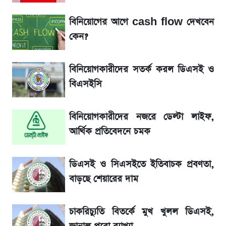
আগামীকালই স্পষ্ট হবে এসএসসি ফল প্রকাশের
তারিখ
বিনিয়োগের আগে cash flow দেখবেন
কেন?
জেনে নিন আজকের সোনা ও রুপার সর্বশেষ দাম
বিনিয়োগকারীদের সতর্ক করল ডিএসই ও
৬ আগস্ট দেশের বাজারে স্বর্ণের দাম
বিএসইসি
শেখ হাসিনার দেশে ফেরা নিয়ে যা বললেন রুমিন
বিনিয়োগকারীদের নজরে ডেল্টা লাইফ,
ফারহানা
আর্থিক প্রতিবেদনে চমক
তাপমাত্রা নিয়ে নতুন পূর্বাভাস দিল আবহাওয়া অফিস
ডিএসই ও সিএসইতে ইতিবাচক প্রবণতা,
রবির বড় সাফল্য! আয় কম বাড়লেও রেকর্ড মুনাফা ও
বাড়ছে শেয়ারের দাম
গ্রাহক বৃদ্ধি
চাকরিচ্যুতি বিতর্কে মুখ খুলল ডিএসই,
লাফিয়ে বাড়ল স্বর্ণের দাম, এক মাসের মধ্যে সর্বোচ্চ