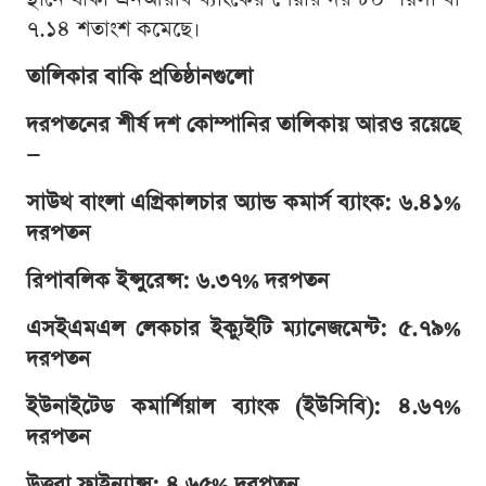
৭.১৪ শতাংশ কমেছে।
তালিকার বাকি প্রতিষ্ঠানগুলো
দরপতনের শীর্ষ দশ কোম্পানির তালিকায় আরও রয়েছে
—
সাউথ বাংলা এগ্রিকালচার অ্যান্ড কমার্স ব্যাংক: ৬.৪১%
দরপতন
রিপাবলিক ইন্সুরেন্স: ৬.৩৭% দরপতন
এসইএমএল লেকচার ইক্যুইটি ম্যানেজমেন্ট: ৫.৭৯%
দরপতন
ইউনাইটেড কমার্শিয়াল ব্যাংক (ইউসিবি): ৪.৬৭%
দরপতন
উত্তরা ফাইন্যান্স: ৪.৬৫% দরপতন