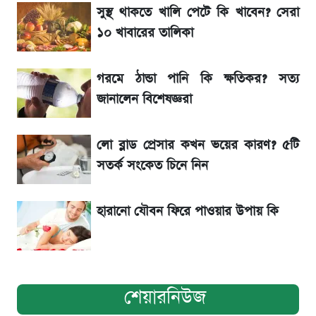
সুস্থ থাকতে খালি পেটে কি খাবেন? সেরা
শেখ হাসিনা, মামলা ও দেশে ফেরা নিয়ে খোলামেলা
সাকিব
১০ খাবারের তালিকা
Sirin Labs Finney: বাংলাদেশে এখন যত
গরমে ঠান্ডা পানি কি ক্ষতিকর? সত্য
টাকায় পাওয়া যায়
জানালেন বিশেষজ্ঞরা
সূর্যগ্রহণের দিন আকাশে চোখ ধাঁধানো দৃশ্য, জেনে নিন
লো ব্লাড প্রেসার কখন ভয়ের কারণ? ৫টি
সময় ও স্থান
সতর্ক সংকেত চিনে নিন
হারানো যৌবন ফিরে পাওয়ার উপায় কি
শেয়ারনিউজ