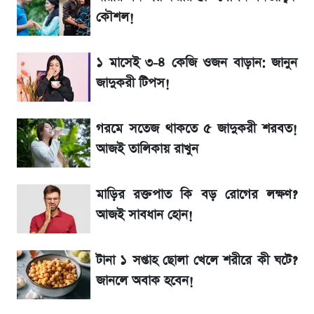
কৌশল!
আগে দেখে নিন, আজকের সোনার নতুন দাম
১ মাসেই ৩-৪ কেজি ওজন বাড়ান: জানুন
SSc Result 2026 তারিখ চূড়ান্ত, স্কুলে ভর্তি
জাদুকরী টিপস!
নিয়ে নতুন নিয়ম
গরমে সতেজ থাকতে ৫ জাদুকরী শরবত!
মেসির জীবনে নেমে এলো শোকের ছায়া
আজই তালিকায় রাখুন
La Liga 2026-2027: সর্বশেষ পয়েন্ট টেবিল ও
মাড়ির রক্তপাত কি বড় রোগের লক্ষণ?
খবর
আজই সাবধান হোন!
একদিনের ব্যবধানে আজকের সোনার দাম
টানা ১ সপ্তাহ ছোলা খেলে শরীরে কী ঘটে?
জানলে অবাক হবেন!
সরকারি চাকরিজীবীদের জন্য বড় সুখবর!