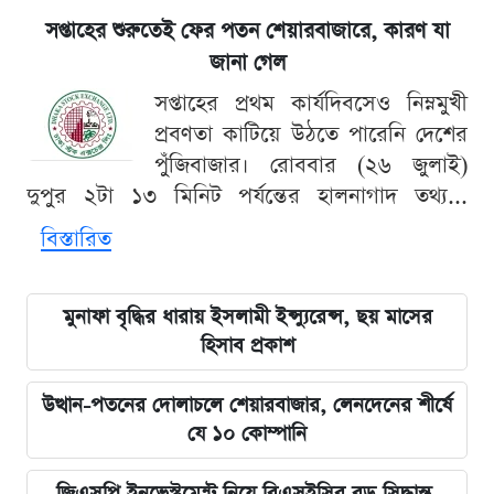
সপ্তাহের শুরুতেই ফের পতন শেয়ারবাজারে, কারণ যা
জানা গেল
সপ্তাহের প্রথম কার্যদিবসেও নিম্নমুখী
প্রবণতা কাটিয়ে উঠতে পারেনি দেশের
পুঁজিবাজার। রোববার (২৬ জুলাই)
দুপুর ২টা ১৩ মিনিট পর্যন্তের হালনাগাদ তথ্য...
বিস্তারিত
মুনাফা বৃদ্ধির ধারায় ইসলামী ইন্স্যুরেন্স, ছয় মাসের
হিসাব প্রকাশ
উত্থান-পতনের দোলাচলে শেয়ারবাজার, লেনদেনের শীর্ষে
যে ১০ কোম্পানি
জিএসপি ইনভেস্টমেন্ট নিয়ে বিএসইসির বড় সিদ্ধান্ত,