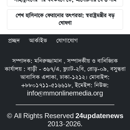
শেখ হাসিনাকে ফেরানোর তৎপরতা: স্বরাষ্ট্রমন্ত্রীর বড়
ঘোষণা
প্রচ্ছদ
আর্কাইভ
যোগাযোগ
সম্পাদক: মনিরুজ্জামান , সম্পাদকীয় ও বানিজ্যিক
কার্যালয় : বাড়ী - ৩৬৭/এ, ফ্ল্যাট-২বি, রোড়-০৯, বসুন্ধরা
আবাসিক এলাকা, ঢাকা-১২১২। মোবাইল:
+৮৮০১৭১১-৫১৬৬১৮, ইমেইল: নিউজ:
info@mmonlinemedia.org
© All Rights Reserved
24updatenews
2013–2026.