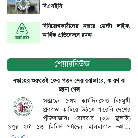
বিএসইসি
সরকারি চাকরিজীবীদের জন্য বড় সুখবর!
বিনিয়োগকারীদের নজরে ডেল্টা লাইফ,
আর্থিক প্রতিবেদনে চমক
শেয়ারনিউজ
সপ্তাহের শুরুতেই ফের পতন শেয়ারবাজারে, কারণ যা
জানা গেল
সপ্তাহের প্রথম কার্যদিবসেও নিম্নমুখী
প্রবণতা কাটিয়ে উঠতে পারেনি দেশের
পুঁজিবাজার। রোববার (২৬ জুলাই)
দুপুর ২টা ১৩ মিনিট পর্যন্তের হালনাগাদ তথ্য...