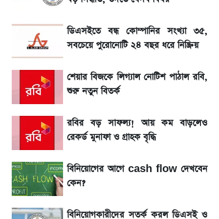
SSc Result 2026 তারিখ চূড়ান্ত, স্কুলে ভর্তি
নিয়ে নতুন নিয়ম
ডিএসইতে বন্ধ কোম্পানির সংখ্যা ৩৫,
সবচেয়ে পুরোনোটি ২৪ বছর ধরে নিষ্ক্রিয়
মুনাফা বৃদ্ধির ধারায় ইসলামী ইন্স্যুরেন্স, ছয় মাসের
হিসাব প্রকাশ
শেয়ার বিজকে লিগ্যাল নোটিশ পাঠাল রবি,
মেসির জীবনে নেমে এলো শোকের ছায়া
শুরু নতুন বিতর্ক
La Liga 2026-2027: সর্বশেষ পয়েন্ট টেবিল ও
রবির বড় সাফল্য! আয় কম বাড়লেও
খবর
রেকর্ড মুনাফা ও গ্রাহক বৃদ্ধি
একদিনের ব্যবধানে আজকের সোনার দাম
বিনিয়োগের আগে cash flow দেখবেন
কেন?
সূর্যগ্রহণের দিন আকাশে চোখ ধাঁধানো দৃশ্য, জেনে নিন
সময় ও স্থান
বিনিয়োগকারীদের সতর্ক করল ডিএসই ও