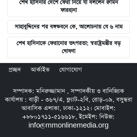
শেখ হাসিনার দেশে ফেরা নিয়ে যা বললেন রুমিন
ফারহানা
সাহাবুদ্দিনের পর বঙ্গভবনে কে, আলোচনায় যে ৬ নাম
শেখ হাসিনাকে ফেরানোর তৎপরতা: স্বরাষ্ট্রমন্ত্রীর বড়
ঘোষণা
প্রচ্ছদ
আর্কাইভ
যোগাযোগ
সম্পাদক: মনিরুজ্জামান , সম্পাদকীয় ও বানিজ্যিক
কার্যালয় : বাড়ী - ৩৬৭/এ, ফ্ল্যাট-২বি, রোড়-০৯, বসুন্ধরা
আবাসিক এলাকা, ঢাকা-১২১২। মোবাইল:
+৮৮০১৭১১-৫১৬৬১৮, ইমেইল: নিউজ:
info@mmonlinemedia.org