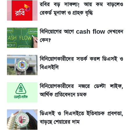
সাকিবের বাড়িতে হামলা নিয়ে মুখ খুললেন দিলীপ
রবির বড় সাফল্য! আয় কম বাড়লেও
ঘোষ
রেকর্ড মুনাফা ও গ্রাহক বৃদ্ধি
লিটনকে নিয়ে টিম ম্যানেজমেন্টের নতুন পরিকল্পনা
বিনিয়োগের আগে cash flow দেখবেন
কেন?
জেনে নিন আজকের সোনা ও রুপার সর্বশেষ দাম
বিনিয়োগকারীদের সতর্ক করল ডিএসই ও
আগামীকালই স্পষ্ট হবে এসএসসি ফল প্রকাশের
বিএসইসি
তারিখ
বিনিয়োগকারীদের নজরে ডেল্টা লাইফ,
তাপমাত্রা নিয়ে নতুন পূর্বাভাস দিল আবহাওয়া অফিস
আর্থিক প্রতিবেদনে চমক
৬ আগস্ট দেশের বাজারে স্বর্ণের দাম
ডিএসই ও সিএসইতে ইতিবাচক প্রবণতা,
রবির বড় সাফল্য! আয় কম বাড়লেও রেকর্ড মুনাফা ও
বাড়ছে শেয়ারের দাম
গ্রাহক বৃদ্ধি