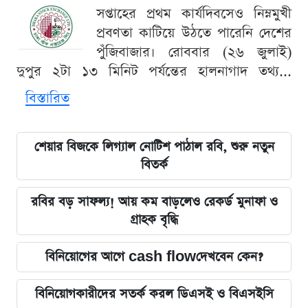
সপ্তাহের প্রথম কার্যদিবসেও নিম্নমুখী
প্রবণতা কাটিয়ে উঠতে পারেনি দেশের
পুঁজিবাজার। রোববার (২৬ জুলাই)
দুপুর ২টা ১৩ মিনিট পর্যন্তের হালনাগাদ তথ্য...
বিস্তারিত
শেয়ার বিজকে লিগ্যাল নোটিশ পাঠাল রবি, শুরু নতুন
বিতর্ক
রবির বড় সাফল্য! আয় কম বাড়লেও রেকর্ড মুনাফা ও
গ্রাহক বৃদ্ধি
বিনিয়োগের আগে cash flowদেখবেন কেন?
বিনিয়োগকারীদের সতর্ক করল ডিএসই ও বিএসইসি