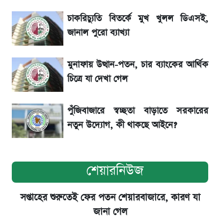
চাকরিচ্যুতি বিতর্কে মুখ খুলল ডিএসই,
শেয়ার বিজকে লিগ্যাল নোটিশ পাঠাল রবি, শুরু নতুন
জানাল পুরো ব্যাখ্যা
বিতর্ক
মুনাফায় উত্থান-পতন, চার ব্যাংকের আর্থিক
সৌদিতে বাংলাদেশিদের আকামা নবায়নে বদলে গেল
চিত্রে যা দেখা গেল
নিয়ম
পুঁজিবাজারে স্বচ্ছতা বাড়াতে সরকারের
নতুন উদ্যোগ, কী থাকছে আইনে?
শেয়ারনিউজ
সপ্তাহের শুরুতেই ফের পতন শেয়ারবাজারে, কারণ যা
জানা গেল