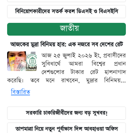
বিনিয়োগকারীদের সতর্ক করল ডিএসই ও বিএসইসি
জাতীয়
আজকের মুদ্রা বিনিময় হার: এক নজরে সব দেশের রেট
আজ ২৫ জুলাই ২০২৬ ইং, প্রবাসীদের
সুবিধার্থে আমরা বিশ্বের প্রধান
দেশগুলোর টাকার রেট হালনাগাদ
করেছি। তবে মনে রাখবেন, মুদ্রার বিনিময়...
বিস্তারিত
সরকারি চাকরিজীবীদের জন্য বড় সুখবর!
তাপমাত্রা নিয়ে নতুন পূর্বাভাস দিল আবহাওয়া অফিস