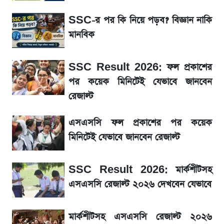
সাকিবের বাড়িতে হামলা নিয়ে মুখ খুললেন দিলীপ
SSC-র পর কি নিয়ে পড়ব? বিজ্ঞান নাকি
ঘোষ
মানবিক
লিটনকে নিয়ে টিম ম্যানেজমেন্টের নতুন পরিকল্পনা
SSC Result 2026: ফল প্রকাশের
পর কয়েক মিনিটেই যেভাবে জানবেন
জেনে নিন আজকের সোনা ও রুপার সর্বশেষ দাম
রেজাল্ট
আগামীকালই স্পষ্ট হবে এসএসসি ফল প্রকাশের
এসএসসি ফল প্রকাশের পর কয়েক
তারিখ
মিনিটেই যেভাবে জানবেন রেজাল্ট
তাপমাত্রা নিয়ে নতুন পূর্বাভাস দিল আবহাওয়া অফিস
SSC Result 2026: মার্কশীটসহ
এসএসসি রেজাল্ট ২০২৬ দেখবেন যেভাবে
৬ আগস্ট দেশের বাজারে স্বর্ণের দাম
মার্কশীটসহ এসএসসি রেজাল্ট ২০২৬
রবির বড় সাফল্য! আয় কম বাড়লেও রেকর্ড মুনাফা ও