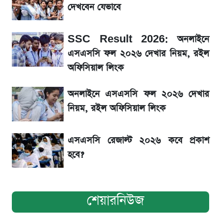
দেখবেন যেভাবে
গ্রাহক বৃদ্ধি
SSC Result 2026: অনলাইনে
শেয়ার বিজকে লিগ্যাল নোটিশ পাঠাল রবি, শুরু নতুন
বিতর্ক
এসএসসি ফল ২০২৬ দেখার নিয়ম, রইল
অফিসিয়াল লিংক
সৌদিতে বাংলাদেশিদের আকামা নবায়নে বদলে গেল
অনলাইনে এসএসসি ফল ২০২৬ দেখার
নিয়ম
নিয়ম, রইল অফিসিয়াল লিংক
এসএসসি রেজাল্ট ২০২৬ কবে প্রকাশ
হবে?
শেয়ারনিউজ