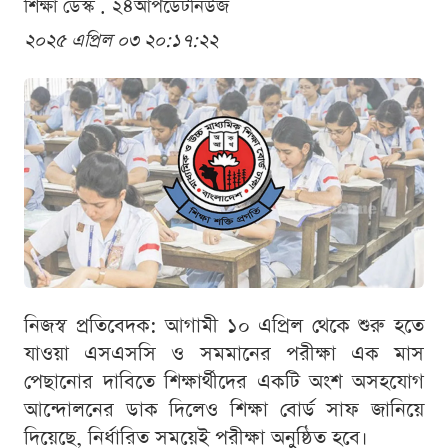
শিক্ষা ডেস্ক . ২৪আপডেটনিউজ
২০২৫ এপ্রিল ০৩ ২০:১৭:২২
নিজস্ব প্রতিবেদক: আগামী ১০ এপ্রিল থেকে শুরু হতে
যাওয়া এসএসসি ও সমমানের পরীক্ষা এক মাস
পেছানোর দাবিতে শিক্ষার্থীদের একটি অংশ অসহযোগ
আন্দোলনের ডাক দিলেও শিক্ষা বোর্ড সাফ জানিয়ে
দিয়েছে, নির্ধারিত সময়েই পরীক্ষা অনুষ্ঠিত হবে।