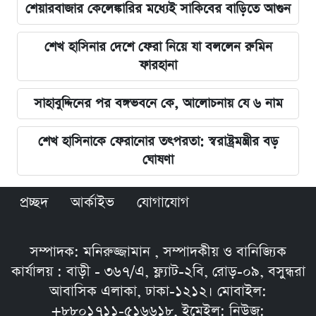
শেয়ারবাজার কেলেঙ্কারির মধ্যেই সাকিবের বাড়িতে আগুন
শেখ হাসিনার দেশে ফেরা নিয়ে যা বললেন রুমিন
ফারহানা
সাহাবুদ্দিনের পর বঙ্গভবনে কে, আলোচনায় যে ৬ নাম
শেখ হাসিনাকে ফেরানোর তৎপরতা: স্বরাষ্ট্রমন্ত্রীর বড়
ঘোষণা
প্রচ্ছদ
আর্কাইভ
যোগাযোগ
সম্পাদক: মনিরুজ্জামান , সম্পাদকীয় ও বানিজ্যিক
কার্যালয় : বাড়ী - ৩৬৭/এ, ফ্ল্যাট-২বি, রোড়-০৯, বসুন্ধরা
আবাসিক এলাকা, ঢাকা-১২১২। মোবাইল:
+৮৮০১৭১১-৫১৬৬১৮, ইমেইল: নিউজ: