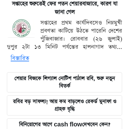
সপ্তাহের শুরুতেই ফের পতন শেয়ারবাজারে, কারণ যা
জানা গেল
সপ্তাহের প্রথম কার্যদিবসেও নিম্নমুখী
প্রবণতা কাটিয়ে উঠতে পারেনি দেশের
পুঁজিবাজার। রোববার (২৬ জুলাই)
দুপুর ২টা ১৩ মিনিট পর্যন্তের হালনাগাদ তথ্য...
বিস্তারিত
শেয়ার বিজকে লিগ্যাল নোটিশ পাঠাল রবি, শুরু নতুন
বিতর্ক
রবির বড় সাফল্য! আয় কম বাড়লেও রেকর্ড মুনাফা ও
গ্রাহক বৃদ্ধি
বিনিয়োগের আগে cash flowদেখবেন কেন?