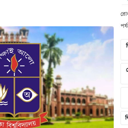
রো
পর্
শ
ব