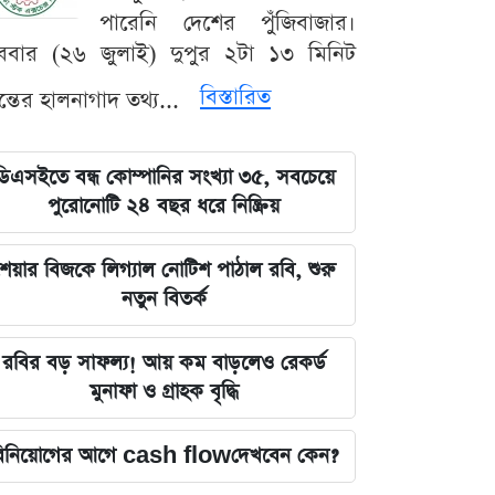
পারেনি দেশের পুঁজিবাজার।
ববার (২৬ জুলাই) দুপুর ২টা ১৩ মিনিট
বিস্তারিত
যন্তের হালনাগাদ তথ্য...
ডিএসইতে বন্ধ কোম্পানির সংখ্যা ৩৫, সবচেয়ে
পুরোনোটি ২৪ বছর ধরে নিষ্ক্রিয়
েয়ার বিজকে লিগ্যাল নোটিশ পাঠাল রবি, শুরু
নতুন বিতর্ক
রবির বড় সাফল্য! আয় কম বাড়লেও রেকর্ড
মুনাফা ও গ্রাহক বৃদ্ধি
িনিয়োগের আগে cash flowদেখবেন কেন?