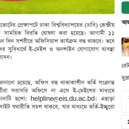
আজক
ের প্রেক্ষাপটে ঢাকা বিশ্ববিদ্যালয়ের (ঢাবি) কেন্দ্রীয়
ক্রমে সাময়িক বিরতি ঘোষণা করা হয়েছে। আগামী ১১
া তিন দিন সশরীরে অফিসিয়াল কার্যক্রম বন্ধ থাকবে। তবে
্থীদের সুবিধার্থে ই-মেইল ও অনলাইন যোগাযোগ ব্যবস্থা
রশাসন।
রে
মুদ
তে জানানো হয়েছে, অফিস বন্ধ থাকাকালীন ভর্তি সংক্রান্ত
ার্থীরা সরাসরি অফিসে না এসে ই-মেইলের মাধ্যমে
কানাটি হলো:
helpline@eis.du.ac.bd
। এছাড়া
বসাইট যথারীতি সচল থাকবে, যার মাধ্যমে ভর্তি-ইচ্ছুরো