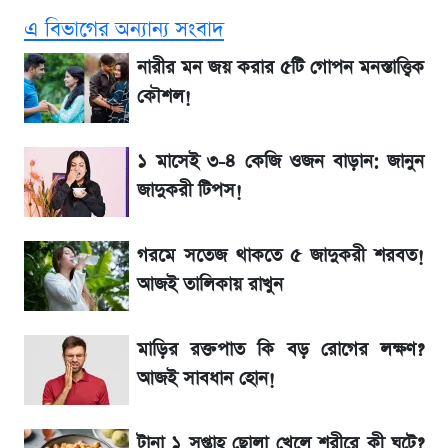
তদন্তে যেসব বিষয়
এ বিভাগের অন্যান্য সংবাদ
উত্থান-পতনের দোলাচলে শেয়ারবাজার, লেনদেনের
নারীর মন জয় করার ৫টি গোপন মনস্তাত্ত্বিক
শীর্ষে যে ১০ কোম্পানি
কৌশল!
আগে দেখে নিন, আজকের সোনার নতুন দাম
১ মাসেই ৩-৪ কেজি ওজন বাড়ান: জানুন
জাদুকরী টিপস!
SSC Result প্রকাশ ১০টায়, নতুন এসএমএস
নম্বরসহ জানুন যেভাবে
গরমে সতেজ থাকতে ৫ জাদুকরী শরবত!
আজই তালিকায় রাখুন
SSc Result 2026 তারিখ চূড়ান্ত, স্কুলে ভর্তি
নিয়ে নতুন নিয়ম
মাড়ির রক্তপাত কি বড় রোগের লক্ষণ?
আজই সাবধান হোন!
মুনাফা বৃদ্ধির ধারায় ইসলামী ইন্স্যুরেন্স, ছয় মাসের
হিসাব প্রকাশ
টানা ১ সপ্তাহ ছোলা খেলে শরীরে কী ঘটে?