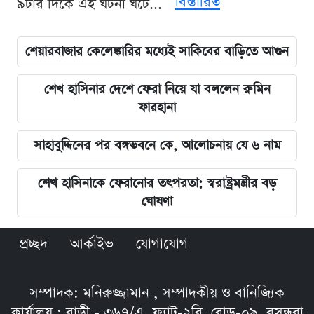
বিস্তারিত
৯টার দিকে এই ঘটনা ঘটে...
শেয়ারবাজার কেলেঙ্কারির মধ্যেই সাকিবের বাড়িতে আগুন
শেখ হাসিনার দেশে ফেরা নিয়ে যা বললেন রুমিন
ফারহানা
সাহাবুদ্দিনের পর বঙ্গভবনে কে, আলোচনায় যে ৬ নাম
শেখ হাসিনাকে ফেরানোর তৎপরতা: স্বরাষ্ট্রমন্ত্রীর বড়
ঘোষণা
প্রচ্ছদ
আর্কাইভ
যোগাযোগ
সম্পাদক: মনিরুজ্জামান , সম্পাদকীয় ও বানিজ্যিক
কার্যালয় : বাড়ী - ৩৬৭/এ, ফ্ল্যাট-২বি, রোড়-০৯, বসুন্ধরা