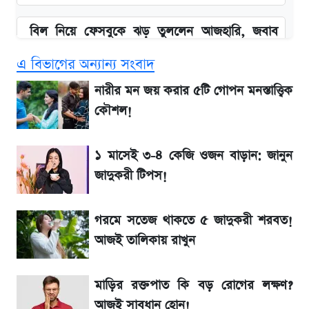
বিল নিয়ে ফেসবুকে ঝড় তুললেন আজহারি, জবাব
দিল বিদ্যুৎ বিভাগ
এ বিভাগের অন্যান্য সংবাদ
আগামী ৪ দিনের আবহাওয়া নিয়ে বড় সতর্কবার্তা
নারীর মন জয় করার ৫টি গোপন মনস্তাত্ত্বিক
কৌশল!
লিটনকে নিয়ে টিম ম্যানেজমেন্টের নতুন পরিকল্পনা
১ মাসেই ৩-৪ কেজি ওজন বাড়ান: জানুন
বাংলাদেশ নিয়ে যা বললেন সজীব ওয়াজেদ জয়
জাদুকরী টিপস!
৮ ব্র্যান্ডের ত্বক ফর্সাকারী ক্রিমে ভয়াবহ মাত্রার মার্কারি
গরমে সতেজ থাকতে ৫ জাদুকরী শরবত!
আজই তালিকায় রাখুন
২ লাখ মানুষ অপেক্ষায়, কিন্তু দেখা গেল না শেখ
হাসিনাকে! এরপর যা ঘটল...
মাড়ির রক্তপাত কি বড় রোগের লক্ষণ?
আজই সাবধান হোন!