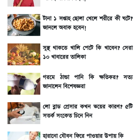
আগামীকালই স্পষ্ট হবে এসএসসি ফল প্রকাশের
তারিখ
টানা ১ সপ্তাহ ছোলা খেলে শরীরে কী ঘটে?
জানলে অবাক হবেন!
শেখ হাসিনার দেশে ফেরা নিয়ে যা বললেন রুমিন
ফারহানা
সুস্থ থাকতে খালি পেটে কি খাবেন? সেরা
লাফিয়ে বাড়ল স্বর্ণের দাম, এক মাসের মধ্যে সর্বোচ্চ
১০ খাবারের তালিকা
রেকর্ড
গরমে ঠান্ডা পানি কি ক্ষতিকর? সত্য
শেখ হাসিনার বক্তব্য ঘিরে ভারতকে কড়া বার্তা
জানালেন বিশেষজ্ঞরা
বাংলাদেশের
লো ব্লাড প্রেসার কখন ভয়ের কারণ? ৫টি
৬ আগস্ট দেশের বাজারে স্বর্ণের দাম
সতর্ক সংকেত চিনে নিন
হারানো যৌবন ফিরে পাওয়ার উপায় কি