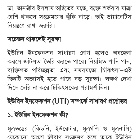
ডা. তানজীর ইসলাম অদ্বিতের মতে, রক্তে শর্করার মাত্রা
বেশি থাকলে সংক্রমণের ঝুঁকি বাড়ে। তাই ডায়াবেটিস
নিয়ন্ত্রণে রাখা জরুরি।
সচেতন থাকলেই সুরক্ষা
ইউরিন ইনফেকশন সাধারণ রোগ হলেও অবহেলা
করলে জটিলতা তৈরি করতে পারে। নিয়মিত পানি পান,
ব্যক্তিগত পরিচ্ছন্নতা এবং সময়মতো চিকিৎসা—এই
তিনটি অভ্যাসই হতে পারে বড় সুরক্ষা। লক্ষণ দেখা
দিলে দেরি না করে চিকিৎসকের পরামর্শ নিন।
ইউরিন ইনফেকশন (UTI) সম্পর্কে সাধারণ প্রশ্নোত্তর
১. ইউরিন ইনফেকশন কী?
মূত্রতন্ত্রের (কিডনি, ইউরেটার, মূত্রথলি ও মূত্রনালি)
যেকোনো অংশে জীবাণু সংক্রমণ হলে তাকে ইউরিন