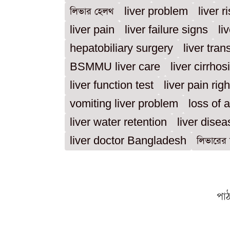
লিভার হেলথ
liver problem
liver r
liver pain
liver failure signs
li
hepatobiliary surgery
liver tra
BSMMU liver care
liver cirrho
liver function test
liver pain rig
vomiting liver problem
loss of a
liver water retention
liver disea
liver doctor Bangladesh
লিভারের 
পা