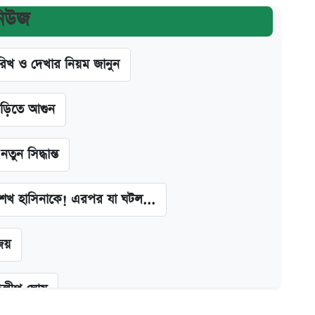
নিউজ
খ ও দেখার নিয়ম জানুন
াড়িতে আগুন
ন সিদ্ধান্ত
া শেখ হাসিনাকে! এরপর যা ঘটল...
জয়
দিলীপ ঘোষ