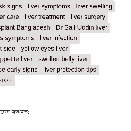
isk signs
liver symptoms
liver swelling
ver care
liver treatment
liver surgery
nsplant Bangladesh
Dr Saif Uddin liver
sis symptoms
liver infection
ht side
yellow eyes liver
ppetite liver
swollen belly liver
se early signs
liver protection tips
সমস্যা
ঠকের মতামত: