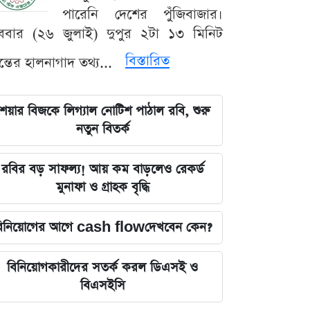
পারেনি দেশের পুঁজিবাজার।
ববার (২৬ জুলাই) দুপুর ২টা ১৩ মিনিট
বিস্তারিত
যন্তের হালনাগাদ তথ্য...
েয়ার বিজকে লিগ্যাল নোটিশ পাঠাল রবি, শুরু
নতুন বিতর্ক
রবির বড় সাফল্য! আয় কম বাড়লেও রেকর্ড
মুনাফা ও গ্রাহক বৃদ্ধি
িনিয়োগের আগে cash flowদেখবেন কেন?
বিনিয়োগকারীদের সতর্ক করল ডিএসই ও
বিএসইসি