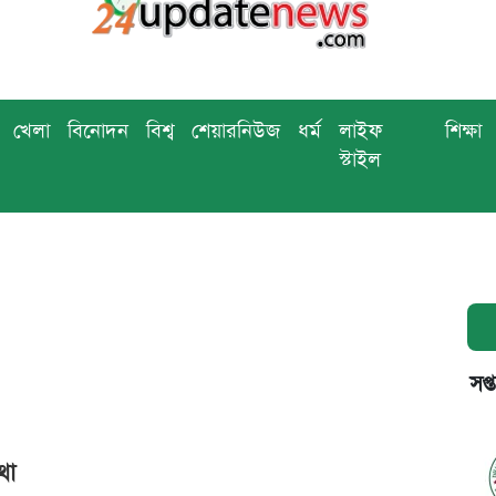
খেলা
বিনোদন
বিশ্ব
শেয়ারনিউজ
ধর্ম
লাইফ
শিক্ষা
স্টাইল
সপ্
থা