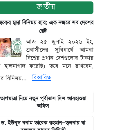
জাতীয়
ের মুদ্রা বিনিময় হার: এক নজরে সব দেশের
রেট
আজ ২৫ জুলাই ২০২৬ ইং,
প্রবাসীদের সুবিধার্থে আমরা
বিশ্বের প্রধান দেশগুলোর টাকার
ট হালনাগাদ করেছি। তবে মনে রাখবেন,
বিস্তারিত
্রার বিনিময়...
তাপমাত্রা নিয়ে নতুন পূর্বাভাস দিল আবহাওয়া
অফিস
ড. ইউনূস বনাম তারেক রহমান—তুলনায় যা