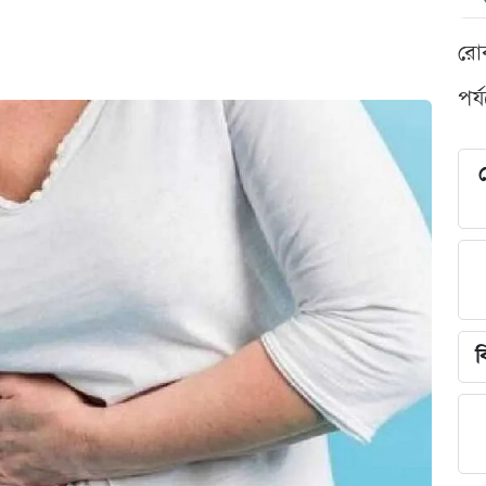
রো
পর্
শ
ব