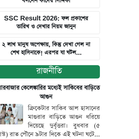
বললেন কাদের সিদ্দিকী
SSC Result 2026: ফল প্রকাশের
তারিখ ও দেখার নিয়ম জানুন
২ লাখ মানুষ অপেক্ষায়, কিন্তু দেখা গেল না
শেখ হাসিনাকে! এরপর যা ঘটল...
রাজনীতি
়ারবাজার কেলেঙ্কারির মধ্যেই সাকিবের বাড়িতে
আগুন
ক্রিকেটার সাকিব আল হাসানের
মাগুরার বাড়িতে আগুন ধরিয়ে
দিয়েছে দুর্বৃত্তরা। বুধবার (৫
স্ট) রাত পৌনে ৯টার দিকে এই ঘটনা ঘটে...